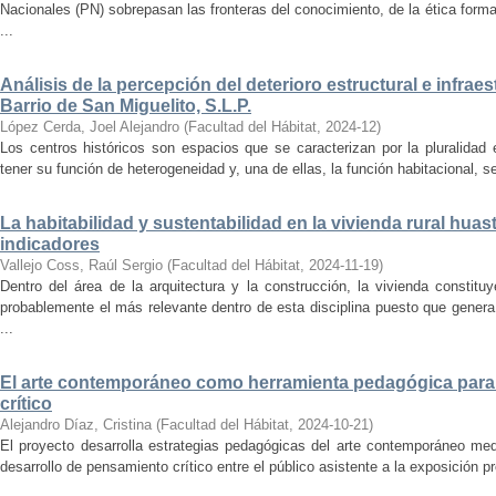
Nacionales (PN) sobrepasan las fronteras del conocimiento, de la ética forma
...
Análisis de la percepción del deterioro estructural e infrae
Barrio de San Miguelito, S.L.P.
López Cerda, Joel Alejandro
(
Facultad del Hábitat
,
2024-12
)
Los centros históricos son espacios que se caracterizan por la pluralidad
tener su función de heterogeneidad y, una de ellas, la función habitacional, se
La habitabilidad y sustentabilidad en la vivienda rural hua
indicadores
Vallejo Coss, Raúl Sergio
(
Facultad del Hábitat
,
2024-11-19
)
Dentro del área de la arquitectura y la construcción, la vivienda constit
probablemente el más relevante dentro de esta disciplina puesto que genera
...
El arte contemporáneo como herramienta pedagógica para 
crítico
Alejandro Díaz, Cristina
(
Facultad del Hábitat
,
2024-10-21
)
El proyecto desarrolla estrategias pedagógicas del arte contemporáneo med
desarrollo de pensamiento crítico entre el público asistente a la exposición p