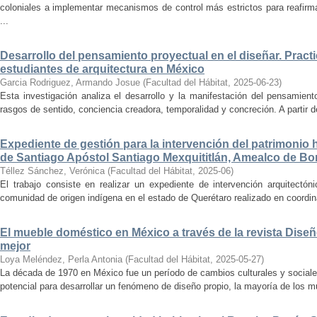
coloniales a implementar mecanismos de control más estrictos para reafirmar 
...
Desarrollo del pensamiento proyectual en el diseñar. Pract
estudiantes de arquitectura en México
Garcia Rodriguez, Armando Josue
(
Facultad del Hábitat
,
2025-06-23
)
Esta investigación analiza el desarrollo y la manifestación del pensamient
rasgos de sentido, conciencia creadora, temporalidad y concreción. A partir de 
Expediente de gestión para la intervención del patrimonio 
de Santiago Apóstol Santiago Mexquititlán, Amealco de Bon
Téllez Sánchez, Verónica
(
Facultad del Hábitat
,
2025-06
)
El trabajo consiste en realizar un expediente de intervención arquitectón
comunidad de origen indígena en el estado de Querétaro realizado en coordin
El mueble doméstico en México a través de la revista Diseñ
mejor
Loya Meléndez, Perla Antonia
(
Facultad del Hábitat
,
2025-05-27
)
La década de 1970 en México fue un período de cambios culturales y sociale
potencial para desarrollar un fenómeno de diseño propio, la mayoría de los m