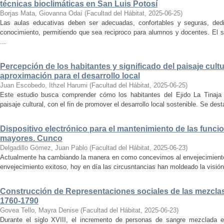
técnicas bioclimáticas en San Luis Potosí
Borjas Mata, Giovanna Odaí
(
Facultad del Hábitat
,
2025-06-25
)
Las aulas educativas deben ser adecuadas, confortables y seguras, dedic
conocimiento, permitiendo que sea reciproco para alumnos y docentes. El s
...
Percepción de los habitantes y significado del paisaje cultu
aproximación para el desarrollo local
Juan Escobedo, Ithzel Harumi
(
Facultad del Hábitat
,
2025-06-25
)
Este estudio busca comprender cómo los habitantes del Ejido La Tinaja p
paisaje cultural, con el fin de promover el desarrollo local sostenible. Se des
Dispositivo electrónico para el mantenimiento de las funci
mayores. Cunco
Delgadillo Gómez, Juan Pablo
(
Facultad del Hábitat
,
2025-06-23
)
Actualmente ha cambiando la manera en como concevimos al envejecimiento
envejecimiento exitoso, hoy en día las circusntancias han moldeado la visión
Construcción de Representaciones sociales de las mezclas
1760-1790
Govea Tello, Mayra Denise
(
Facultad del Hábitat
,
2025-06-23
)
Durante el siglo XVIII, el incremento de personas de sangre mezclada e