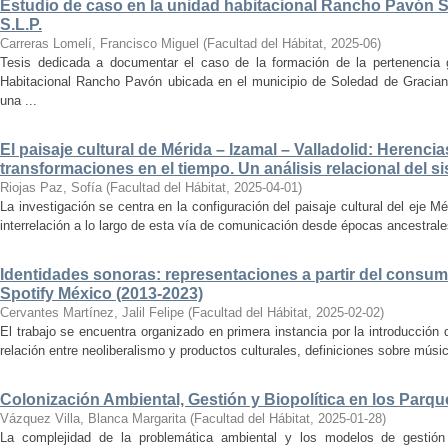
Estudio de caso en la unidad habitacional Rancho Pavón 
S.L.P.
Carreras Lomelí, Francisco Miguel
(
Facultad del Hábitat
,
2025-06
)
Tesis dedicada a documentar el caso de la formación de la pertenencia g
Habitacional Rancho Pavón ubicada en el municipio de Soledad de Gracian
una ...
El paisaje cultural de Mérida – Izamal – Valladolid: Herencia
transformaciones en el tiempo. Un análisis relacional del si
Riojas Paz, Sofía
(
Facultad del Hábitat
,
2025-04-01
)
La investigación se centra en la configuración del paisaje cultural del eje Mé
interrelación a lo largo de esta vía de comunicación desde épocas ancestrales
Identidades sonoras: representaciones a partir del consum
Spotify México (2013-2023)
Cervantes Martínez, Jalil Felipe
(
Facultad del Hábitat
,
2025-02-02
)
El trabajo se encuentra organizado en primera instancia por la introducción 
relación entre neoliberalismo y productos culturales, definiciones sobre música
Colonización Ambiental, Gestión y Biopolítica en los Parq
Vázquez Villa, Blanca Margarita
(
Facultad del Hábitat
,
2025-01-28
)
La complejidad de la problemática ambiental y los modelos de gestión 