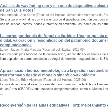
Análisis de wayfinding con y sin uso de dispositivos electr
de San Luis Potosí
Alba Andrade, Ana Karen
(
Facultad del Hábitat, Universidad Autónoma de Sa
Se analizó el wayfinding con y sin el uso de dispositivos electrónicos, con e
uso de sendas, bordes, nodos e información ambiental, así como en las estrat
La correspondencia de Ángel de Iturbide: Una propuesta 
digital, valoración y resignificación del patrimonio docume
computacionales
Lomelí Jasso, María Marcela
(
Facultad del Hábitat
,
2025-08
)
Con los principios teóricos de la conservación, archivistica y el análisis d
libro copiador de correspondencia de Ángel de Iturbide, resguardado en la Bib
Aproximación teórico-metodológica a la gestión sostenibl
transformado desde el modelo sincrético-axiológico
López Tristán, Erick Alejandro
(
Facultad del Hábitat
,
2025-06
)
La investigación analiza el proceso de transformación de la Antigua Penite
de las Artes (CEART) y sus espacios complementarios, como el Museo Leonor
...
Reconversión de las aulas educativas Ford: Mejoramiento d