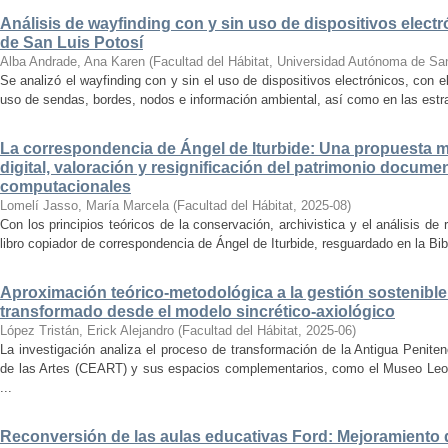
Análisis de wayfinding con y sin uso de dispositivos electr
de San Luis Potosí
Alba Andrade, Ana Karen
(
Facultad del Hábitat, Universidad Autónoma de Sa
Se analizó el wayfinding con y sin el uso de dispositivos electrónicos, con e
uso de sendas, bordes, nodos e información ambiental, así como en las estrat
La correspondencia de Ángel de Iturbide: Una propuesta 
digital, valoración y resignificación del patrimonio docume
computacionales
Lomelí Jasso, María Marcela
(
Facultad del Hábitat
,
2025-08
)
Con los principios teóricos de la conservación, archivistica y el análisis d
libro copiador de correspondencia de Ángel de Iturbide, resguardado en la Bib
Aproximación teórico-metodológica a la gestión sostenibl
transformado desde el modelo sincrético-axiológico
López Tristán, Erick Alejandro
(
Facultad del Hábitat
,
2025-06
)
La investigación analiza el proceso de transformación de la Antigua Penite
de las Artes (CEART) y sus espacios complementarios, como el Museo Leonor
...
Reconversión de las aulas educativas Ford: Mejoramiento d