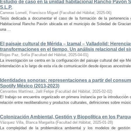
Estudio de caso en la unidad habitacional Rancho Pavón 
S.L.P.
Carreras Lomelí, Francisco Miguel
(
Facultad del Hábitat
,
2025-06
)
Tesis dedicada a documentar el caso de la formación de la pertenencia g
Habitacional Rancho Pavón ubicada en el municipio de Soledad de Gracian
una ...
El paisaje cultural de Mérida – Izamal – Valladolid: Herencia
transformaciones en el tiempo. Un análisis relacional del si
Riojas Paz, Sofía
(
Facultad del Hábitat
,
2025-04-01
)
La investigación se centra en la configuración del paisaje cultural del eje Mé
interrelación a lo largo de esta vía de comunicación desde épocas ancestrales
Identidades sonoras: representaciones a partir del consum
Spotify México (2013-2023)
Cervantes Martínez, Jalil Felipe
(
Facultad del Hábitat
,
2025-02-02
)
El trabajo se encuentra organizado en primera instancia por la introducción 
relación entre neoliberalismo y productos culturales, definiciones sobre música
Colonización Ambiental, Gestión y Biopolítica en los Parq
Vázquez Villa, Blanca Margarita
(
Facultad del Hábitat
,
2025-01-28
)
La complejidad de la problemática ambiental y los modelos de gestión 