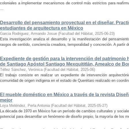
coloniales a implementar mecanismos de control más estrictos para reafirmar 
...
Desarrollo del pensamiento proyectual en el diseñar. Pract
estudiantes de arquitectura en México
Garcia Rodriguez, Armando Josue
(
Facultad del Hábitat
,
2025-06-23
)
Esta investigación analiza el desarrollo y la manifestación del pensamient
rasgos de sentido, conciencia creadora, temporalidad y concreción. A partir de 
Expediente de gestión para la intervención del patrimonio 
de Santiago Apóstol Santiago Mexquititlán, Amealco de Bon
Téllez Sánchez, Verónica
(
Facultad del Hábitat
,
2025-06
)
El trabajo consiste en realizar un expediente de intervención arquitectón
comunidad de origen indígena en el estado de Querétaro realizado en coordin
El mueble doméstico en México a través de la revista Diseñ
mejor
Loya Meléndez, Perla Antonia
(
Facultad del Hábitat
,
2025-05-27
)
La década de 1970 en México fue un período de cambios culturales y sociale
potencial para desarrollar un fenómeno de diseño propio, la mayoría de los m