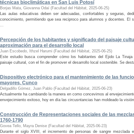
técnicas bioclimáticas en San Luis Potosí
Borjas Mata, Giovanna Odaí
(
Facultad del Hábitat
,
2025-06-25
)
Las aulas educativas deben ser adecuadas, confortables y seguras, dedic
conocimiento, permitiendo que sea reciproco para alumnos y docentes. El s
...
Percepción de los habitantes y significado del paisaje cultu
aproximación para el desarrollo local
Juan Escobedo, Ithzel Harumi
(
Facultad del Hábitat
,
2025-06-25
)
Este estudio busca comprender cómo los habitantes del Ejido La Tinaja p
paisaje cultural, con el fin de promover el desarrollo local sostenible. Se des
Dispositivo electrónico para el mantenimiento de las funci
mayores. Cunco
Delgadillo Gómez, Juan Pablo
(
Facultad del Hábitat
,
2025-06-23
)
Actualmente ha cambiando la manera en como concevimos al envejecimiento
envejecimiento exitoso, hoy en día las circusntancias han moldeado la visión
Construcción de Representaciones sociales de las mezclas
1760-1790
Govea Tello, Mayra Denise
(
Facultad del Hábitat
,
2025-06-23
)
Durante el siglo XVIII, el incremento de personas de sangre mezclada e