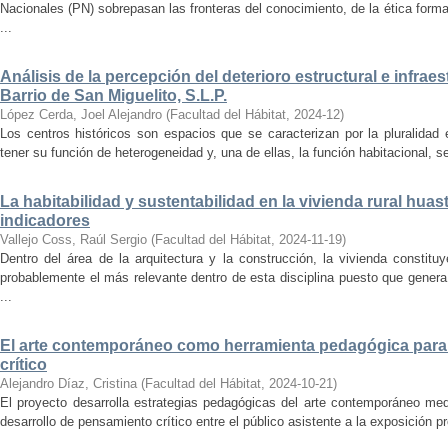
Nacionales (PN) sobrepasan las fronteras del conocimiento, de la ética forma
...
Análisis de la percepción del deterioro estructural e infrae
Barrio de San Miguelito, S.L.P.
López Cerda, Joel Alejandro
(
Facultad del Hábitat
,
2024-12
)
Los centros históricos son espacios que se caracterizan por la pluralidad
tener su función de heterogeneidad y, una de ellas, la función habitacional, se
La habitabilidad y sustentabilidad en la vivienda rural hua
indicadores
Vallejo Coss, Raúl Sergio
(
Facultad del Hábitat
,
2024-11-19
)
Dentro del área de la arquitectura y la construcción, la vivienda constit
probablemente el más relevante dentro de esta disciplina puesto que genera
...
El arte contemporáneo como herramienta pedagógica para 
crítico
Alejandro Díaz, Cristina
(
Facultad del Hábitat
,
2024-10-21
)
El proyecto desarrolla estrategias pedagógicas del arte contemporáneo med
desarrollo de pensamiento crítico entre el público asistente a la exposición p