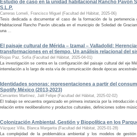
Estudio de caso en la unidad habitacional Rancho Pavón 
S.L.P.
Carreras Lomelí, Francisco Miguel
(
Facultad del Hábitat
,
2025-06
)
Tesis dedicada a documentar el caso de la formación de la pertenencia g
Habitacional Rancho Pavón ubicada en el municipio de Soledad de Gracian
una ...
El paisaje cultural de Mérida – Izamal – Valladolid: Herencia
transformaciones en el tiempo. Un análisis relacional del si
Riojas Paz, Sofía
(
Facultad del Hábitat
,
2025-04-01
)
La investigación se centra en la configuración del paisaje cultural del eje Mé
interrelación a lo largo de esta vía de comunicación desde épocas ancestrales
Identidades sonoras: representaciones a partir del consum
Spotify México (2013-2023)
Cervantes Martínez, Jalil Felipe
(
Facultad del Hábitat
,
2025-02-02
)
El trabajo se encuentra organizado en primera instancia por la introducción 
relación entre neoliberalismo y productos culturales, definiciones sobre música
Colonización Ambiental, Gestión y Biopolítica en los Parq
Vázquez Villa, Blanca Margarita
(
Facultad del Hábitat
,
2025-01-28
)
La complejidad de la problemática ambiental y los modelos de gestión 