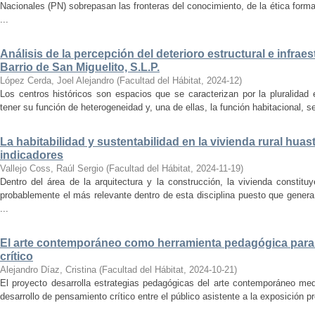
Nacionales (PN) sobrepasan las fronteras del conocimiento, de la ética forma
...
Análisis de la percepción del deterioro estructural e infrae
Barrio de San Miguelito, S.L.P.
López Cerda, Joel Alejandro
(
Facultad del Hábitat
,
2024-12
)
Los centros históricos son espacios que se caracterizan por la pluralidad
tener su función de heterogeneidad y, una de ellas, la función habitacional, se
La habitabilidad y sustentabilidad en la vivienda rural hua
indicadores
Vallejo Coss, Raúl Sergio
(
Facultad del Hábitat
,
2024-11-19
)
Dentro del área de la arquitectura y la construcción, la vivienda constit
probablemente el más relevante dentro de esta disciplina puesto que genera
...
El arte contemporáneo como herramienta pedagógica para 
crítico
Alejandro Díaz, Cristina
(
Facultad del Hábitat
,
2024-10-21
)
El proyecto desarrolla estrategias pedagógicas del arte contemporáneo med
desarrollo de pensamiento crítico entre el público asistente a la exposición p