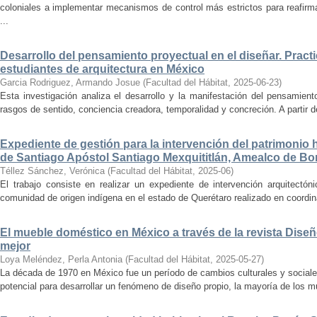
coloniales a implementar mecanismos de control más estrictos para reafirmar 
...
Desarrollo del pensamiento proyectual en el diseñar. Pract
estudiantes de arquitectura en México
Garcia Rodriguez, Armando Josue
(
Facultad del Hábitat
,
2025-06-23
)
Esta investigación analiza el desarrollo y la manifestación del pensamient
rasgos de sentido, conciencia creadora, temporalidad y concreción. A partir de 
Expediente de gestión para la intervención del patrimonio 
de Santiago Apóstol Santiago Mexquititlán, Amealco de Bon
Téllez Sánchez, Verónica
(
Facultad del Hábitat
,
2025-06
)
El trabajo consiste en realizar un expediente de intervención arquitectón
comunidad de origen indígena en el estado de Querétaro realizado en coordin
El mueble doméstico en México a través de la revista Diseñ
mejor
Loya Meléndez, Perla Antonia
(
Facultad del Hábitat
,
2025-05-27
)
La década de 1970 en México fue un período de cambios culturales y sociale
potencial para desarrollar un fenómeno de diseño propio, la mayoría de los m