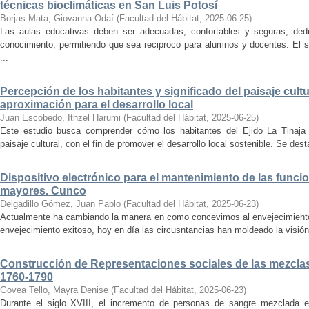
técnicas bioclimáticas en San Luis Potosí
Borjas Mata, Giovanna Odaí
(
Facultad del Hábitat
,
2025-06-25
)
Las aulas educativas deben ser adecuadas, confortables y seguras, dedic
conocimiento, permitiendo que sea reciproco para alumnos y docentes. El s
...
Percepción de los habitantes y significado del paisaje cultu
aproximación para el desarrollo local
Juan Escobedo, Ithzel Harumi
(
Facultad del Hábitat
,
2025-06-25
)
Este estudio busca comprender cómo los habitantes del Ejido La Tinaja p
paisaje cultural, con el fin de promover el desarrollo local sostenible. Se des
Dispositivo electrónico para el mantenimiento de las funci
mayores. Cunco
Delgadillo Gómez, Juan Pablo
(
Facultad del Hábitat
,
2025-06-23
)
Actualmente ha cambiando la manera en como concevimos al envejecimiento
envejecimiento exitoso, hoy en día las circusntancias han moldeado la visión
Construcción de Representaciones sociales de las mezclas
1760-1790
Govea Tello, Mayra Denise
(
Facultad del Hábitat
,
2025-06-23
)
Durante el siglo XVIII, el incremento de personas de sangre mezclada e