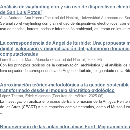
Análisis de wayfinding con y sin uso de dispositivos electr
de San Luis Potosí
Alba Andrade, Ana Karen
(
Facultad del Hábitat, Universidad Autónoma de Sa
Se analizó el wayfinding con y sin el uso de dispositivos electrónicos, con e
uso de sendas, bordes, nodos e información ambiental, así como en las estrat
La correspondencia de Ángel de Iturbide: Una propuesta 
digital, valoración y resignificación del patrimonio docume
computacionales
Lomelí Jasso, María Marcela
(
Facultad del Hábitat
,
2025-08
)
Con los principios teóricos de la conservación, archivistica y el análisis d
libro copiador de correspondencia de Ángel de Iturbide, resguardado en la Bib
Aproximación teórico-metodológica a la gestión sostenibl
transformado desde el modelo sincrético-axiológico
López Tristán, Erick Alejandro
(
Facultad del Hábitat
,
2025-06
)
La investigación analiza el proceso de transformación de la Antigua Penite
de las Artes (CEART) y sus espacios complementarios, como el Museo Leonor
...
Reconversión de las aulas educativas Ford: Mejoramiento d