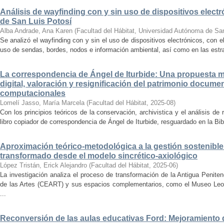
Análisis de wayfinding con y sin uso de dispositivos electr
de San Luis Potosí
Alba Andrade, Ana Karen
(
Facultad del Hábitat, Universidad Autónoma de Sa
Se analizó el wayfinding con y sin el uso de dispositivos electrónicos, con e
uso de sendas, bordes, nodos e información ambiental, así como en las estrat
La correspondencia de Ángel de Iturbide: Una propuesta 
digital, valoración y resignificación del patrimonio docume
computacionales
Lomelí Jasso, María Marcela
(
Facultad del Hábitat
,
2025-08
)
Con los principios teóricos de la conservación, archivistica y el análisis d
libro copiador de correspondencia de Ángel de Iturbide, resguardado en la Bib
Aproximación teórico-metodológica a la gestión sostenibl
transformado desde el modelo sincrético-axiológico
López Tristán, Erick Alejandro
(
Facultad del Hábitat
,
2025-06
)
La investigación analiza el proceso de transformación de la Antigua Penite
de las Artes (CEART) y sus espacios complementarios, como el Museo Leonor
...
Reconversión de las aulas educativas Ford: Mejoramiento d