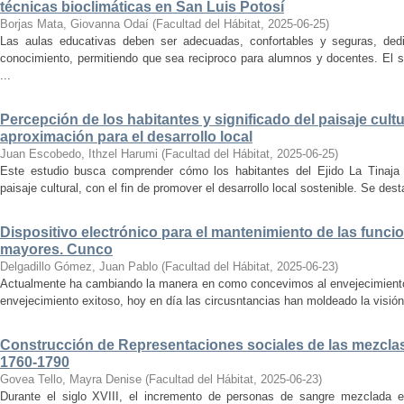
técnicas bioclimáticas en San Luis Potosí
Borjas Mata, Giovanna Odaí
(
Facultad del Hábitat
,
2025-06-25
)
Las aulas educativas deben ser adecuadas, confortables y seguras, dedic
conocimiento, permitiendo que sea reciproco para alumnos y docentes. El s
...
Percepción de los habitantes y significado del paisaje cultu
aproximación para el desarrollo local
Juan Escobedo, Ithzel Harumi
(
Facultad del Hábitat
,
2025-06-25
)
Este estudio busca comprender cómo los habitantes del Ejido La Tinaja p
paisaje cultural, con el fin de promover el desarrollo local sostenible. Se des
Dispositivo electrónico para el mantenimiento de las funci
mayores. Cunco
Delgadillo Gómez, Juan Pablo
(
Facultad del Hábitat
,
2025-06-23
)
Actualmente ha cambiando la manera en como concevimos al envejecimiento
envejecimiento exitoso, hoy en día las circusntancias han moldeado la visión
Construcción de Representaciones sociales de las mezclas
1760-1790
Govea Tello, Mayra Denise
(
Facultad del Hábitat
,
2025-06-23
)
Durante el siglo XVIII, el incremento de personas de sangre mezclada e