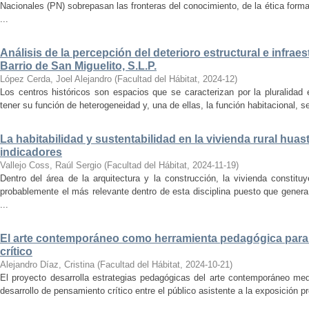
Nacionales (PN) sobrepasan las fronteras del conocimiento, de la ética forma
...
Análisis de la percepción del deterioro estructural e infrae
Barrio de San Miguelito, S.L.P.
López Cerda, Joel Alejandro
(
Facultad del Hábitat
,
2024-12
)
Los centros históricos son espacios que se caracterizan por la pluralidad
tener su función de heterogeneidad y, una de ellas, la función habitacional, se
La habitabilidad y sustentabilidad en la vivienda rural hua
indicadores
Vallejo Coss, Raúl Sergio
(
Facultad del Hábitat
,
2024-11-19
)
Dentro del área de la arquitectura y la construcción, la vivienda constit
probablemente el más relevante dentro de esta disciplina puesto que genera
...
El arte contemporáneo como herramienta pedagógica para 
crítico
Alejandro Díaz, Cristina
(
Facultad del Hábitat
,
2024-10-21
)
El proyecto desarrolla estrategias pedagógicas del arte contemporáneo med
desarrollo de pensamiento crítico entre el público asistente a la exposición p