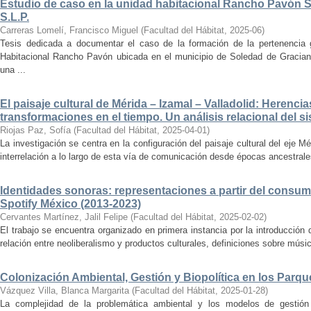
Estudio de caso en la unidad habitacional Rancho Pavón 
S.L.P.
Carreras Lomelí, Francisco Miguel
(
Facultad del Hábitat
,
2025-06
)
Tesis dedicada a documentar el caso de la formación de la pertenencia g
Habitacional Rancho Pavón ubicada en el municipio de Soledad de Gracian
una ...
El paisaje cultural de Mérida – Izamal – Valladolid: Herencia
transformaciones en el tiempo. Un análisis relacional del si
Riojas Paz, Sofía
(
Facultad del Hábitat
,
2025-04-01
)
La investigación se centra en la configuración del paisaje cultural del eje Mé
interrelación a lo largo de esta vía de comunicación desde épocas ancestrales
Identidades sonoras: representaciones a partir del consum
Spotify México (2013-2023)
Cervantes Martínez, Jalil Felipe
(
Facultad del Hábitat
,
2025-02-02
)
El trabajo se encuentra organizado en primera instancia por la introducción 
relación entre neoliberalismo y productos culturales, definiciones sobre música
Colonización Ambiental, Gestión y Biopolítica en los Parq
Vázquez Villa, Blanca Margarita
(
Facultad del Hábitat
,
2025-01-28
)
La complejidad de la problemática ambiental y los modelos de gestión 