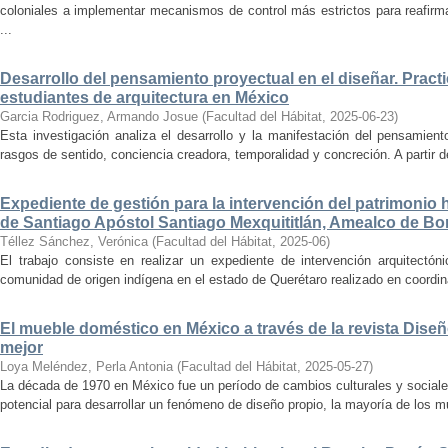
coloniales a implementar mecanismos de control más estrictos para reafirmar 
...
Desarrollo del pensamiento proyectual en el diseñar. Pract
estudiantes de arquitectura en México
Garcia Rodriguez, Armando Josue
(
Facultad del Hábitat
,
2025-06-23
)
Esta investigación analiza el desarrollo y la manifestación del pensamient
rasgos de sentido, conciencia creadora, temporalidad y concreción. A partir de 
Expediente de gestión para la intervención del patrimonio 
de Santiago Apóstol Santiago Mexquititlán, Amealco de Bon
Téllez Sánchez, Verónica
(
Facultad del Hábitat
,
2025-06
)
El trabajo consiste en realizar un expediente de intervención arquitectón
comunidad de origen indígena en el estado de Querétaro realizado en coordin
El mueble doméstico en México a través de la revista Diseñ
mejor
Loya Meléndez, Perla Antonia
(
Facultad del Hábitat
,
2025-05-27
)
La década de 1970 en México fue un período de cambios culturales y sociale
potencial para desarrollar un fenómeno de diseño propio, la mayoría de los m