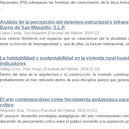
Nacionales (PN) sobrepasan las fronteras del conocimiento, de la ética forma
...
Análisis de la percepción del deterioro estructural e infrae
Barrio de San Miguelito, S.L.P.
López Cerda, Joel Alejandro
(
Facultad del Hábitat
,
2024-12
)
Los centros históricos son espacios que se caracterizan por la pluralidad
tener su función de heterogeneidad y, una de ellas, la función habitacional, se
La habitabilidad y sustentabilidad en la vivienda rural hua
indicadores
Vallejo Coss, Raúl Sergio
(
Facultad del Hábitat
,
2024-11-19
)
Dentro del área de la arquitectura y la construcción, la vivienda constit
probablemente el más relevante dentro de esta disciplina puesto que genera
...
El arte contemporáneo como herramienta pedagógica para 
crítico
Alejandro Díaz, Cristina
(
Facultad del Hábitat
,
2024-10-21
)
El proyecto desarrolla estrategias pedagógicas del arte contemporáneo med
desarrollo de pensamiento crítico entre el público asistente a la exposición p