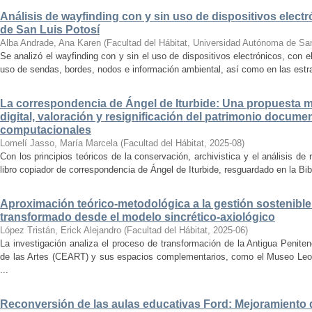
Análisis de wayfinding con y sin uso de dispositivos electr
de San Luis Potosí
Alba Andrade, Ana Karen
(
Facultad del Hábitat, Universidad Autónoma de Sa
Se analizó el wayfinding con y sin el uso de dispositivos electrónicos, con e
uso de sendas, bordes, nodos e información ambiental, así como en las estrat
La correspondencia de Ángel de Iturbide: Una propuesta 
digital, valoración y resignificación del patrimonio docume
computacionales
Lomelí Jasso, María Marcela
(
Facultad del Hábitat
,
2025-08
)
Con los principios teóricos de la conservación, archivistica y el análisis d
libro copiador de correspondencia de Ángel de Iturbide, resguardado en la Bib
Aproximación teórico-metodológica a la gestión sostenibl
transformado desde el modelo sincrético-axiológico
López Tristán, Erick Alejandro
(
Facultad del Hábitat
,
2025-06
)
La investigación analiza el proceso de transformación de la Antigua Penite
de las Artes (CEART) y sus espacios complementarios, como el Museo Leonor
...
Reconversión de las aulas educativas Ford: Mejoramiento d