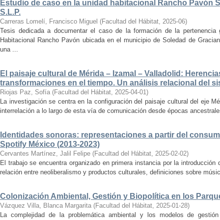
Estudio de caso en la unidad habitacional Rancho Pavón 
S.L.P.
Carreras Lomelí, Francisco Miguel
(
Facultad del Hábitat
,
2025-06
)
Tesis dedicada a documentar el caso de la formación de la pertenencia g
Habitacional Rancho Pavón ubicada en el municipio de Soledad de Gracian
una ...
El paisaje cultural de Mérida – Izamal – Valladolid: Herencia
transformaciones en el tiempo. Un análisis relacional del si
Riojas Paz, Sofía
(
Facultad del Hábitat
,
2025-04-01
)
La investigación se centra en la configuración del paisaje cultural del eje Mé
interrelación a lo largo de esta vía de comunicación desde épocas ancestrales
Identidades sonoras: representaciones a partir del consum
Spotify México (2013-2023)
Cervantes Martínez, Jalil Felipe
(
Facultad del Hábitat
,
2025-02-02
)
El trabajo se encuentra organizado en primera instancia por la introducción 
relación entre neoliberalismo y productos culturales, definiciones sobre música
Colonización Ambiental, Gestión y Biopolítica en los Parq
Vázquez Villa, Blanca Margarita
(
Facultad del Hábitat
,
2025-01-28
)
La complejidad de la problemática ambiental y los modelos de gestión 