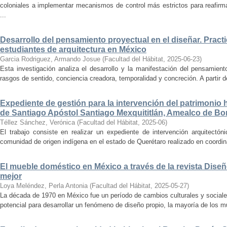
coloniales a implementar mecanismos de control más estrictos para reafirmar 
...
Desarrollo del pensamiento proyectual en el diseñar. Pract
estudiantes de arquitectura en México
Garcia Rodriguez, Armando Josue
(
Facultad del Hábitat
,
2025-06-23
)
Esta investigación analiza el desarrollo y la manifestación del pensamient
rasgos de sentido, conciencia creadora, temporalidad y concreción. A partir de 
Expediente de gestión para la intervención del patrimonio 
de Santiago Apóstol Santiago Mexquititlán, Amealco de Bon
Téllez Sánchez, Verónica
(
Facultad del Hábitat
,
2025-06
)
El trabajo consiste en realizar un expediente de intervención arquitectón
comunidad de origen indígena en el estado de Querétaro realizado en coordin
El mueble doméstico en México a través de la revista Diseñ
mejor
Loya Meléndez, Perla Antonia
(
Facultad del Hábitat
,
2025-05-27
)
La década de 1970 en México fue un período de cambios culturales y sociale
potencial para desarrollar un fenómeno de diseño propio, la mayoría de los m