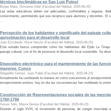
técnicas bioclimáticas en San Luis Potosí
Borjas Mata, Giovanna Odaí
(
Facultad del Hábitat
,
2025-06-25
)
Las aulas educativas deben ser adecuadas, confortables y seguras, dedic
conocimiento, permitiendo que sea reciproco para alumnos y docentes. El s
...
Percepción de los habitantes y significado del paisaje cultu
aproximación para el desarrollo local
Juan Escobedo, Ithzel Harumi
(
Facultad del Hábitat
,
2025-06-25
)
Este estudio busca comprender cómo los habitantes del Ejido La Tinaja p
paisaje cultural, con el fin de promover el desarrollo local sostenible. Se des
Dispositivo electrónico para el mantenimiento de las funci
mayores. Cunco
Delgadillo Gómez, Juan Pablo
(
Facultad del Hábitat
,
2025-06-23
)
Actualmente ha cambiando la manera en como concevimos al envejecimiento
envejecimiento exitoso, hoy en día las circusntancias han moldeado la visión
Construcción de Representaciones sociales de las mezclas
1760-1790
Govea Tello, Mayra Denise
(
Facultad del Hábitat
,
2025-06-23
)
Durante el siglo XVIII, el incremento de personas de sangre mezclada e