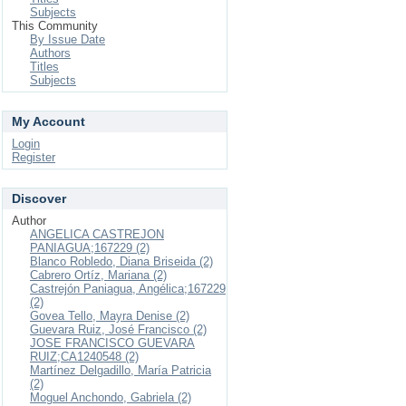
Subjects
This Community
By Issue Date
Authors
Titles
Subjects
My Account
Login
Register
Discover
Author
ANGELICA CASTREJON
PANIAGUA;167229 (2)
Blanco Robledo, Diana Briseida (2)
Cabrero Ortíz, Mariana (2)
Castrejón Paniagua, Angélica;167229
(2)
Govea Tello, Mayra Denise (2)
Guevara Ruiz, José Francisco (2)
JOSE FRANCISCO GUEVARA
RUIZ;CA1240548 (2)
Martínez Delgadillo, María Patricia
(2)
Moguel Anchondo, Gabriela (2)