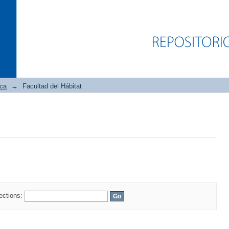
ica
→
Facultad del Hábitat
lections: