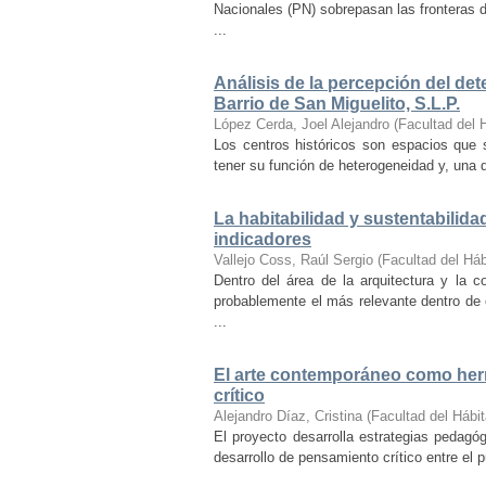
Nacionales (PN) sobrepasan las fronteras d
...
Análisis de la percepción del dete
Barrio de San Miguelito, S.L.P.
López Cerda, Joel Alejandro
(
Facultad del 
Los centros históricos son espacios que s
tener su función de heterogeneidad y, una de
La habitabilidad y sustentabilida
indicadores
Vallejo Coss, Raúl Sergio
(
Facultad del Háb
Dentro del área de la arquitectura y la c
probablemente el más relevante dentro de 
...
El arte contemporáneo como herr
crítico
Alejandro Díaz, Cristina
(
Facultad del Hábit
El proyecto desarrolla estrategias pedag
desarrollo de pensamiento crítico entre el 