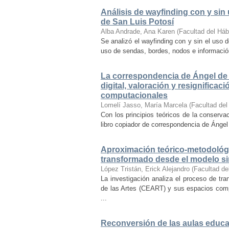
Análisis de wayfinding con y sin 
de San Luis Potosí
Alba Andrade, Ana Karen
(
Facultad del Háb
Se analizó el wayfinding con y sin el uso d
uso de sendas, bordes, nodos e información 
La correspondencia de Ángel de 
digital, valoración y resignifica
computacionales
Lomelí Jasso, María Marcela
(
Facultad del
Con los principios teóricos de la conservac
libro copiador de correspondencia de Ángel 
Aproximación teórico-metodológi
transformado desde el modelo si
López Tristán, Erick Alejandro
(
Facultad de
La investigación analiza el proceso de tra
de las Artes (CEART) y sus espacios comp
...
Reconversión de las aulas educa