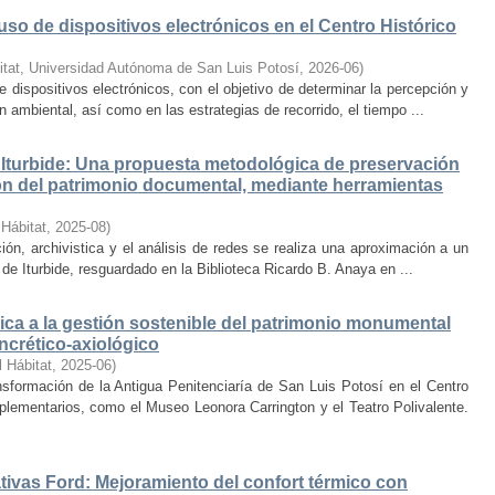
uso de dispositivos electrónicos en el Centro Histórico
itat, Universidad Autónoma de San Luis Potosí
,
2026-06
)
e dispositivos electrónicos, con el objetivo de determinar la percepción y
ambiental, así como en las estrategias de recorrido, el tiempo ...
Iturbide: Una propuesta metodológica de preservación
ción del patrimonio documental, mediante herramientas
 Hábitat
,
2025-08
)
ión, archivistica y el análisis de redes se realiza una aproximación a un
de Iturbide, resguardado en la Biblioteca Ricardo B. Anaya en ...
ca a la gestión sostenible del patrimonio monumental
ncrético-axiológico
l Hábitat
,
2025-06
)
nsformación de la Antigua Penitenciaría de San Luis Potosí en el Centro
lementarios, como el Museo Leonora Carrington y el Teatro Polivalente.
tivas Ford: Mejoramiento del confort térmico con