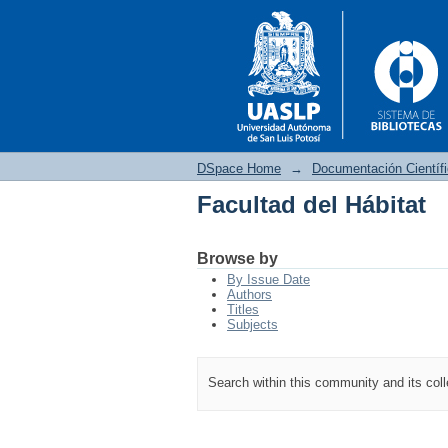
DSpace Home
→
Documentación Científ
Facultad del Hábitat
Facultad del Hábitat
Browse by
By Issue Date
Authors
Titles
Subjects
Search within this community and its col