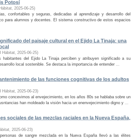
is Potosí
Hábitat
,
2025-06-25
)
s, confortables y seguras, dedicadas al aprendizaje y desarrollo del
oco para alumnos y docentes. El sistema constructivo de estos espacios
nificado del paisaje cultural en el Ejido La Tinaja: una
ocal
l Hábitat
,
2025-06-25
)
habitantes del Ejido La Tinaja perciben y atribuyen significado a su
desarrollo local sostenible. Se destaca la importancia de entender ...
mantenimiento de las funciones cognitivas de los adultos
l Hábitat
,
2025-06-23
)
mo concevimos al envejecimiento, en los años 80s se hablaba sobre un
cusntancias han moldeado la visión hacia un enenvejecimiento digno y ...
s sociales de las mezclas raciales en la Nueva España,
ábitat
,
2025-06-23
)
e personas de sangre mezclada en la Nueva España llevó a las élites