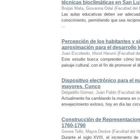
técnicas bioclimáticas en San Lu
Borjas Mata, Giovanna Odaí
(
Facultad del 
Las aulas educativas deben ser adecuada
conocimiento, permitiendo que sea recipr
...
Percepción de los habitantes y sig
aproximación para el desarrollo l
Juan Escobedo, Ithzel Harumi
(
Facultad de
Este estudio busca comprender cómo los 
paisaje cultural, con el fin de promover el 
Dispositivo electrónico para el 
mayores. Cunco
Delgadillo Gómez, Juan Pablo
(
Facultad de
Actualmente ha cambiando la manera en co
envejecimiento exitoso, hoy en día las cir
Construcción de Representacione
1760-1790
Govea Tello, Mayra Denise
(
Facultad del H
Durante el siglo XVIII, el incremento d