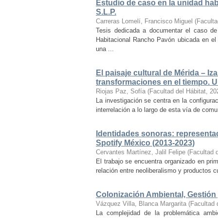
Estudio de caso en la unidad ha
S.L.P.
Carreras Lomelí, Francisco Miguel
(
Faculta
Tesis dedicada a documentar el caso de 
Habitacional Rancho Pavón ubicada en el 
una ...
El paisaje cultural de Mérida – Iz
transformaciones en el tiempo. Un
Riojas Paz, Sofía
(
Facultad del Hábitat
,
20
La investigación se centra en la configuraci
interrelación a lo largo de esta vía de com
Identidades sonoras: representac
Spotify México (2013-2023)
Cervantes Martínez, Jalil Felipe
(
Facultad d
El trabajo se encuentra organizado en prim
relación entre neoliberalismo y productos cu
Colonización Ambiental, Gestión 
Vázquez Villa, Blanca Margarita
(
Facultad 
La complejidad de la problemática ambi