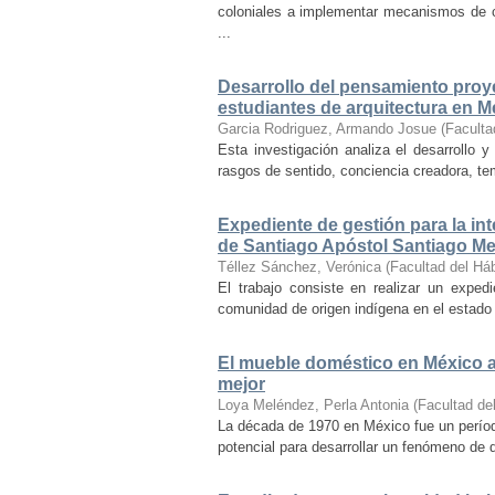
coloniales a implementar mecanismos de con
...
Desarrollo del pensamiento proye
estudiantes de arquitectura en M
Garcia Rodriguez, Armando Josue
(
Faculta
Esta investigación analiza el desarrollo 
rasgos de sentido, conciencia creadora, temp
Expediente de gestión para la int
de Santiago Apóstol Santiago Mex
Téllez Sánchez, Verónica
(
Facultad del Háb
El trabajo consiste en realizar un exped
comunidad de origen indígena en el estado 
El mueble doméstico en México a 
mejor
Loya Meléndez, Perla Antonia
(
Facultad del
La década de 1970 en México fue un períod
potencial para desarrollar un fenómeno de 