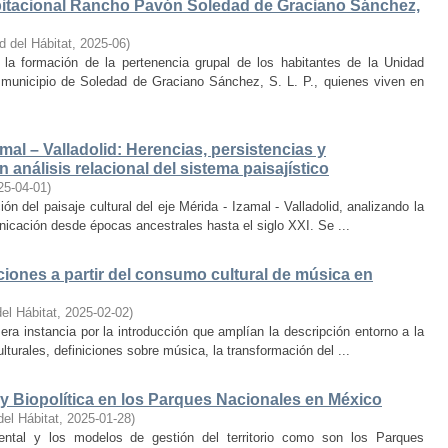
bitacional Rancho Pavón Soledad de Graciano Sánchez,
d del Hábitat
,
2025-06
)
la formación de la pertenencia grupal de los habitantes de la Unidad
municipio de Soledad de Graciano Sánchez, S. L. P., quienes viven en
amal – Valladolid: Herencias, persistencias y
 análisis relacional del sistema paisajístico
25-04-01
)
ón del paisaje cultural del eje Mérida - Izamal - Valladolid, analizando la
unicación desde épocas ancestrales hasta el siglo XXI. Se ...
iones a partir del consumo cultural de música en
el Hábitat
,
2025-02-02
)
era instancia por la introducción que amplían la descripción entorno a la
lturales, definiciones sobre música, la transformación del ...
y Biopolítica en los Parques Nacionales en México
del Hábitat
,
2025-01-28
)
ental y los modelos de gestión del territorio como son los Parques