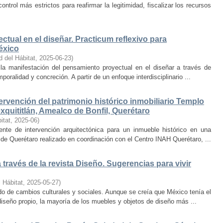
trol más estrictos para reafirmar la legitimidad, fiscalizar los recursos
ctual en el diseñar. Practicum reflexivo para
éxico
d del Hábitat
,
2025-06-23
)
y la manifestación del pensamiento proyectual en el diseñar a través de
oralidad y concreción. A partir de un enfoque interdisciplinario ...
ervención del patrimonio histórico inmobiliario Templo
quititlán, Amealco de Bonfil, Querétaro
itat
,
2025-06
)
iente de intervención arquitectónica para un inmueble histórico en una
de Querétaro realizado en coordinación con el Centro INAH Querétaro, ...
través de la revista Diseño. Sugerencias para vivir
 Hábitat
,
2025-05-27
)
o de cambios culturales y sociales. Aunque se creía que México tenía el
diseño propio, la mayoría de los muebles y objetos de diseño más ...