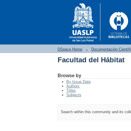
DSpace Home
→
Documentación Científ
Facultad del Hábitat
Facultad del Hábitat
Browse by
By Issue Date
Authors
Titles
Subjects
Search within this community and its col