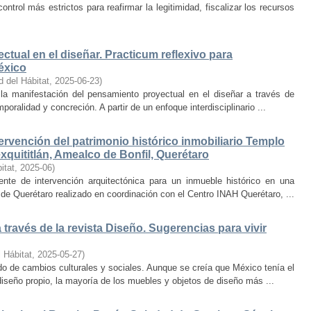
trol más estrictos para reafirmar la legitimidad, fiscalizar los recursos
ctual en el diseñar. Practicum reflexivo para
éxico
d del Hábitat
,
2025-06-23
)
y la manifestación del pensamiento proyectual en el diseñar a través de
oralidad y concreción. A partir de un enfoque interdisciplinario ...
ervención del patrimonio histórico inmobiliario Templo
quititlán, Amealco de Bonfil, Querétaro
itat
,
2025-06
)
iente de intervención arquitectónica para un inmueble histórico en una
de Querétaro realizado en coordinación con el Centro INAH Querétaro, ...
través de la revista Diseño. Sugerencias para vivir
 Hábitat
,
2025-05-27
)
o de cambios culturales y sociales. Aunque se creía que México tenía el
diseño propio, la mayoría de los muebles y objetos de diseño más ...