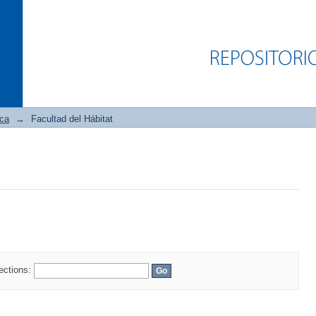
ica
→
Facultad del Hábitat
lections: