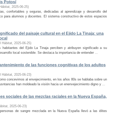
is Potosí
Hábitat
,
2025-06-25
)
s, confortables y seguras, dedicadas al aprendizaje y desarrollo del
oco para alumnos y docentes. El sistema constructivo de estos espacios
nificado del paisaje cultural en el Ejido La Tinaja: una
ocal
l Hábitat
,
2025-06-25
)
habitantes del Ejido La Tinaja perciben y atribuyen significado a su
desarrollo local sostenible. Se destaca la importancia de entender ...
mantenimiento de las funciones cognitivas de los adultos
l Hábitat
,
2025-06-23
)
mo concevimos al envejecimiento, en los años 80s se hablaba sobre un
cusntancias han moldeado la visión hacia un enenvejecimiento digno y ...
s sociales de las mezclas raciales en la Nueva España,
ábitat
,
2025-06-23
)
e personas de sangre mezclada en la Nueva España llevó a las élites