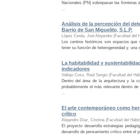
Nacionales (PN) sobrepasan las fronteras d
...
Análisis de la percepción del dete
Barrio de San Miguelito, S.L.P.
López Cerda, Joel Alejandro
(
Facultad del 
Los centros históricos son espacios que s
tener su función de heterogeneidad y, una de
La habitabilidad y sustentabilida
indicadores
Vallejo Coss, Raúl Sergio
(
Facultad del Háb
Dentro del área de la arquitectura y la c
probablemente el más relevante dentro de 
...
El arte contemporáneo como herr
crítico
Alejandro Díaz, Cristina
(
Facultad del Hábit
El proyecto desarrolla estrategias pedag
desarrollo de pensamiento crítico entre el 