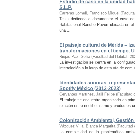
Estudio de caso en la unidad ha
S.L.P.
Carreras Lomelí, Francisco Miguel
(
Faculta
Tesis dedicada a documentar el caso de 
Habitacional Rancho Pavón ubicada en el 
una ...
El paisaje cultural de Mérida – Iz
transformaciones en el tiempo. Un
Riojas Paz, Sofía
(
Facultad del Hábitat
,
20
La investigación se centra en la configuraci
interrelación a lo largo de esta vía de com
Identidades sonoras: representac
Spotify México (2013-2023)
Cervantes Martínez, Jalil Felipe
(
Facultad d
El trabajo se encuentra organizado en prim
relación entre neoliberalismo y productos cu
Colonización Ambiental, Gestión 
Vázquez Villa, Blanca Margarita
(
Facultad 
La complejidad de la problemática ambi