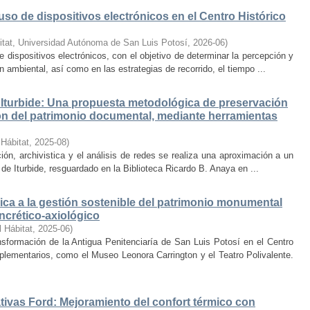
uso de dispositivos electrónicos en el Centro Histórico
itat, Universidad Autónoma de San Luis Potosí
,
2026-06
)
e dispositivos electrónicos, con el objetivo de determinar la percepción y
ambiental, así como en las estrategias de recorrido, el tiempo ...
Iturbide: Una propuesta metodológica de preservación
ción del patrimonio documental, mediante herramientas
 Hábitat
,
2025-08
)
ión, archivistica y el análisis de redes se realiza una aproximación a un
de Iturbide, resguardado en la Biblioteca Ricardo B. Anaya en ...
ca a la gestión sostenible del patrimonio monumental
ncrético-axiológico
l Hábitat
,
2025-06
)
nsformación de la Antigua Penitenciaría de San Luis Potosí en el Centro
lementarios, como el Museo Leonora Carrington y el Teatro Polivalente.
tivas Ford: Mejoramiento del confort térmico con