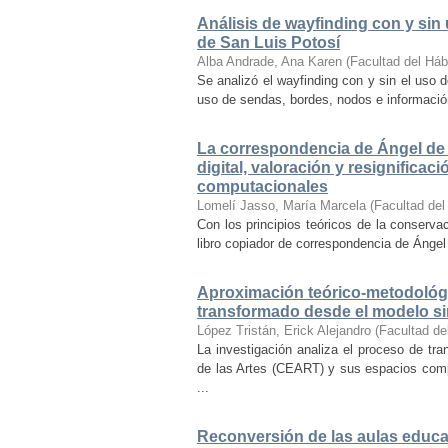
Análisis de wayfinding con y sin 
de San Luis Potosí
Alba Andrade, Ana Karen
(
Facultad del Háb
Se analizó el wayfinding con y sin el uso d
uso de sendas, bordes, nodos e información 
La correspondencia de Ángel de 
digital, valoración y resignifica
computacionales
Lomelí Jasso, María Marcela
(
Facultad del
Con los principios teóricos de la conservac
libro copiador de correspondencia de Ángel 
Aproximación teórico-metodológi
transformado desde el modelo si
López Tristán, Erick Alejandro
(
Facultad de
La investigación analiza el proceso de tra
de las Artes (CEART) y sus espacios comp
...
Reconversión de las aulas educa