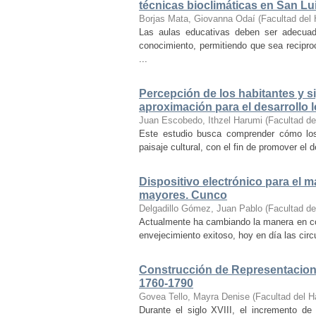
técnicas bioclimáticas en San Lu
Borjas Mata, Giovanna Odaí
(
Facultad del 
Las aulas educativas deben ser adecuada
conocimiento, permitiendo que sea recipr
...
Percepción de los habitantes y sig
aproximación para el desarrollo l
Juan Escobedo, Ithzel Harumi
(
Facultad de
Este estudio busca comprender cómo los 
paisaje cultural, con el fin de promover el 
Dispositivo electrónico para el 
mayores. Cunco
Delgadillo Gómez, Juan Pablo
(
Facultad de
Actualmente ha cambiando la manera en co
envejecimiento exitoso, hoy en día las cir
Construcción de Representacione
1760-1790
Govea Tello, Mayra Denise
(
Facultad del H
Durante el siglo XVIII, el incremento d