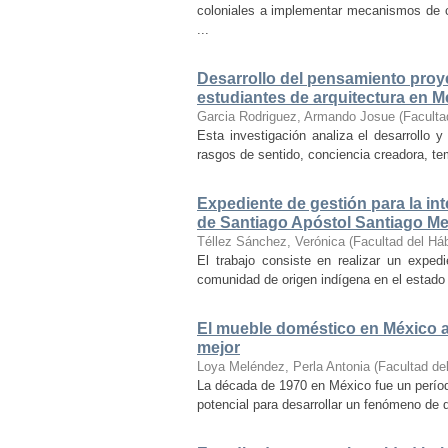
coloniales a implementar mecanismos de con
...
Desarrollo del pensamiento proye
estudiantes de arquitectura en M
Garcia Rodriguez, Armando Josue
(
Faculta
Esta investigación analiza el desarrollo 
rasgos de sentido, conciencia creadora, temp
Expediente de gestión para la int
de Santiago Apóstol Santiago Mex
Téllez Sánchez, Verónica
(
Facultad del Háb
El trabajo consiste en realizar un exped
comunidad de origen indígena en el estado 
El mueble doméstico en México a 
mejor
Loya Meléndez, Perla Antonia
(
Facultad del
La década de 1970 en México fue un períod
potencial para desarrollar un fenómeno de 