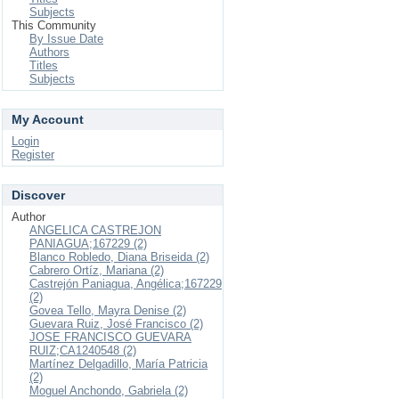
Subjects
This Community
By Issue Date
Authors
Titles
Subjects
My Account
Login
Register
Discover
Author
ANGELICA CASTREJON
PANIAGUA;167229 (2)
Blanco Robledo, Diana Briseida (2)
Cabrero Ortíz, Mariana (2)
Castrejón Paniagua, Angélica;167229
(2)
Govea Tello, Mayra Denise (2)
Guevara Ruiz, José Francisco (2)
JOSE FRANCISCO GUEVARA
RUIZ;CA1240548 (2)
Martínez Delgadillo, María Patricia
(2)
Moguel Anchondo, Gabriela (2)