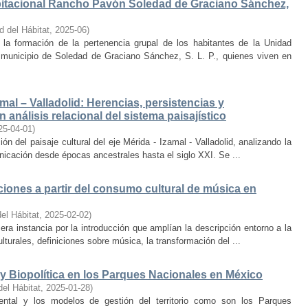
bitacional Rancho Pavón Soledad de Graciano Sánchez,
d del Hábitat
,
2025-06
)
la formación de la pertenencia grupal de los habitantes de la Unidad
municipio de Soledad de Graciano Sánchez, S. L. P., quienes viven en
amal – Valladolid: Herencias, persistencias y
 análisis relacional del sistema paisajístico
25-04-01
)
ón del paisaje cultural del eje Mérida - Izamal - Valladolid, analizando la
unicación desde épocas ancestrales hasta el siglo XXI. Se ...
iones a partir del consumo cultural de música en
el Hábitat
,
2025-02-02
)
era instancia por la introducción que amplían la descripción entorno a la
lturales, definiciones sobre música, la transformación del ...
y Biopolítica en los Parques Nacionales en México
del Hábitat
,
2025-01-28
)
ental y los modelos de gestión del territorio como son los Parques