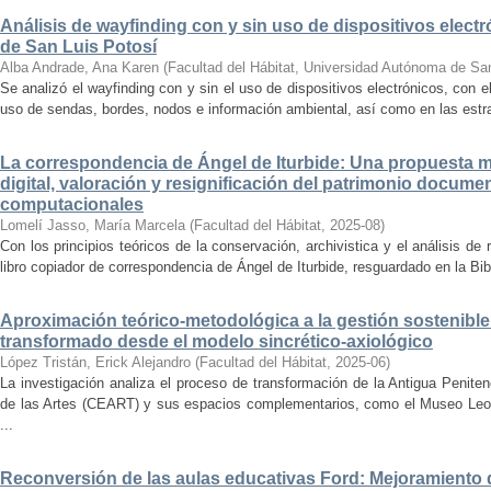
Análisis de wayfinding con y sin uso de dispositivos electr
de San Luis Potosí
Alba Andrade, Ana Karen
(
Facultad del Hábitat, Universidad Autónoma de Sa
Se analizó el wayfinding con y sin el uso de dispositivos electrónicos, con e
uso de sendas, bordes, nodos e información ambiental, así como en las estrat
La correspondencia de Ángel de Iturbide: Una propuesta 
digital, valoración y resignificación del patrimonio docume
computacionales
Lomelí Jasso, María Marcela
(
Facultad del Hábitat
,
2025-08
)
Con los principios teóricos de la conservación, archivistica y el análisis d
libro copiador de correspondencia de Ángel de Iturbide, resguardado en la Bib
Aproximación teórico-metodológica a la gestión sostenibl
transformado desde el modelo sincrético-axiológico
López Tristán, Erick Alejandro
(
Facultad del Hábitat
,
2025-06
)
La investigación analiza el proceso de transformación de la Antigua Penite
de las Artes (CEART) y sus espacios complementarios, como el Museo Leonor
...
Reconversión de las aulas educativas Ford: Mejoramiento d