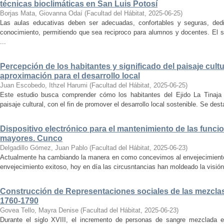
técnicas bioclimáticas en San Luis Potosí
Borjas Mata, Giovanna Odaí
(
Facultad del Hábitat
,
2025-06-25
)
Las aulas educativas deben ser adecuadas, confortables y seguras, dedic
conocimiento, permitiendo que sea reciproco para alumnos y docentes. El s
...
Percepción de los habitantes y significado del paisaje cultu
aproximación para el desarrollo local
Juan Escobedo, Ithzel Harumi
(
Facultad del Hábitat
,
2025-06-25
)
Este estudio busca comprender cómo los habitantes del Ejido La Tinaja p
paisaje cultural, con el fin de promover el desarrollo local sostenible. Se des
Dispositivo electrónico para el mantenimiento de las funci
mayores. Cunco
Delgadillo Gómez, Juan Pablo
(
Facultad del Hábitat
,
2025-06-23
)
Actualmente ha cambiando la manera en como concevimos al envejecimiento
envejecimiento exitoso, hoy en día las circusntancias han moldeado la visión
Construcción de Representaciones sociales de las mezclas
1760-1790
Govea Tello, Mayra Denise
(
Facultad del Hábitat
,
2025-06-23
)
Durante el siglo XVIII, el incremento de personas de sangre mezclada e