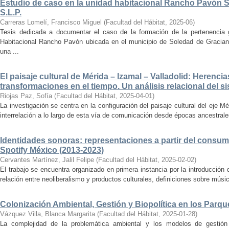
Estudio de caso en la unidad habitacional Rancho Pavón 
S.L.P.
Carreras Lomelí, Francisco Miguel
(
Facultad del Hábitat
,
2025-06
)
Tesis dedicada a documentar el caso de la formación de la pertenencia g
Habitacional Rancho Pavón ubicada en el municipio de Soledad de Gracian
una ...
El paisaje cultural de Mérida – Izamal – Valladolid: Herencia
transformaciones en el tiempo. Un análisis relacional del si
Riojas Paz, Sofía
(
Facultad del Hábitat
,
2025-04-01
)
La investigación se centra en la configuración del paisaje cultural del eje Mé
interrelación a lo largo de esta vía de comunicación desde épocas ancestrales
Identidades sonoras: representaciones a partir del consum
Spotify México (2013-2023)
Cervantes Martínez, Jalil Felipe
(
Facultad del Hábitat
,
2025-02-02
)
El trabajo se encuentra organizado en primera instancia por la introducción 
relación entre neoliberalismo y productos culturales, definiciones sobre música
Colonización Ambiental, Gestión y Biopolítica en los Parq
Vázquez Villa, Blanca Margarita
(
Facultad del Hábitat
,
2025-01-28
)
La complejidad de la problemática ambiental y los modelos de gestión 