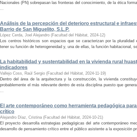
Nacionales (PN) sobrepasan las fronteras del conocimiento, de la ética forma
...
Análisis de la percepción del deterioro estructural e infrae
Barrio de San Miguelito, S.L.P.
López Cerda, Joel Alejandro
(
Facultad del Hábitat
,
2024-12
)
Los centros históricos son espacios que se caracterizan por la pluralidad
tener su función de heterogeneidad y, una de ellas, la función habitacional, se
La habitabilidad y sustentabilidad en la vivienda rural hua
indicadores
Vallejo Coss, Raúl Sergio
(
Facultad del Hábitat
,
2024-11-19
)
Dentro del área de la arquitectura y la construcción, la vivienda constit
probablemente el más relevante dentro de esta disciplina puesto que genera
...
El arte contemporáneo como herramienta pedagógica para 
crítico
Alejandro Díaz, Cristina
(
Facultad del Hábitat
,
2024-10-21
)
El proyecto desarrolla estrategias pedagógicas del arte contemporáneo med
desarrollo de pensamiento crítico entre el público asistente a la exposición p