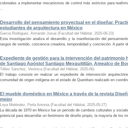
coloniales a implementar mecanismos de control más estrictos para reafirmar 
...
Desarrollo del pensamiento proyectual en el diseñar. Pract
estudiantes de arquitectura en México
Garcia Rodriguez, Armando Josue
(
Facultad del Hábitat
,
2025-06-23
)
Esta investigación analiza el desarrollo y la manifestación del pensamient
rasgos de sentido, conciencia creadora, temporalidad y concreción. A partir de 
Expediente de gestión para la intervención del patrimonio 
de Santiago Apóstol Santiago Mexquititlán, Amealco de Bon
Téllez Sánchez, Verónica
(
Facultad del Hábitat
,
2025-06
)
El trabajo consiste en realizar un expediente de intervención arquitectón
comunidad de origen indígena en el estado de Querétaro realizado en coordin
El mueble doméstico en México a través de la revista Diseñ
mejor
Loya Meléndez, Perla Antonia
(
Facultad del Hábitat
,
2025-05-27
)
La década de 1970 en México fue un período de cambios culturales y sociale
potencial para desarrollar un fenómeno de diseño propio, la mayoría de los m