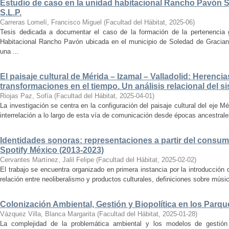
Estudio de caso en la unidad habitacional Rancho Pavón 
S.L.P.
Carreras Lomelí, Francisco Miguel
(
Facultad del Hábitat
,
2025-06
)
Tesis dedicada a documentar el caso de la formación de la pertenencia g
Habitacional Rancho Pavón ubicada en el municipio de Soledad de Gracian
una ...
El paisaje cultural de Mérida – Izamal – Valladolid: Herencia
transformaciones en el tiempo. Un análisis relacional del si
Riojas Paz, Sofía
(
Facultad del Hábitat
,
2025-04-01
)
La investigación se centra en la configuración del paisaje cultural del eje Mé
interrelación a lo largo de esta vía de comunicación desde épocas ancestrales
Identidades sonoras: representaciones a partir del consum
Spotify México (2013-2023)
Cervantes Martínez, Jalil Felipe
(
Facultad del Hábitat
,
2025-02-02
)
El trabajo se encuentra organizado en primera instancia por la introducción 
relación entre neoliberalismo y productos culturales, definiciones sobre música
Colonización Ambiental, Gestión y Biopolítica en los Parq
Vázquez Villa, Blanca Margarita
(
Facultad del Hábitat
,
2025-01-28
)
La complejidad de la problemática ambiental y los modelos de gestión 