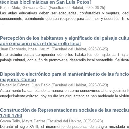
técnicas bioclimáticas en San Luis Potosí
Borjas Mata, Giovanna Odaí
(
Facultad del Hábitat
,
2025-06-25
)
Las aulas educativas deben ser adecuadas, confortables y seguras, dedic
conocimiento, permitiendo que sea reciproco para alumnos y docentes. El s
...
Percepción de los habitantes y significado del paisaje cultu
aproximación para el desarrollo local
Juan Escobedo, Ithzel Harumi
(
Facultad del Hábitat
,
2025-06-25
)
Este estudio busca comprender cómo los habitantes del Ejido La Tinaja p
paisaje cultural, con el fin de promover el desarrollo local sostenible. Se des
Dispositivo electrónico para el mantenimiento de las funci
mayores. Cunco
Delgadillo Gómez, Juan Pablo
(
Facultad del Hábitat
,
2025-06-23
)
Actualmente ha cambiando la manera en como concevimos al envejecimiento
envejecimiento exitoso, hoy en día las circusntancias han moldeado la visión
Construcción de Representaciones sociales de las mezclas
1760-1790
Govea Tello, Mayra Denise
(
Facultad del Hábitat
,
2025-06-23
)
Durante el siglo XVIII, el incremento de personas de sangre mezclada e