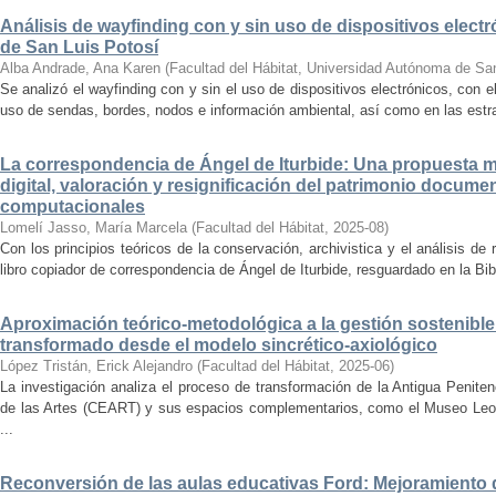
Análisis de wayfinding con y sin uso de dispositivos electr
de San Luis Potosí
Alba Andrade, Ana Karen
(
Facultad del Hábitat, Universidad Autónoma de Sa
Se analizó el wayfinding con y sin el uso de dispositivos electrónicos, con e
uso de sendas, bordes, nodos e información ambiental, así como en las estrat
La correspondencia de Ángel de Iturbide: Una propuesta 
digital, valoración y resignificación del patrimonio docume
computacionales
Lomelí Jasso, María Marcela
(
Facultad del Hábitat
,
2025-08
)
Con los principios teóricos de la conservación, archivistica y el análisis d
libro copiador de correspondencia de Ángel de Iturbide, resguardado en la Bib
Aproximación teórico-metodológica a la gestión sostenibl
transformado desde el modelo sincrético-axiológico
López Tristán, Erick Alejandro
(
Facultad del Hábitat
,
2025-06
)
La investigación analiza el proceso de transformación de la Antigua Penite
de las Artes (CEART) y sus espacios complementarios, como el Museo Leonor
...
Reconversión de las aulas educativas Ford: Mejoramiento d