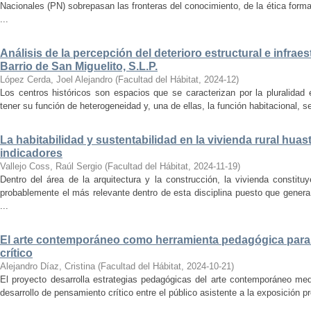
Nacionales (PN) sobrepasan las fronteras del conocimiento, de la ética forma
...
Análisis de la percepción del deterioro estructural e infrae
Barrio de San Miguelito, S.L.P.
López Cerda, Joel Alejandro
(
Facultad del Hábitat
,
2024-12
)
Los centros históricos son espacios que se caracterizan por la pluralidad
tener su función de heterogeneidad y, una de ellas, la función habitacional, se
La habitabilidad y sustentabilidad en la vivienda rural hua
indicadores
Vallejo Coss, Raúl Sergio
(
Facultad del Hábitat
,
2024-11-19
)
Dentro del área de la arquitectura y la construcción, la vivienda constit
probablemente el más relevante dentro de esta disciplina puesto que genera
...
El arte contemporáneo como herramienta pedagógica para 
crítico
Alejandro Díaz, Cristina
(
Facultad del Hábitat
,
2024-10-21
)
El proyecto desarrolla estrategias pedagógicas del arte contemporáneo med
desarrollo de pensamiento crítico entre el público asistente a la exposición p