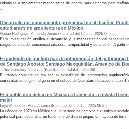
coloniales a implementar mecanismos de control más estrictos para reafirmar 
...
Desarrollo del pensamiento proyectual en el diseñar. Pract
estudiantes de arquitectura en México
Garcia Rodriguez, Armando Josue
(
Facultad del Hábitat
,
2025-06-23
)
Esta investigación analiza el desarrollo y la manifestación del pensamient
rasgos de sentido, conciencia creadora, temporalidad y concreción. A partir de 
Expediente de gestión para la intervención del patrimonio 
de Santiago Apóstol Santiago Mexquititlán, Amealco de Bon
Téllez Sánchez, Verónica
(
Facultad del Hábitat
,
2025-06
)
El trabajo consiste en realizar un expediente de intervención arquitectón
comunidad de origen indígena en el estado de Querétaro realizado en coordin
El mueble doméstico en México a través de la revista Diseñ
mejor
Loya Meléndez, Perla Antonia
(
Facultad del Hábitat
,
2025-05-27
)
La década de 1970 en México fue un período de cambios culturales y sociale
potencial para desarrollar un fenómeno de diseño propio, la mayoría de los m