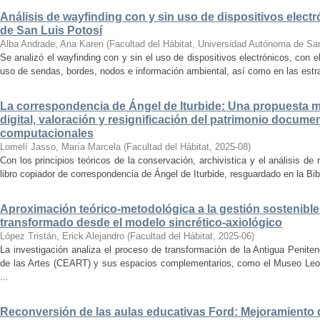
Análisis de wayfinding con y sin uso de dispositivos electr
de San Luis Potosí
Alba Andrade, Ana Karen
(
Facultad del Hábitat, Universidad Autónoma de Sa
Se analizó el wayfinding con y sin el uso de dispositivos electrónicos, con e
uso de sendas, bordes, nodos e información ambiental, así como en las estrat
La correspondencia de Ángel de Iturbide: Una propuesta 
digital, valoración y resignificación del patrimonio docume
computacionales
Lomelí Jasso, María Marcela
(
Facultad del Hábitat
,
2025-08
)
Con los principios teóricos de la conservación, archivistica y el análisis d
libro copiador de correspondencia de Ángel de Iturbide, resguardado en la Bib
Aproximación teórico-metodológica a la gestión sostenibl
transformado desde el modelo sincrético-axiológico
López Tristán, Erick Alejandro
(
Facultad del Hábitat
,
2025-06
)
La investigación analiza el proceso de transformación de la Antigua Penite
de las Artes (CEART) y sus espacios complementarios, como el Museo Leonor
...
Reconversión de las aulas educativas Ford: Mejoramiento d