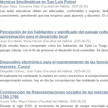
técnicas bioclimáticas en San Luis Potosí
Borjas Mata, Giovanna Odaí
(
Facultad del Hábitat
,
2025-06-25
)
Las aulas educativas deben ser adecuadas, confortables y seguras, dedic
conocimiento, permitiendo que sea reciproco para alumnos y docentes. El s
...
Percepción de los habitantes y significado del paisaje cultu
aproximación para el desarrollo local
Juan Escobedo, Ithzel Harumi
(
Facultad del Hábitat
,
2025-06-25
)
Este estudio busca comprender cómo los habitantes del Ejido La Tinaja p
paisaje cultural, con el fin de promover el desarrollo local sostenible. Se des
Dispositivo electrónico para el mantenimiento de las funci
mayores. Cunco
Delgadillo Gómez, Juan Pablo
(
Facultad del Hábitat
,
2025-06-23
)
Actualmente ha cambiando la manera en como concevimos al envejecimiento
envejecimiento exitoso, hoy en día las circusntancias han moldeado la visión
Construcción de Representaciones sociales de las mezclas
1760-1790
Govea Tello, Mayra Denise
(
Facultad del Hábitat
,
2025-06-23
)
Durante el siglo XVIII, el incremento de personas de sangre mezclada e