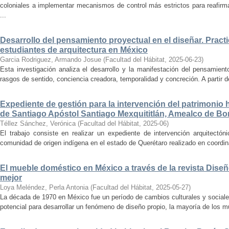
coloniales a implementar mecanismos de control más estrictos para reafirmar 
...
Desarrollo del pensamiento proyectual en el diseñar. Pract
estudiantes de arquitectura en México
Garcia Rodriguez, Armando Josue
(
Facultad del Hábitat
,
2025-06-23
)
Esta investigación analiza el desarrollo y la manifestación del pensamient
rasgos de sentido, conciencia creadora, temporalidad y concreción. A partir de 
Expediente de gestión para la intervención del patrimonio 
de Santiago Apóstol Santiago Mexquititlán, Amealco de Bon
Téllez Sánchez, Verónica
(
Facultad del Hábitat
,
2025-06
)
El trabajo consiste en realizar un expediente de intervención arquitectón
comunidad de origen indígena en el estado de Querétaro realizado en coordin
El mueble doméstico en México a través de la revista Diseñ
mejor
Loya Meléndez, Perla Antonia
(
Facultad del Hábitat
,
2025-05-27
)
La década de 1970 en México fue un período de cambios culturales y sociale
potencial para desarrollar un fenómeno de diseño propio, la mayoría de los m