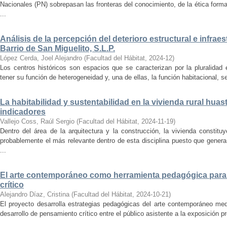
Nacionales (PN) sobrepasan las fronteras del conocimiento, de la ética forma
...
Análisis de la percepción del deterioro estructural e infrae
Barrio de San Miguelito, S.L.P.
López Cerda, Joel Alejandro
(
Facultad del Hábitat
,
2024-12
)
Los centros históricos son espacios que se caracterizan por la pluralidad
tener su función de heterogeneidad y, una de ellas, la función habitacional, se
La habitabilidad y sustentabilidad en la vivienda rural hua
indicadores
Vallejo Coss, Raúl Sergio
(
Facultad del Hábitat
,
2024-11-19
)
Dentro del área de la arquitectura y la construcción, la vivienda constit
probablemente el más relevante dentro de esta disciplina puesto que genera
...
El arte contemporáneo como herramienta pedagógica para 
crítico
Alejandro Díaz, Cristina
(
Facultad del Hábitat
,
2024-10-21
)
El proyecto desarrolla estrategias pedagógicas del arte contemporáneo med
desarrollo de pensamiento crítico entre el público asistente a la exposición p