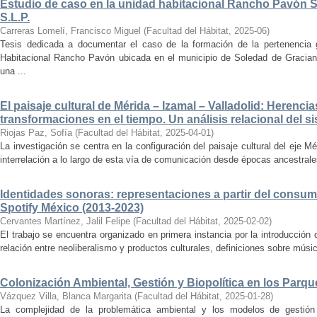
Estudio de caso en la unidad habitacional Rancho Pavón 
S.L.P.
Carreras Lomelí, Francisco Miguel
(
Facultad del Hábitat
,
2025-06
)
Tesis dedicada a documentar el caso de la formación de la pertenencia g
Habitacional Rancho Pavón ubicada en el municipio de Soledad de Gracian
una ...
El paisaje cultural de Mérida – Izamal – Valladolid: Herencia
transformaciones en el tiempo. Un análisis relacional del si
Riojas Paz, Sofía
(
Facultad del Hábitat
,
2025-04-01
)
La investigación se centra en la configuración del paisaje cultural del eje Mé
interrelación a lo largo de esta vía de comunicación desde épocas ancestrales
Identidades sonoras: representaciones a partir del consum
Spotify México (2013-2023)
Cervantes Martínez, Jalil Felipe
(
Facultad del Hábitat
,
2025-02-02
)
El trabajo se encuentra organizado en primera instancia por la introducción 
relación entre neoliberalismo y productos culturales, definiciones sobre música
Colonización Ambiental, Gestión y Biopolítica en los Parq
Vázquez Villa, Blanca Margarita
(
Facultad del Hábitat
,
2025-01-28
)
La complejidad de la problemática ambiental y los modelos de gestión 