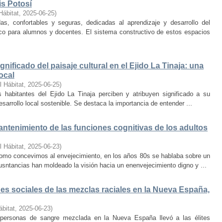
is Potosí
Hábitat
,
2025-06-25
)
s, confortables y seguras, dedicadas al aprendizaje y desarrollo del
oco para alumnos y docentes. El sistema constructivo de estos espacios
nificado del paisaje cultural en el Ejido La Tinaja: una
ocal
l Hábitat
,
2025-06-25
)
habitantes del Ejido La Tinaja perciben y atribuyen significado a su
desarrollo local sostenible. Se destaca la importancia de entender ...
mantenimiento de las funciones cognitivas de los adultos
l Hábitat
,
2025-06-23
)
mo concevimos al envejecimiento, en los años 80s se hablaba sobre un
cusntancias han moldeado la visión hacia un enenvejecimiento digno y ...
s sociales de las mezclas raciales en la Nueva España,
ábitat
,
2025-06-23
)
e personas de sangre mezclada en la Nueva España llevó a las élites