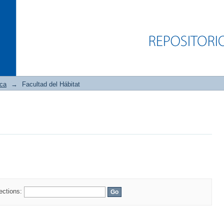
ica
→
Facultad del Hábitat
lections: