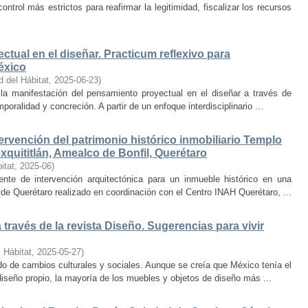
trol más estrictos para reafirmar la legitimidad, fiscalizar los recursos
ctual en el diseñar. Practicum reflexivo para
éxico
d del Hábitat
,
2025-06-23
)
y la manifestación del pensamiento proyectual en el diseñar a través de
oralidad y concreción. A partir de un enfoque interdisciplinario ...
ervención del patrimonio histórico inmobiliario Templo
quititlán, Amealco de Bonfil, Querétaro
itat
,
2025-06
)
iente de intervención arquitectónica para un inmueble histórico en una
de Querétaro realizado en coordinación con el Centro INAH Querétaro, ...
través de la revista Diseño. Sugerencias para vivir
 Hábitat
,
2025-05-27
)
o de cambios culturales y sociales. Aunque se creía que México tenía el
diseño propio, la mayoría de los muebles y objetos de diseño más ...