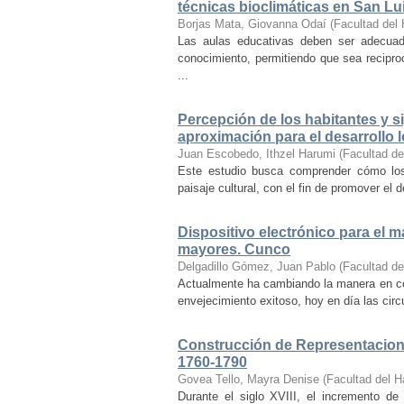
técnicas bioclimáticas en San Lu
Borjas Mata, Giovanna Odaí
(
Facultad del 
Las aulas educativas deben ser adecuada
conocimiento, permitiendo que sea recipr
...
Percepción de los habitantes y sig
aproximación para el desarrollo l
Juan Escobedo, Ithzel Harumi
(
Facultad de
Este estudio busca comprender cómo los 
paisaje cultural, con el fin de promover el 
Dispositivo electrónico para el 
mayores. Cunco
Delgadillo Gómez, Juan Pablo
(
Facultad de
Actualmente ha cambiando la manera en co
envejecimiento exitoso, hoy en día las cir
Construcción de Representacione
1760-1790
Govea Tello, Mayra Denise
(
Facultad del H
Durante el siglo XVIII, el incremento d