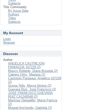
Subjects
This Community
By Issue Date
Authors
Titles
Subjects
My Account
Login
Register
Discover
Author
ANGELICA CASTREJON
PANIAGUA;167229 (2)
Blanco Robledo, Diana Briseida (2)
Cabrero Ortíz, Mariana (2)
Castrejón Paniagua, Angélica;167229
(2)
Govea Tello, Mayra Denise (2)
Guevara Ruiz, José Francisco (2)
JOSE FRANCISCO GUEVARA
RUIZ;CA1240548 (2)
Martínez Delgadillo, María Patricia
(2)
Moguel Anchondo, Gabriela (2)