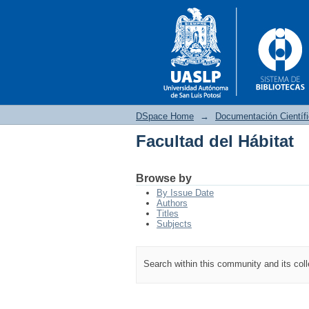
DSpace Home
→
Documentación Científ
Facultad del Hábitat
Facultad del Hábitat
Browse by
By Issue Date
Authors
Titles
Subjects
Search within this community and its col