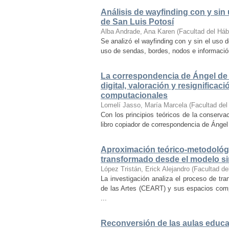
Análisis de wayfinding con y sin 
de San Luis Potosí
Alba Andrade, Ana Karen
(
Facultad del Háb
Se analizó el wayfinding con y sin el uso d
uso de sendas, bordes, nodos e información 
La correspondencia de Ángel de 
digital, valoración y resignifica
computacionales
Lomelí Jasso, María Marcela
(
Facultad del
Con los principios teóricos de la conservac
libro copiador de correspondencia de Ángel 
Aproximación teórico-metodológi
transformado desde el modelo si
López Tristán, Erick Alejandro
(
Facultad de
La investigación analiza el proceso de tra
de las Artes (CEART) y sus espacios comp
...
Reconversión de las aulas educa