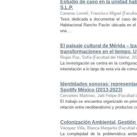
Estudio de caso en la unidad ha
S.L.P.
Carreras Lomelí, Francisco Miguel
(
Faculta
Tesis dedicada a documentar el caso de 
Habitacional Rancho Pavón ubicada en el 
una ...
El paisaje cultural de Mérida – Iz
transformaciones en el tiempo. Un
Riojas Paz, Sofía
(
Facultad del Hábitat
,
20
La investigación se centra en la configuraci
interrelación a lo largo de esta vía de com
Identidades sonoras: representac
Spotify México (2013-2023)
Cervantes Martínez, Jalil Felipe
(
Facultad d
El trabajo se encuentra organizado en prim
relación entre neoliberalismo y productos cu
Colonización Ambiental, Gestión 
Vázquez Villa, Blanca Margarita
(
Facultad 
La complejidad de la problemática ambi