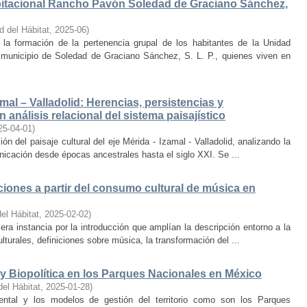
bitacional Rancho Pavón Soledad de Graciano Sánchez,
d del Hábitat
,
2025-06
)
la formación de la pertenencia grupal de los habitantes de la Unidad
municipio de Soledad de Graciano Sánchez, S. L. P., quienes viven en
amal – Valladolid: Herencias, persistencias y
 análisis relacional del sistema paisajístico
25-04-01
)
ón del paisaje cultural del eje Mérida - Izamal - Valladolid, analizando la
unicación desde épocas ancestrales hasta el siglo XXI. Se ...
iones a partir del consumo cultural de música en
el Hábitat
,
2025-02-02
)
era instancia por la introducción que amplían la descripción entorno a la
lturales, definiciones sobre música, la transformación del ...
y Biopolítica en los Parques Nacionales en México
del Hábitat
,
2025-01-28
)
ental y los modelos de gestión del territorio como son los Parques