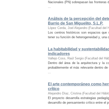
Nacionales (PN) sobrepasan las fronteras d
...
Análisis de la percepción del dete
Barrio de San Miguelito, S.L.P.
López Cerda, Joel Alejandro
(
Facultad del 
Los centros históricos son espacios que s
tener su función de heterogeneidad y, una de
La habitabilidad y sustentabilida
indicadores
Vallejo Coss, Raúl Sergio
(
Facultad del Háb
Dentro del área de la arquitectura y la c
probablemente el más relevante dentro de 
...
El arte contemporáneo como herr
crítico
Alejandro Díaz, Cristina
(
Facultad del Hábit
El proyecto desarrolla estrategias pedag
desarrollo de pensamiento crítico entre el 