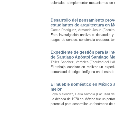
coloniales a implementar mecanismos de con
...
Desarrollo del pensamiento proye
estudiantes de arquitectura en M
Garcia Rodriguez, Armando Josue
(
Faculta
Esta investigación analiza el desarrollo 
rasgos de sentido, conciencia creadora, temp
Expediente de gestión para la int
de Santiago Apóstol Santiago Mex
Téllez Sánchez, Verónica
(
Facultad del Háb
El trabajo consiste en realizar un exped
comunidad de origen indígena en el estado 
El mueble doméstico en México a 
mejor
Loya Meléndez, Perla Antonia
(
Facultad del
La década de 1970 en México fue un períod
potencial para desarrollar un fenómeno de 