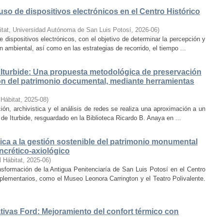
uso de dispositivos electrónicos en el Centro Histórico
itat, Universidad Autónoma de San Luis Potosí
,
2026-06
)
e dispositivos electrónicos, con el objetivo de determinar la percepción y
ambiental, así como en las estrategias de recorrido, el tiempo ...
Iturbide: Una propuesta metodológica de preservación
ción del patrimonio documental, mediante herramientas
 Hábitat
,
2025-08
)
ión, archivistica y el análisis de redes se realiza una aproximación a un
de Iturbide, resguardado en la Biblioteca Ricardo B. Anaya en ...
ca a la gestión sostenible del patrimonio monumental
ncrético-axiológico
l Hábitat
,
2025-06
)
nsformación de la Antigua Penitenciaría de San Luis Potosí en el Centro
lementarios, como el Museo Leonora Carrington y el Teatro Polivalente.
tivas Ford: Mejoramiento del confort térmico con