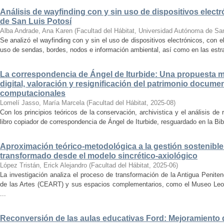
Análisis de wayfinding con y sin uso de dispositivos electr
de San Luis Potosí
Alba Andrade, Ana Karen
(
Facultad del Hábitat, Universidad Autónoma de Sa
Se analizó el wayfinding con y sin el uso de dispositivos electrónicos, con e
uso de sendas, bordes, nodos e información ambiental, así como en las estrat
La correspondencia de Ángel de Iturbide: Una propuesta 
digital, valoración y resignificación del patrimonio docume
computacionales
Lomelí Jasso, María Marcela
(
Facultad del Hábitat
,
2025-08
)
Con los principios teóricos de la conservación, archivistica y el análisis d
libro copiador de correspondencia de Ángel de Iturbide, resguardado en la Bib
Aproximación teórico-metodológica a la gestión sostenibl
transformado desde el modelo sincrético-axiológico
López Tristán, Erick Alejandro
(
Facultad del Hábitat
,
2025-06
)
La investigación analiza el proceso de transformación de la Antigua Penite
de las Artes (CEART) y sus espacios complementarios, como el Museo Leonor
...
Reconversión de las aulas educativas Ford: Mejoramiento d