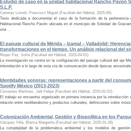
Estudio de caso en la unidad habitacional Rancho Pavón 
S.L.P.
Carreras Lomelí, Francisco Miguel
(
Facultad del Hábitat
,
2025-06
)
Tesis dedicada a documentar el caso de la formación de la pertenencia g
Habitacional Rancho Pavón ubicada en el municipio de Soledad de Gracian
una ...
El paisaje cultural de Mérida – Izamal – Valladolid: Herencia
transformaciones en el tiempo. Un análisis relacional del si
Riojas Paz, Sofía
(
Facultad del Hábitat
,
2025-04-01
)
La investigación se centra en la configuración del paisaje cultural del eje Mé
interrelación a lo largo de esta vía de comunicación desde épocas ancestrales
Identidades sonoras: representaciones a partir del consum
Spotify México (2013-2023)
Cervantes Martínez, Jalil Felipe
(
Facultad del Hábitat
,
2025-02-02
)
El trabajo se encuentra organizado en primera instancia por la introducción 
relación entre neoliberalismo y productos culturales, definiciones sobre música
Colonización Ambiental, Gestión y Biopolítica en los Parq
Vázquez Villa, Blanca Margarita
(
Facultad del Hábitat
,
2025-01-28
)
La complejidad de la problemática ambiental y los modelos de gestión 