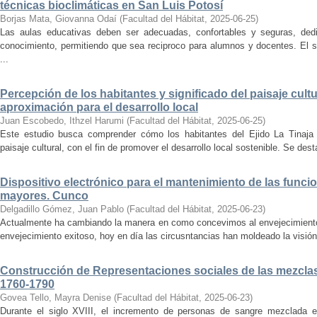
técnicas bioclimáticas en San Luis Potosí
Borjas Mata, Giovanna Odaí
(
Facultad del Hábitat
,
2025-06-25
)
Las aulas educativas deben ser adecuadas, confortables y seguras, dedic
conocimiento, permitiendo que sea reciproco para alumnos y docentes. El s
...
Percepción de los habitantes y significado del paisaje cultu
aproximación para el desarrollo local
Juan Escobedo, Ithzel Harumi
(
Facultad del Hábitat
,
2025-06-25
)
Este estudio busca comprender cómo los habitantes del Ejido La Tinaja p
paisaje cultural, con el fin de promover el desarrollo local sostenible. Se des
Dispositivo electrónico para el mantenimiento de las funci
mayores. Cunco
Delgadillo Gómez, Juan Pablo
(
Facultad del Hábitat
,
2025-06-23
)
Actualmente ha cambiando la manera en como concevimos al envejecimiento
envejecimiento exitoso, hoy en día las circusntancias han moldeado la visión
Construcción de Representaciones sociales de las mezclas
1760-1790
Govea Tello, Mayra Denise
(
Facultad del Hábitat
,
2025-06-23
)
Durante el siglo XVIII, el incremento de personas de sangre mezclada e