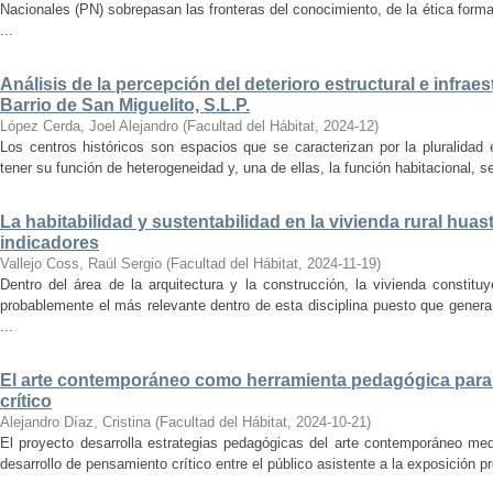
Nacionales (PN) sobrepasan las fronteras del conocimiento, de la ética forma
...
Análisis de la percepción del deterioro estructural e infrae
Barrio de San Miguelito, S.L.P.
López Cerda, Joel Alejandro
(
Facultad del Hábitat
,
2024-12
)
Los centros históricos son espacios que se caracterizan por la pluralidad
tener su función de heterogeneidad y, una de ellas, la función habitacional, se
La habitabilidad y sustentabilidad en la vivienda rural hua
indicadores
Vallejo Coss, Raúl Sergio
(
Facultad del Hábitat
,
2024-11-19
)
Dentro del área de la arquitectura y la construcción, la vivienda constit
probablemente el más relevante dentro de esta disciplina puesto que genera
...
El arte contemporáneo como herramienta pedagógica para 
crítico
Alejandro Díaz, Cristina
(
Facultad del Hábitat
,
2024-10-21
)
El proyecto desarrolla estrategias pedagógicas del arte contemporáneo med
desarrollo de pensamiento crítico entre el público asistente a la exposición p