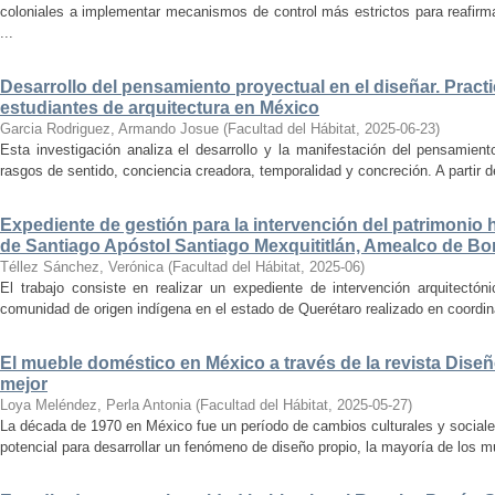
coloniales a implementar mecanismos de control más estrictos para reafirmar 
...
Desarrollo del pensamiento proyectual en el diseñar. Pract
estudiantes de arquitectura en México
Garcia Rodriguez, Armando Josue
(
Facultad del Hábitat
,
2025-06-23
)
Esta investigación analiza el desarrollo y la manifestación del pensamient
rasgos de sentido, conciencia creadora, temporalidad y concreción. A partir de 
Expediente de gestión para la intervención del patrimonio 
de Santiago Apóstol Santiago Mexquititlán, Amealco de Bon
Téllez Sánchez, Verónica
(
Facultad del Hábitat
,
2025-06
)
El trabajo consiste en realizar un expediente de intervención arquitectón
comunidad de origen indígena en el estado de Querétaro realizado en coordin
El mueble doméstico en México a través de la revista Diseñ
mejor
Loya Meléndez, Perla Antonia
(
Facultad del Hábitat
,
2025-05-27
)
La década de 1970 en México fue un período de cambios culturales y sociale
potencial para desarrollar un fenómeno de diseño propio, la mayoría de los m