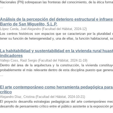
Nacionales (PN) sobrepasan las fronteras del conocimiento, de la ética forma
...
Análisis de la percepción del deterioro estructural e infrae
Barrio de San Miguelito, S.L.P.
López Cerda, Joel Alejandro
(
Facultad del Hábitat
,
2024-12
)
Los centros históricos son espacios que se caracterizan por la pluralidad
tener su función de heterogeneidad y, una de ellas, la función habitacional, se
La habitabilidad y sustentabilidad en la vivienda rural hua
indicadores
Vallejo Coss, Raúl Sergio
(
Facultad del Hábitat
,
2024-11-19
)
Dentro del área de la arquitectura y la construcción, la vivienda constit
probablemente el más relevante dentro de esta disciplina puesto que genera
...
El arte contemporáneo como herramienta pedagógica para 
crítico
Alejandro Díaz, Cristina
(
Facultad del Hábitat
,
2024-10-21
)
El proyecto desarrolla estrategias pedagógicas del arte contemporáneo med
desarrollo de pensamiento crítico entre el público asistente a la exposición p