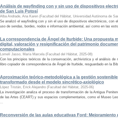
Análisis de wayfinding con y sin uso de dispositivos electr
de San Luis Potosí
Alba Andrade, Ana Karen
(
Facultad del Hábitat, Universidad Autónoma de Sa
Se analizó el wayfinding con y sin el uso de dispositivos electrónicos, con e
uso de sendas, bordes, nodos e información ambiental, así como en las estrat
La correspondencia de Ángel de Iturbide: Una propuesta 
digital, valoración y resignificación del patrimonio docume
computacionales
Lomelí Jasso, María Marcela
(
Facultad del Hábitat
,
2025-08
)
Con los principios teóricos de la conservación, archivistica y el análisis d
libro copiador de correspondencia de Ángel de Iturbide, resguardado en la Bib
Aproximación teórico-metodológica a la gestión sostenibl
transformado desde el modelo sincrético-axiológico
López Tristán, Erick Alejandro
(
Facultad del Hábitat
,
2025-06
)
La investigación analiza el proceso de transformación de la Antigua Penite
de las Artes (CEART) y sus espacios complementarios, como el Museo Leonor
...
Reconversión de las aulas educativas Ford: Mejoramiento d