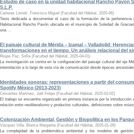
Estudio de caso en la unidad habitacional Rancho Pavón 
S.L.P.
Carreras Lomelí, Francisco Miguel
(
Facultad del Hábitat
,
2025-06
)
Tesis dedicada a documentar el caso de la formación de la pertenencia g
Habitacional Rancho Pavón ubicada en el municipio de Soledad de Gracian
una ...
El paisaje cultural de Mérida – Izamal – Valladolid: Herencia
transformaciones en el tiempo. Un análisis relacional del si
Riojas Paz, Sofía
(
Facultad del Hábitat
,
2025-04-01
)
La investigación se centra en la configuración del paisaje cultural del eje Mé
interrelación a lo largo de esta vía de comunicación desde épocas ancestrales
Identidades sonoras: representaciones a partir del consum
Spotify México (2013-2023)
Cervantes Martínez, Jalil Felipe
(
Facultad del Hábitat
,
2025-02-02
)
El trabajo se encuentra organizado en primera instancia por la introducción 
relación entre neoliberalismo y productos culturales, definiciones sobre música
Colonización Ambiental, Gestión y Biopolítica en los Parq
Vázquez Villa, Blanca Margarita
(
Facultad del Hábitat
,
2025-01-28
)
La complejidad de la problemática ambiental y los modelos de gestión 