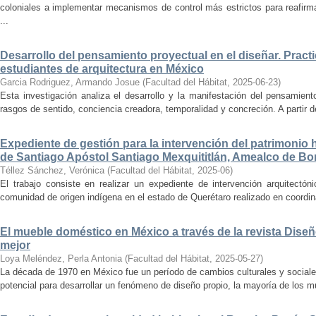
coloniales a implementar mecanismos de control más estrictos para reafirmar 
...
Desarrollo del pensamiento proyectual en el diseñar. Pract
estudiantes de arquitectura en México
Garcia Rodriguez, Armando Josue
(
Facultad del Hábitat
,
2025-06-23
)
Esta investigación analiza el desarrollo y la manifestación del pensamient
rasgos de sentido, conciencia creadora, temporalidad y concreción. A partir de 
Expediente de gestión para la intervención del patrimonio 
de Santiago Apóstol Santiago Mexquititlán, Amealco de Bon
Téllez Sánchez, Verónica
(
Facultad del Hábitat
,
2025-06
)
El trabajo consiste en realizar un expediente de intervención arquitectón
comunidad de origen indígena en el estado de Querétaro realizado en coordin
El mueble doméstico en México a través de la revista Diseñ
mejor
Loya Meléndez, Perla Antonia
(
Facultad del Hábitat
,
2025-05-27
)
La década de 1970 en México fue un período de cambios culturales y sociale
potencial para desarrollar un fenómeno de diseño propio, la mayoría de los m