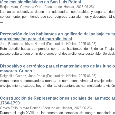
técnicas bioclimáticas en San Luis Potosí
Borjas Mata, Giovanna Odaí
(
Facultad del Hábitat
,
2025-06-25
)
Las aulas educativas deben ser adecuadas, confortables y seguras, dedic
conocimiento, permitiendo que sea reciproco para alumnos y docentes. El s
...
Percepción de los habitantes y significado del paisaje cultu
aproximación para el desarrollo local
Juan Escobedo, Ithzel Harumi
(
Facultad del Hábitat
,
2025-06-25
)
Este estudio busca comprender cómo los habitantes del Ejido La Tinaja p
paisaje cultural, con el fin de promover el desarrollo local sostenible. Se des
Dispositivo electrónico para el mantenimiento de las funci
mayores. Cunco
Delgadillo Gómez, Juan Pablo
(
Facultad del Hábitat
,
2025-06-23
)
Actualmente ha cambiando la manera en como concevimos al envejecimiento
envejecimiento exitoso, hoy en día las circusntancias han moldeado la visión
Construcción de Representaciones sociales de las mezclas
1760-1790
Govea Tello, Mayra Denise
(
Facultad del Hábitat
,
2025-06-23
)
Durante el siglo XVIII, el incremento de personas de sangre mezclada e