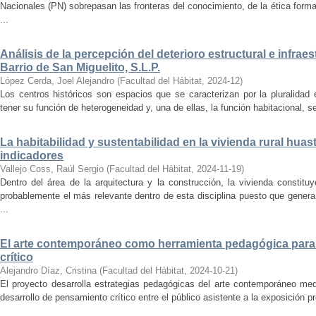
Nacionales (PN) sobrepasan las fronteras del conocimiento, de la ética forma
...
Análisis de la percepción del deterioro estructural e infrae
Barrio de San Miguelito, S.L.P.
López Cerda, Joel Alejandro
(
Facultad del Hábitat
,
2024-12
)
Los centros históricos son espacios que se caracterizan por la pluralidad
tener su función de heterogeneidad y, una de ellas, la función habitacional, se
La habitabilidad y sustentabilidad en la vivienda rural hua
indicadores
Vallejo Coss, Raúl Sergio
(
Facultad del Hábitat
,
2024-11-19
)
Dentro del área de la arquitectura y la construcción, la vivienda constit
probablemente el más relevante dentro de esta disciplina puesto que genera
...
El arte contemporáneo como herramienta pedagógica para 
crítico
Alejandro Díaz, Cristina
(
Facultad del Hábitat
,
2024-10-21
)
El proyecto desarrolla estrategias pedagógicas del arte contemporáneo med
desarrollo de pensamiento crítico entre el público asistente a la exposición p