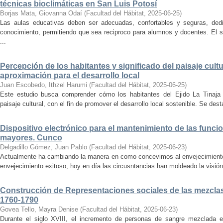
técnicas bioclimáticas en San Luis Potosí
Borjas Mata, Giovanna Odaí
(
Facultad del Hábitat
,
2025-06-25
)
Las aulas educativas deben ser adecuadas, confortables y seguras, dedic
conocimiento, permitiendo que sea reciproco para alumnos y docentes. El s
...
Percepción de los habitantes y significado del paisaje cultu
aproximación para el desarrollo local
Juan Escobedo, Ithzel Harumi
(
Facultad del Hábitat
,
2025-06-25
)
Este estudio busca comprender cómo los habitantes del Ejido La Tinaja p
paisaje cultural, con el fin de promover el desarrollo local sostenible. Se des
Dispositivo electrónico para el mantenimiento de las funci
mayores. Cunco
Delgadillo Gómez, Juan Pablo
(
Facultad del Hábitat
,
2025-06-23
)
Actualmente ha cambiando la manera en como concevimos al envejecimiento
envejecimiento exitoso, hoy en día las circusntancias han moldeado la visión
Construcción de Representaciones sociales de las mezclas
1760-1790
Govea Tello, Mayra Denise
(
Facultad del Hábitat
,
2025-06-23
)
Durante el siglo XVIII, el incremento de personas de sangre mezclada e