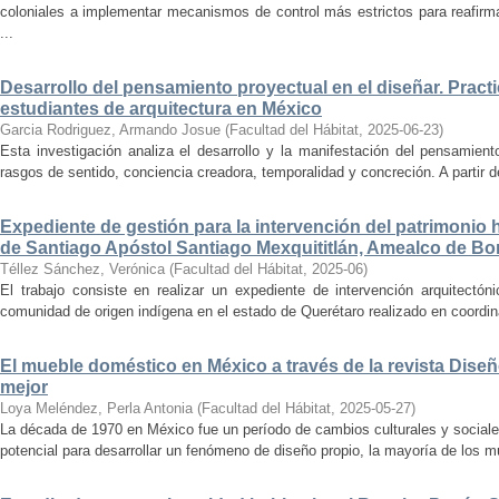
coloniales a implementar mecanismos de control más estrictos para reafirmar 
...
Desarrollo del pensamiento proyectual en el diseñar. Pract
estudiantes de arquitectura en México
Garcia Rodriguez, Armando Josue
(
Facultad del Hábitat
,
2025-06-23
)
Esta investigación analiza el desarrollo y la manifestación del pensamient
rasgos de sentido, conciencia creadora, temporalidad y concreción. A partir de 
Expediente de gestión para la intervención del patrimonio 
de Santiago Apóstol Santiago Mexquititlán, Amealco de Bon
Téllez Sánchez, Verónica
(
Facultad del Hábitat
,
2025-06
)
El trabajo consiste en realizar un expediente de intervención arquitectón
comunidad de origen indígena en el estado de Querétaro realizado en coordin
El mueble doméstico en México a través de la revista Diseñ
mejor
Loya Meléndez, Perla Antonia
(
Facultad del Hábitat
,
2025-05-27
)
La década de 1970 en México fue un período de cambios culturales y sociale
potencial para desarrollar un fenómeno de diseño propio, la mayoría de los m