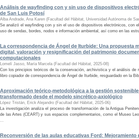
Análisis de wayfinding con y sin uso de dispositivos electr
de San Luis Potosí
Alba Andrade, Ana Karen
(
Facultad del Hábitat, Universidad Autónoma de Sa
Se analizó el wayfinding con y sin el uso de dispositivos electrónicos, con e
uso de sendas, bordes, nodos e información ambiental, así como en las estrat
La correspondencia de Ángel de Iturbide: Una propuesta 
digital, valoración y resignificación del patrimonio docume
computacionales
Lomelí Jasso, María Marcela
(
Facultad del Hábitat
,
2025-08
)
Con los principios teóricos de la conservación, archivistica y el análisis d
libro copiador de correspondencia de Ángel de Iturbide, resguardado en la Bib
Aproximación teórico-metodológica a la gestión sostenibl
transformado desde el modelo sincrético-axiológico
López Tristán, Erick Alejandro
(
Facultad del Hábitat
,
2025-06
)
La investigación analiza el proceso de transformación de la Antigua Penite
de las Artes (CEART) y sus espacios complementarios, como el Museo Leonor
...
Reconversión de las aulas educativas Ford: Mejoramiento d