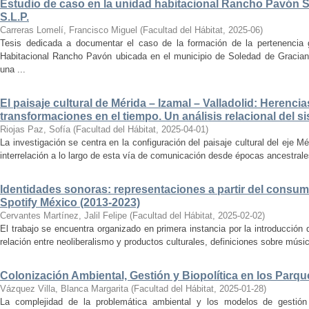
Estudio de caso en la unidad habitacional Rancho Pavón 
S.L.P.
Carreras Lomelí, Francisco Miguel
(
Facultad del Hábitat
,
2025-06
)
Tesis dedicada a documentar el caso de la formación de la pertenencia g
Habitacional Rancho Pavón ubicada en el municipio de Soledad de Gracian
una ...
El paisaje cultural de Mérida – Izamal – Valladolid: Herencia
transformaciones en el tiempo. Un análisis relacional del si
Riojas Paz, Sofía
(
Facultad del Hábitat
,
2025-04-01
)
La investigación se centra en la configuración del paisaje cultural del eje Mé
interrelación a lo largo de esta vía de comunicación desde épocas ancestrales
Identidades sonoras: representaciones a partir del consum
Spotify México (2013-2023)
Cervantes Martínez, Jalil Felipe
(
Facultad del Hábitat
,
2025-02-02
)
El trabajo se encuentra organizado en primera instancia por la introducción 
relación entre neoliberalismo y productos culturales, definiciones sobre música
Colonización Ambiental, Gestión y Biopolítica en los Parq
Vázquez Villa, Blanca Margarita
(
Facultad del Hábitat
,
2025-01-28
)
La complejidad de la problemática ambiental y los modelos de gestión 