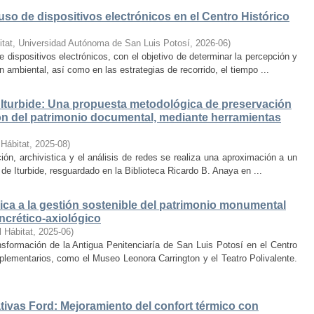
uso de dispositivos electrónicos en el Centro Histórico
itat, Universidad Autónoma de San Luis Potosí
,
2026-06
)
e dispositivos electrónicos, con el objetivo de determinar la percepción y
ambiental, así como en las estrategias de recorrido, el tiempo ...
Iturbide: Una propuesta metodológica de preservación
ción del patrimonio documental, mediante herramientas
 Hábitat
,
2025-08
)
ión, archivistica y el análisis de redes se realiza una aproximación a un
de Iturbide, resguardado en la Biblioteca Ricardo B. Anaya en ...
ca a la gestión sostenible del patrimonio monumental
ncrético-axiológico
l Hábitat
,
2025-06
)
nsformación de la Antigua Penitenciaría de San Luis Potosí en el Centro
lementarios, como el Museo Leonora Carrington y el Teatro Polivalente.
tivas Ford: Mejoramiento del confort térmico con