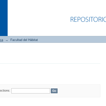
ica
→
Facultad del Hábitat
lections: