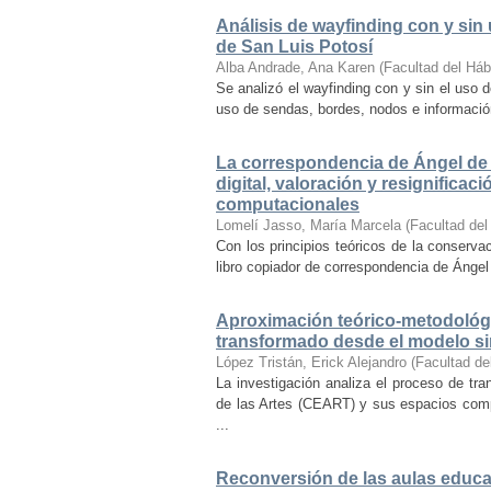
Análisis de wayfinding con y sin 
de San Luis Potosí
Alba Andrade, Ana Karen
(
Facultad del Háb
Se analizó el wayfinding con y sin el uso d
uso de sendas, bordes, nodos e información 
La correspondencia de Ángel de 
digital, valoración y resignifica
computacionales
Lomelí Jasso, María Marcela
(
Facultad del
Con los principios teóricos de la conservac
libro copiador de correspondencia de Ángel 
Aproximación teórico-metodológi
transformado desde el modelo si
López Tristán, Erick Alejandro
(
Facultad de
La investigación analiza el proceso de tra
de las Artes (CEART) y sus espacios comp
...
Reconversión de las aulas educa