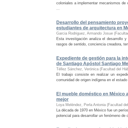
coloniales a implementar mecanismos de con
...
Desarrollo del pensamiento proye
estudiantes de arquitectura en M
Garcia Rodriguez, Armando Josue
(
Faculta
Esta investigación analiza el desarrollo 
rasgos de sentido, conciencia creadora, temp
Expediente de gestión para la int
de Santiago Apóstol Santiago Mex
Téllez Sánchez, Verónica
(
Facultad del Háb
El trabajo consiste en realizar un exped
comunidad de origen indígena en el estado 
El mueble doméstico en México a 
mejor
Loya Meléndez, Perla Antonia
(
Facultad del
La década de 1970 en México fue un períod
potencial para desarrollar un fenómeno de 