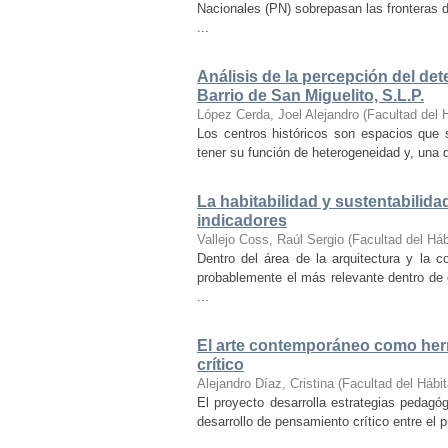
Nacionales (PN) sobrepasan las fronteras d
...
Análisis de la percepción del dete
Barrio de San Miguelito, S.L.P.
López Cerda, Joel Alejandro
(
Facultad del 
Los centros históricos son espacios que s
tener su función de heterogeneidad y, una de
La habitabilidad y sustentabilida
indicadores
Vallejo Coss, Raúl Sergio
(
Facultad del Háb
Dentro del área de la arquitectura y la c
probablemente el más relevante dentro de 
...
El arte contemporáneo como herr
crítico
Alejandro Díaz, Cristina
(
Facultad del Hábit
El proyecto desarrolla estrategias pedag
desarrollo de pensamiento crítico entre el 