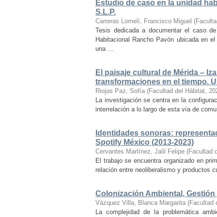
Estudio de caso en la unidad ha
S.L.P.
Carreras Lomelí, Francisco Miguel
(
Faculta
Tesis dedicada a documentar el caso de 
Habitacional Rancho Pavón ubicada en el 
una ...
El paisaje cultural de Mérida – Iz
transformaciones en el tiempo. Un
Riojas Paz, Sofía
(
Facultad del Hábitat
,
20
La investigación se centra en la configuraci
interrelación a lo largo de esta vía de com
Identidades sonoras: representac
Spotify México (2013-2023)
Cervantes Martínez, Jalil Felipe
(
Facultad d
El trabajo se encuentra organizado en prim
relación entre neoliberalismo y productos cu
Colonización Ambiental, Gestión 
Vázquez Villa, Blanca Margarita
(
Facultad 
La complejidad de la problemática ambi