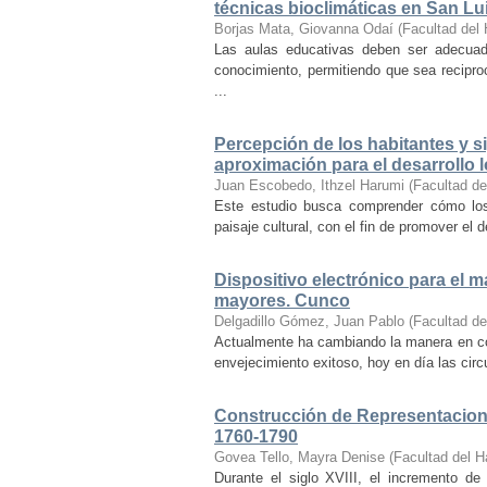
técnicas bioclimáticas en San Lu
Borjas Mata, Giovanna Odaí
(
Facultad del 
Las aulas educativas deben ser adecuada
conocimiento, permitiendo que sea recipr
...
Percepción de los habitantes y sig
aproximación para el desarrollo l
Juan Escobedo, Ithzel Harumi
(
Facultad de
Este estudio busca comprender cómo los 
paisaje cultural, con el fin de promover el 
Dispositivo electrónico para el 
mayores. Cunco
Delgadillo Gómez, Juan Pablo
(
Facultad de
Actualmente ha cambiando la manera en co
envejecimiento exitoso, hoy en día las cir
Construcción de Representacione
1760-1790
Govea Tello, Mayra Denise
(
Facultad del H
Durante el siglo XVIII, el incremento d