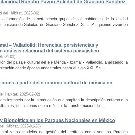
bitacional Rancho Pavón Soledad de Graciano Sánchez,
d del Hábitat
,
2025-06
)
la formación de la pertenencia grupal de los habitantes de la Unidad
municipio de Soledad de Graciano Sánchez, S. L. P., quienes viven en
amal – Valladolid: Herencias, persistencias y
 análisis relacional del sistema paisajístico
25-04-01
)
ón del paisaje cultural del eje Mérida - Izamal - Valladolid, analizando la
unicación desde épocas ancestrales hasta el siglo XXI. Se ...
iones a partir del consumo cultural de música en
el Hábitat
,
2025-02-02
)
era instancia por la introducción que amplían la descripción entorno a la
lturales, definiciones sobre música, la transformación del ...
y Biopolítica en los Parques Nacionales en México
del Hábitat
,
2025-01-28
)
ental y los modelos de gestión del territorio como son los Parques