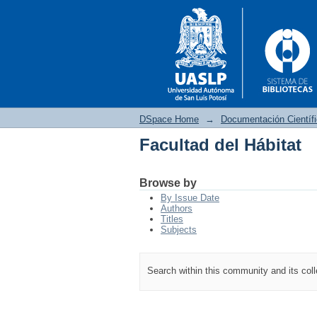
DSpace Home
→
Documentación Científ
Facultad del Hábitat
Facultad del Hábitat
Browse by
By Issue Date
Authors
Titles
Subjects
Search within this community and its col