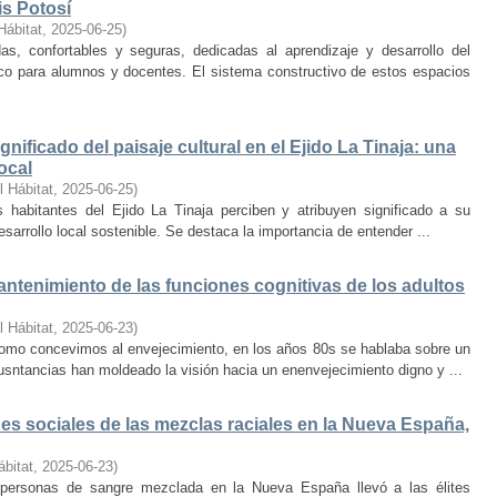
is Potosí
Hábitat
,
2025-06-25
)
s, confortables y seguras, dedicadas al aprendizaje y desarrollo del
oco para alumnos y docentes. El sistema constructivo de estos espacios
nificado del paisaje cultural en el Ejido La Tinaja: una
ocal
l Hábitat
,
2025-06-25
)
habitantes del Ejido La Tinaja perciben y atribuyen significado a su
desarrollo local sostenible. Se destaca la importancia de entender ...
mantenimiento de las funciones cognitivas de los adultos
l Hábitat
,
2025-06-23
)
mo concevimos al envejecimiento, en los años 80s se hablaba sobre un
cusntancias han moldeado la visión hacia un enenvejecimiento digno y ...
s sociales de las mezclas raciales en la Nueva España,
ábitat
,
2025-06-23
)
e personas de sangre mezclada en la Nueva España llevó a las élites