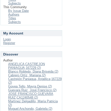
Subjects
This Community
By Issue Date
Authors
Titles
Subjects
My Account
Login
Register
Discover
Author
ANGELICA CASTREJON
PANIAGUA;167229 (2)
Blanco Robledo, Diana Briseida (2)
Cabrero Ortíz, Mariana (2)
Castrejón Paniagua, Angélica;167229
(2)
Govea Tello, Mayra Denise (2)
Guevara Ruiz, José Francisco (2)
JOSE FRANCISCO GUEVARA
RUIZ;CA1240548 (2)
Martínez Delgadillo, María Patricia
(2)
Moguel Anchondo, Gabriela (2)