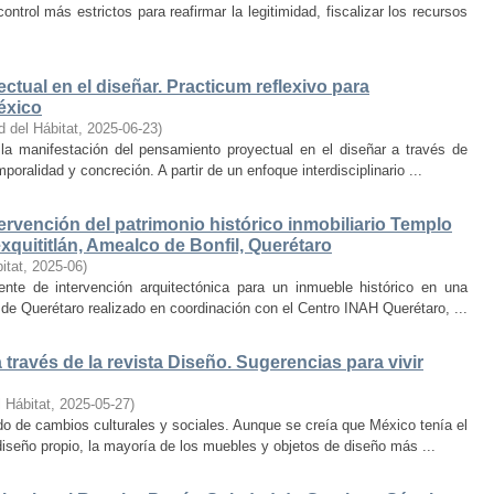
trol más estrictos para reafirmar la legitimidad, fiscalizar los recursos
ctual en el diseñar. Practicum reflexivo para
éxico
d del Hábitat
,
2025-06-23
)
y la manifestación del pensamiento proyectual en el diseñar a través de
oralidad y concreción. A partir de un enfoque interdisciplinario ...
ervención del patrimonio histórico inmobiliario Templo
quititlán, Amealco de Bonfil, Querétaro
itat
,
2025-06
)
iente de intervención arquitectónica para un inmueble histórico en una
de Querétaro realizado en coordinación con el Centro INAH Querétaro, ...
través de la revista Diseño. Sugerencias para vivir
 Hábitat
,
2025-05-27
)
o de cambios culturales y sociales. Aunque se creía que México tenía el
diseño propio, la mayoría de los muebles y objetos de diseño más ...