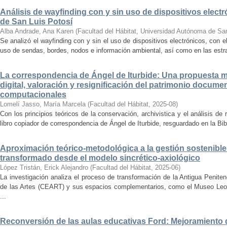
Análisis de wayfinding con y sin uso de dispositivos electr
de San Luis Potosí
Alba Andrade, Ana Karen
(
Facultad del Hábitat, Universidad Autónoma de Sa
Se analizó el wayfinding con y sin el uso de dispositivos electrónicos, con e
uso de sendas, bordes, nodos e información ambiental, así como en las estrat
La correspondencia de Ángel de Iturbide: Una propuesta 
digital, valoración y resignificación del patrimonio docume
computacionales
Lomelí Jasso, María Marcela
(
Facultad del Hábitat
,
2025-08
)
Con los principios teóricos de la conservación, archivistica y el análisis d
libro copiador de correspondencia de Ángel de Iturbide, resguardado en la Bib
Aproximación teórico-metodológica a la gestión sostenibl
transformado desde el modelo sincrético-axiológico
López Tristán, Erick Alejandro
(
Facultad del Hábitat
,
2025-06
)
La investigación analiza el proceso de transformación de la Antigua Penite
de las Artes (CEART) y sus espacios complementarios, como el Museo Leonor
...
Reconversión de las aulas educativas Ford: Mejoramiento d