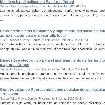
técnicas bioclimáticas en San Luis Potosí
Borjas Mata, Giovanna Odaí
(
Facultad del Hábitat
,
2025-06-25
)
Las aulas educativas deben ser adecuadas, confortables y seguras, dedic
conocimiento, permitiendo que sea reciproco para alumnos y docentes. El s
...
Percepción de los habitantes y significado del paisaje cultu
aproximación para el desarrollo local
Juan Escobedo, Ithzel Harumi
(
Facultad del Hábitat
,
2025-06-25
)
Este estudio busca comprender cómo los habitantes del Ejido La Tinaja p
paisaje cultural, con el fin de promover el desarrollo local sostenible. Se des
Dispositivo electrónico para el mantenimiento de las funci
mayores. Cunco
Delgadillo Gómez, Juan Pablo
(
Facultad del Hábitat
,
2025-06-23
)
Actualmente ha cambiando la manera en como concevimos al envejecimiento
envejecimiento exitoso, hoy en día las circusntancias han moldeado la visión
Construcción de Representaciones sociales de las mezclas
1760-1790
Govea Tello, Mayra Denise
(
Facultad del Hábitat
,
2025-06-23
)
Durante el siglo XVIII, el incremento de personas de sangre mezclada e