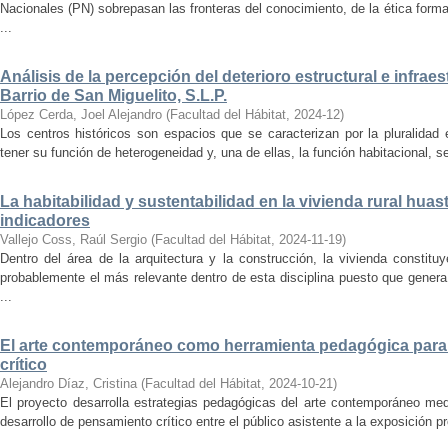
Nacionales (PN) sobrepasan las fronteras del conocimiento, de la ética forma
...
Análisis de la percepción del deterioro estructural e infrae
Barrio de San Miguelito, S.L.P.
López Cerda, Joel Alejandro
(
Facultad del Hábitat
,
2024-12
)
Los centros históricos son espacios que se caracterizan por la pluralidad
tener su función de heterogeneidad y, una de ellas, la función habitacional, se
La habitabilidad y sustentabilidad en la vivienda rural hua
indicadores
Vallejo Coss, Raúl Sergio
(
Facultad del Hábitat
,
2024-11-19
)
Dentro del área de la arquitectura y la construcción, la vivienda constit
probablemente el más relevante dentro de esta disciplina puesto que genera
...
El arte contemporáneo como herramienta pedagógica para 
crítico
Alejandro Díaz, Cristina
(
Facultad del Hábitat
,
2024-10-21
)
El proyecto desarrolla estrategias pedagógicas del arte contemporáneo med
desarrollo de pensamiento crítico entre el público asistente a la exposición p