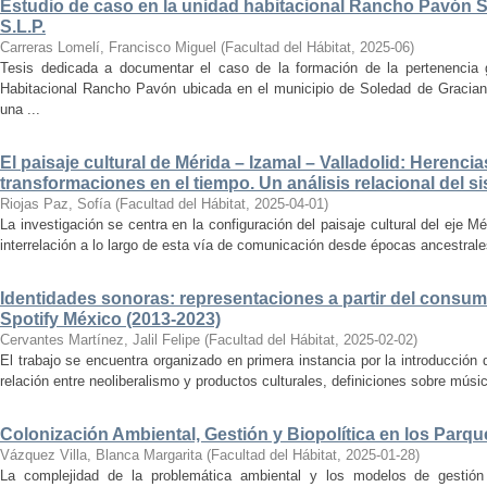
Estudio de caso en la unidad habitacional Rancho Pavón 
S.L.P.
Carreras Lomelí, Francisco Miguel
(
Facultad del Hábitat
,
2025-06
)
Tesis dedicada a documentar el caso de la formación de la pertenencia g
Habitacional Rancho Pavón ubicada en el municipio de Soledad de Gracian
una ...
El paisaje cultural de Mérida – Izamal – Valladolid: Herencia
transformaciones en el tiempo. Un análisis relacional del si
Riojas Paz, Sofía
(
Facultad del Hábitat
,
2025-04-01
)
La investigación se centra en la configuración del paisaje cultural del eje Mé
interrelación a lo largo de esta vía de comunicación desde épocas ancestrales
Identidades sonoras: representaciones a partir del consum
Spotify México (2013-2023)
Cervantes Martínez, Jalil Felipe
(
Facultad del Hábitat
,
2025-02-02
)
El trabajo se encuentra organizado en primera instancia por la introducción 
relación entre neoliberalismo y productos culturales, definiciones sobre música
Colonización Ambiental, Gestión y Biopolítica en los Parq
Vázquez Villa, Blanca Margarita
(
Facultad del Hábitat
,
2025-01-28
)
La complejidad de la problemática ambiental y los modelos de gestión 