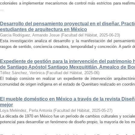
coloniales a implementar mecanismos de control más estrictos para reafirmar 
...
Desarrollo del pensamiento proyectual en el diseñar. Pract
estudiantes de arquitectura en México
Garcia Rodriguez, Armando Josue
(
Facultad del Hábitat
,
2025-06-23
)
Esta investigación analiza el desarrollo y la manifestación del pensamient
rasgos de sentido, conciencia creadora, temporalidad y concreción. A partir de 
Expediente de gestión para la intervención del patrimonio 
de Santiago Apóstol Santiago Mexquititlán, Amealco de Bon
Téllez Sánchez, Verónica
(
Facultad del Hábitat
,
2025-06
)
El trabajo consiste en realizar un expediente de intervención arquitectón
comunidad de origen indígena en el estado de Querétaro realizado en coordin
El mueble doméstico en México a través de la revista Diseñ
mejor
Loya Meléndez, Perla Antonia
(
Facultad del Hábitat
,
2025-05-27
)
La década de 1970 en México fue un período de cambios culturales y sociale
potencial para desarrollar un fenómeno de diseño propio, la mayoría de los m