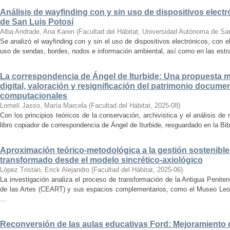
Análisis de wayfinding con y sin uso de dispositivos electr
de San Luis Potosí
Alba Andrade, Ana Karen
(
Facultad del Hábitat, Universidad Autónoma de Sa
Se analizó el wayfinding con y sin el uso de dispositivos electrónicos, con e
uso de sendas, bordes, nodos e información ambiental, así como en las estrat
La correspondencia de Ángel de Iturbide: Una propuesta 
digital, valoración y resignificación del patrimonio docume
computacionales
Lomelí Jasso, María Marcela
(
Facultad del Hábitat
,
2025-08
)
Con los principios teóricos de la conservación, archivistica y el análisis d
libro copiador de correspondencia de Ángel de Iturbide, resguardado en la Bib
Aproximación teórico-metodológica a la gestión sostenibl
transformado desde el modelo sincrético-axiológico
López Tristán, Erick Alejandro
(
Facultad del Hábitat
,
2025-06
)
La investigación analiza el proceso de transformación de la Antigua Penite
de las Artes (CEART) y sus espacios complementarios, como el Museo Leonor
...
Reconversión de las aulas educativas Ford: Mejoramiento d