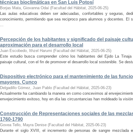
técnicas bioclimáticas en San Luis Potosí
Borjas Mata, Giovanna Odaí
(
Facultad del Hábitat
,
2025-06-25
)
Las aulas educativas deben ser adecuadas, confortables y seguras, dedic
conocimiento, permitiendo que sea reciproco para alumnos y docentes. El s
...
Percepción de los habitantes y significado del paisaje cultu
aproximación para el desarrollo local
Juan Escobedo, Ithzel Harumi
(
Facultad del Hábitat
,
2025-06-25
)
Este estudio busca comprender cómo los habitantes del Ejido La Tinaja p
paisaje cultural, con el fin de promover el desarrollo local sostenible. Se des
Dispositivo electrónico para el mantenimiento de las funci
mayores. Cunco
Delgadillo Gómez, Juan Pablo
(
Facultad del Hábitat
,
2025-06-23
)
Actualmente ha cambiando la manera en como concevimos al envejecimiento
envejecimiento exitoso, hoy en día las circusntancias han moldeado la visión
Construcción de Representaciones sociales de las mezclas
1760-1790
Govea Tello, Mayra Denise
(
Facultad del Hábitat
,
2025-06-23
)
Durante el siglo XVIII, el incremento de personas de sangre mezclada e