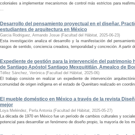
coloniales a implementar mecanismos de control más estrictos para reafirmar 
...
Desarrollo del pensamiento proyectual en el diseñar. Pract
estudiantes de arquitectura en México
Garcia Rodriguez, Armando Josue
(
Facultad del Hábitat
,
2025-06-23
)
Esta investigación analiza el desarrollo y la manifestación del pensamient
rasgos de sentido, conciencia creadora, temporalidad y concreción. A partir de 
Expediente de gestión para la intervención del patrimonio 
de Santiago Apóstol Santiago Mexquititlán, Amealco de Bon
Téllez Sánchez, Verónica
(
Facultad del Hábitat
,
2025-06
)
El trabajo consiste en realizar un expediente de intervención arquitectón
comunidad de origen indígena en el estado de Querétaro realizado en coordin
El mueble doméstico en México a través de la revista Diseñ
mejor
Loya Meléndez, Perla Antonia
(
Facultad del Hábitat
,
2025-05-27
)
La década de 1970 en México fue un período de cambios culturales y sociale
potencial para desarrollar un fenómeno de diseño propio, la mayoría de los m