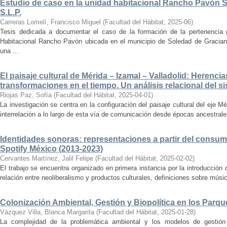
Estudio de caso en la unidad habitacional Rancho Pavón 
S.L.P.
Carreras Lomelí, Francisco Miguel
(
Facultad del Hábitat
,
2025-06
)
Tesis dedicada a documentar el caso de la formación de la pertenencia g
Habitacional Rancho Pavón ubicada en el municipio de Soledad de Gracian
una ...
El paisaje cultural de Mérida – Izamal – Valladolid: Herencia
transformaciones en el tiempo. Un análisis relacional del si
Riojas Paz, Sofía
(
Facultad del Hábitat
,
2025-04-01
)
La investigación se centra en la configuración del paisaje cultural del eje Mé
interrelación a lo largo de esta vía de comunicación desde épocas ancestrales
Identidades sonoras: representaciones a partir del consum
Spotify México (2013-2023)
Cervantes Martínez, Jalil Felipe
(
Facultad del Hábitat
,
2025-02-02
)
El trabajo se encuentra organizado en primera instancia por la introducción 
relación entre neoliberalismo y productos culturales, definiciones sobre música
Colonización Ambiental, Gestión y Biopolítica en los Parq
Vázquez Villa, Blanca Margarita
(
Facultad del Hábitat
,
2025-01-28
)
La complejidad de la problemática ambiental y los modelos de gestión 