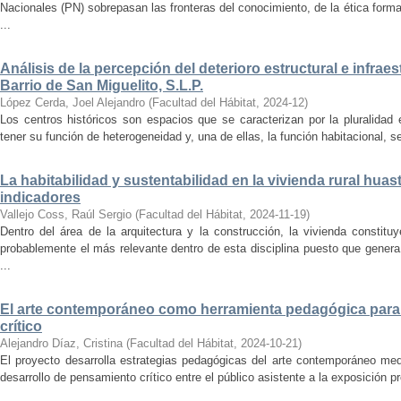
Nacionales (PN) sobrepasan las fronteras del conocimiento, de la ética forma
...
Análisis de la percepción del deterioro estructural e infrae
Barrio de San Miguelito, S.L.P.
López Cerda, Joel Alejandro
(
Facultad del Hábitat
,
2024-12
)
Los centros históricos son espacios que se caracterizan por la pluralidad
tener su función de heterogeneidad y, una de ellas, la función habitacional, se
La habitabilidad y sustentabilidad en la vivienda rural hua
indicadores
Vallejo Coss, Raúl Sergio
(
Facultad del Hábitat
,
2024-11-19
)
Dentro del área de la arquitectura y la construcción, la vivienda constit
probablemente el más relevante dentro de esta disciplina puesto que genera
...
El arte contemporáneo como herramienta pedagógica para 
crítico
Alejandro Díaz, Cristina
(
Facultad del Hábitat
,
2024-10-21
)
El proyecto desarrolla estrategias pedagógicas del arte contemporáneo med
desarrollo de pensamiento crítico entre el público asistente a la exposición p