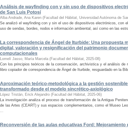
Análisis de wayfinding con y sin uso de dispositivos electr
de San Luis Potosí
Alba Andrade, Ana Karen
(
Facultad del Hábitat, Universidad Autónoma de Sa
Se analizó el wayfinding con y sin el uso de dispositivos electrónicos, con e
uso de sendas, bordes, nodos e información ambiental, así como en las estrat
La correspondencia de Ángel de Iturbide: Una propuesta 
digital, valoración y resignificación del patrimonio docume
computacionales
Lomelí Jasso, María Marcela
(
Facultad del Hábitat
,
2025-08
)
Con los principios teóricos de la conservación, archivistica y el análisis d
libro copiador de correspondencia de Ángel de Iturbide, resguardado en la Bib
Aproximación teórico-metodológica a la gestión sostenibl
transformado desde el modelo sincrético-axiológico
López Tristán, Erick Alejandro
(
Facultad del Hábitat
,
2025-06
)
La investigación analiza el proceso de transformación de la Antigua Penite
de las Artes (CEART) y sus espacios complementarios, como el Museo Leonor
...
Reconversión de las aulas educativas Ford: Mejoramiento d