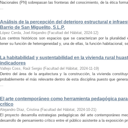
Nacionales (PN) sobrepasan las fronteras del conocimiento, de la ética forma
...
Análisis de la percepción del deterioro estructural e infrae
Barrio de San Miguelito, S.L.P.
López Cerda, Joel Alejandro
(
Facultad del Hábitat
,
2024-12
)
Los centros históricos son espacios que se caracterizan por la pluralidad
tener su función de heterogeneidad y, una de ellas, la función habitacional, se
La habitabilidad y sustentabilidad en la vivienda rural hua
indicadores
Vallejo Coss, Raúl Sergio
(
Facultad del Hábitat
,
2024-11-19
)
Dentro del área de la arquitectura y la construcción, la vivienda constit
probablemente el más relevante dentro de esta disciplina puesto que genera
...
El arte contemporáneo como herramienta pedagógica para 
crítico
Alejandro Díaz, Cristina
(
Facultad del Hábitat
,
2024-10-21
)
El proyecto desarrolla estrategias pedagógicas del arte contemporáneo med
desarrollo de pensamiento crítico entre el público asistente a la exposición p