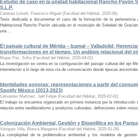
Estudio de caso en la unidad habitacional Rancho Pavón 
S.L.P.
Carreras Lomelí, Francisco Miguel
(
Facultad del Hábitat
,
2025-06
)
Tesis dedicada a documentar el caso de la formación de la pertenencia g
Habitacional Rancho Pavón ubicada en el municipio de Soledad de Gracian
una ...
El paisaje cultural de Mérida – Izamal – Valladolid: Herencia
transformaciones en el tiempo. Un análisis relacional del si
Riojas Paz, Sofía
(
Facultad del Hábitat
,
2025-04-01
)
La investigación se centra en la configuración del paisaje cultural del eje Mé
interrelación a lo largo de esta vía de comunicación desde épocas ancestrales
Identidades sonoras: representaciones a partir del consum
Spotify México (2013-2023)
Cervantes Martínez, Jalil Felipe
(
Facultad del Hábitat
,
2025-02-02
)
El trabajo se encuentra organizado en primera instancia por la introducción 
relación entre neoliberalismo y productos culturales, definiciones sobre música
Colonización Ambiental, Gestión y Biopolítica en los Parq
Vázquez Villa, Blanca Margarita
(
Facultad del Hábitat
,
2025-01-28
)
La complejidad de la problemática ambiental y los modelos de gestión 