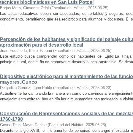
técnicas bioclimáticas en San Luis Potosí
Borjas Mata, Giovanna Odaí
(
Facultad del Hábitat
,
2025-06-25
)
Las aulas educativas deben ser adecuadas, confortables y seguras, dedic
conocimiento, permitiendo que sea reciproco para alumnos y docentes. El s
...
Percepción de los habitantes y significado del paisaje cultu
aproximación para el desarrollo local
Juan Escobedo, Ithzel Harumi
(
Facultad del Hábitat
,
2025-06-25
)
Este estudio busca comprender cómo los habitantes del Ejido La Tinaja p
paisaje cultural, con el fin de promover el desarrollo local sostenible. Se des
Dispositivo electrónico para el mantenimiento de las funci
mayores. Cunco
Delgadillo Gómez, Juan Pablo
(
Facultad del Hábitat
,
2025-06-23
)
Actualmente ha cambiando la manera en como concevimos al envejecimiento
envejecimiento exitoso, hoy en día las circusntancias han moldeado la visión
Construcción de Representaciones sociales de las mezclas
1760-1790
Govea Tello, Mayra Denise
(
Facultad del Hábitat
,
2025-06-23
)
Durante el siglo XVIII, el incremento de personas de sangre mezclada e