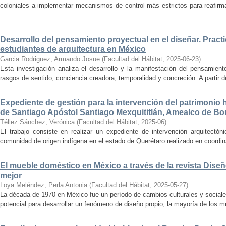
coloniales a implementar mecanismos de control más estrictos para reafirmar 
...
Desarrollo del pensamiento proyectual en el diseñar. Pract
estudiantes de arquitectura en México
Garcia Rodriguez, Armando Josue
(
Facultad del Hábitat
,
2025-06-23
)
Esta investigación analiza el desarrollo y la manifestación del pensamient
rasgos de sentido, conciencia creadora, temporalidad y concreción. A partir de 
Expediente de gestión para la intervención del patrimonio 
de Santiago Apóstol Santiago Mexquititlán, Amealco de Bon
Téllez Sánchez, Verónica
(
Facultad del Hábitat
,
2025-06
)
El trabajo consiste en realizar un expediente de intervención arquitectón
comunidad de origen indígena en el estado de Querétaro realizado en coordin
El mueble doméstico en México a través de la revista Diseñ
mejor
Loya Meléndez, Perla Antonia
(
Facultad del Hábitat
,
2025-05-27
)
La década de 1970 en México fue un período de cambios culturales y sociale
potencial para desarrollar un fenómeno de diseño propio, la mayoría de los m