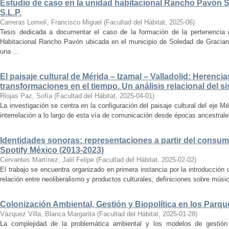
Estudio de caso en la unidad habitacional Rancho Pavón 
S.L.P.
Carreras Lomelí, Francisco Miguel
(
Facultad del Hábitat
,
2025-06
)
Tesis dedicada a documentar el caso de la formación de la pertenencia g
Habitacional Rancho Pavón ubicada en el municipio de Soledad de Gracian
una ...
El paisaje cultural de Mérida – Izamal – Valladolid: Herencia
transformaciones en el tiempo. Un análisis relacional del si
Riojas Paz, Sofía
(
Facultad del Hábitat
,
2025-04-01
)
La investigación se centra en la configuración del paisaje cultural del eje Mé
interrelación a lo largo de esta vía de comunicación desde épocas ancestrales
Identidades sonoras: representaciones a partir del consum
Spotify México (2013-2023)
Cervantes Martínez, Jalil Felipe
(
Facultad del Hábitat
,
2025-02-02
)
El trabajo se encuentra organizado en primera instancia por la introducción 
relación entre neoliberalismo y productos culturales, definiciones sobre música
Colonización Ambiental, Gestión y Biopolítica en los Parq
Vázquez Villa, Blanca Margarita
(
Facultad del Hábitat
,
2025-01-28
)
La complejidad de la problemática ambiental y los modelos de gestión 