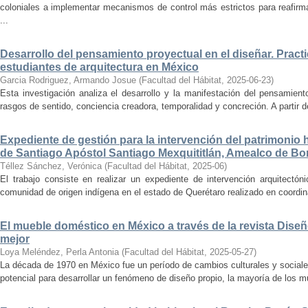
coloniales a implementar mecanismos de control más estrictos para reafirmar 
...
Desarrollo del pensamiento proyectual en el diseñar. Pract
estudiantes de arquitectura en México
Garcia Rodriguez, Armando Josue
(
Facultad del Hábitat
,
2025-06-23
)
Esta investigación analiza el desarrollo y la manifestación del pensamient
rasgos de sentido, conciencia creadora, temporalidad y concreción. A partir de 
Expediente de gestión para la intervención del patrimonio 
de Santiago Apóstol Santiago Mexquititlán, Amealco de Bon
Téllez Sánchez, Verónica
(
Facultad del Hábitat
,
2025-06
)
El trabajo consiste en realizar un expediente de intervención arquitectón
comunidad de origen indígena en el estado de Querétaro realizado en coordin
El mueble doméstico en México a través de la revista Diseñ
mejor
Loya Meléndez, Perla Antonia
(
Facultad del Hábitat
,
2025-05-27
)
La década de 1970 en México fue un período de cambios culturales y sociale
potencial para desarrollar un fenómeno de diseño propio, la mayoría de los m