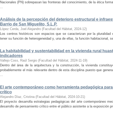
Nacionales (PN) sobrepasan las fronteras del conocimiento, de la ética forma
...
Análisis de la percepción del deterioro estructural e infrae
Barrio de San Miguelito, S.L.P.
López Cerda, Joel Alejandro
(
Facultad del Hábitat
,
2024-12
)
Los centros históricos son espacios que se caracterizan por la pluralidad
tener su función de heterogeneidad y, una de ellas, la función habitacional, se
La habitabilidad y sustentabilidad en la vivienda rural hua
indicadores
Vallejo Coss, Raúl Sergio
(
Facultad del Hábitat
,
2024-11-19
)
Dentro del área de la arquitectura y la construcción, la vivienda constit
probablemente el más relevante dentro de esta disciplina puesto que genera
...
El arte contemporáneo como herramienta pedagógica para 
crítico
Alejandro Díaz, Cristina
(
Facultad del Hábitat
,
2024-10-21
)
El proyecto desarrolla estrategias pedagógicas del arte contemporáneo med
desarrollo de pensamiento crítico entre el público asistente a la exposición p