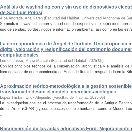
Análisis de wayfinding con y sin uso de dispositivos electr
de San Luis Potosí
Alba Andrade, Ana Karen
(
Facultad del Hábitat, Universidad Autónoma de Sa
Se analizó el wayfinding con y sin el uso de dispositivos electrónicos, con e
uso de sendas, bordes, nodos e información ambiental, así como en las estrat
La correspondencia de Ángel de Iturbide: Una propuesta 
digital, valoración y resignificación del patrimonio docume
computacionales
Lomelí Jasso, María Marcela
(
Facultad del Hábitat
,
2025-08
)
Con los principios teóricos de la conservación, archivistica y el análisis d
libro copiador de correspondencia de Ángel de Iturbide, resguardado en la Bib
Aproximación teórico-metodológica a la gestión sostenibl
transformado desde el modelo sincrético-axiológico
López Tristán, Erick Alejandro
(
Facultad del Hábitat
,
2025-06
)
La investigación analiza el proceso de transformación de la Antigua Penite
de las Artes (CEART) y sus espacios complementarios, como el Museo Leonor
...
Reconversión de las aulas educativas Ford: Mejoramiento d