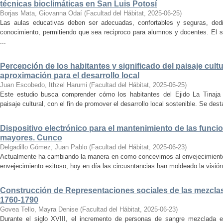
técnicas bioclimáticas en San Luis Potosí
Borjas Mata, Giovanna Odaí
(
Facultad del Hábitat
,
2025-06-25
)
Las aulas educativas deben ser adecuadas, confortables y seguras, dedic
conocimiento, permitiendo que sea reciproco para alumnos y docentes. El s
...
Percepción de los habitantes y significado del paisaje cultu
aproximación para el desarrollo local
Juan Escobedo, Ithzel Harumi
(
Facultad del Hábitat
,
2025-06-25
)
Este estudio busca comprender cómo los habitantes del Ejido La Tinaja p
paisaje cultural, con el fin de promover el desarrollo local sostenible. Se des
Dispositivo electrónico para el mantenimiento de las funci
mayores. Cunco
Delgadillo Gómez, Juan Pablo
(
Facultad del Hábitat
,
2025-06-23
)
Actualmente ha cambiando la manera en como concevimos al envejecimiento
envejecimiento exitoso, hoy en día las circusntancias han moldeado la visión
Construcción de Representaciones sociales de las mezclas
1760-1790
Govea Tello, Mayra Denise
(
Facultad del Hábitat
,
2025-06-23
)
Durante el siglo XVIII, el incremento de personas de sangre mezclada e