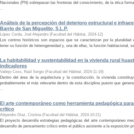
Nacionales (PN) sobrepasan las fronteras del conocimiento, de la ética forma
...
Análisis de la percepción del deterioro estructural e infrae
Barrio de San Miguelito, S.L.P.
López Cerda, Joel Alejandro
(
Facultad del Hábitat
,
2024-12
)
Los centros históricos son espacios que se caracterizan por la pluralidad
tener su función de heterogeneidad y, una de ellas, la función habitacional, se
La habitabilidad y sustentabilidad en la vivienda rural hua
indicadores
Vallejo Coss, Raúl Sergio
(
Facultad del Hábitat
,
2024-11-19
)
Dentro del área de la arquitectura y la construcción, la vivienda constit
probablemente el más relevante dentro de esta disciplina puesto que genera
...
El arte contemporáneo como herramienta pedagógica para 
crítico
Alejandro Díaz, Cristina
(
Facultad del Hábitat
,
2024-10-21
)
El proyecto desarrolla estrategias pedagógicas del arte contemporáneo med
desarrollo de pensamiento crítico entre el público asistente a la exposición p