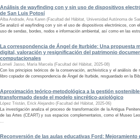
Análisis de wayfinding con y sin uso de dispositivos electr
de San Luis Potosí
Alba Andrade, Ana Karen
(
Facultad del Hábitat, Universidad Autónoma de Sa
Se analizó el wayfinding con y sin el uso de dispositivos electrónicos, con e
uso de sendas, bordes, nodos e información ambiental, así como en las estrat
La correspondencia de Ángel de Iturbide: Una propuesta 
digital, valoración y resignificación del patrimonio docume
computacionales
Lomelí Jasso, María Marcela
(
Facultad del Hábitat
,
2025-08
)
Con los principios teóricos de la conservación, archivistica y el análisis d
libro copiador de correspondencia de Ángel de Iturbide, resguardado en la Bib
Aproximación teórico-metodológica a la gestión sostenibl
transformado desde el modelo sincrético-axiológico
López Tristán, Erick Alejandro
(
Facultad del Hábitat
,
2025-06
)
La investigación analiza el proceso de transformación de la Antigua Penite
de las Artes (CEART) y sus espacios complementarios, como el Museo Leonor
...
Reconversión de las aulas educativas Ford: Mejoramiento d