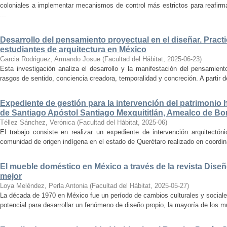
coloniales a implementar mecanismos de control más estrictos para reafirmar 
...
Desarrollo del pensamiento proyectual en el diseñar. Pract
estudiantes de arquitectura en México
Garcia Rodriguez, Armando Josue
(
Facultad del Hábitat
,
2025-06-23
)
Esta investigación analiza el desarrollo y la manifestación del pensamient
rasgos de sentido, conciencia creadora, temporalidad y concreción. A partir de 
Expediente de gestión para la intervención del patrimonio 
de Santiago Apóstol Santiago Mexquititlán, Amealco de Bon
Téllez Sánchez, Verónica
(
Facultad del Hábitat
,
2025-06
)
El trabajo consiste en realizar un expediente de intervención arquitectón
comunidad de origen indígena en el estado de Querétaro realizado en coordin
El mueble doméstico en México a través de la revista Diseñ
mejor
Loya Meléndez, Perla Antonia
(
Facultad del Hábitat
,
2025-05-27
)
La década de 1970 en México fue un período de cambios culturales y sociale
potencial para desarrollar un fenómeno de diseño propio, la mayoría de los m