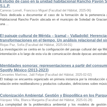
Estudio de caso en la unidad habitacional Rancho Pavón 
S.L.P.
Carreras Lomelí, Francisco Miguel
(
Facultad del Hábitat
,
2025-06
)
Tesis dedicada a documentar el caso de la formación de la pertenencia g
Habitacional Rancho Pavón ubicada en el municipio de Soledad de Gracian
una ...
El paisaje cultural de Mérida – Izamal – Valladolid: Herencia
transformaciones en el tiempo. Un análisis relacional del si
Riojas Paz, Sofía
(
Facultad del Hábitat
,
2025-04-01
)
La investigación se centra en la configuración del paisaje cultural del eje Mé
interrelación a lo largo de esta vía de comunicación desde épocas ancestrales
Identidades sonoras: representaciones a partir del consum
Spotify México (2013-2023)
Cervantes Martínez, Jalil Felipe
(
Facultad del Hábitat
,
2025-02-02
)
El trabajo se encuentra organizado en primera instancia por la introducción 
relación entre neoliberalismo y productos culturales, definiciones sobre música
Colonización Ambiental, Gestión y Biopolítica en los Parq
Vázquez Villa, Blanca Margarita
(
Facultad del Hábitat
,
2025-01-28
)
La complejidad de la problemática ambiental y los modelos de gestión 