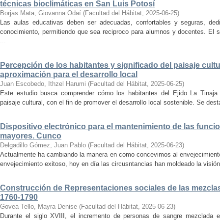
técnicas bioclimáticas en San Luis Potosí
Borjas Mata, Giovanna Odaí
(
Facultad del Hábitat
,
2025-06-25
)
Las aulas educativas deben ser adecuadas, confortables y seguras, dedic
conocimiento, permitiendo que sea reciproco para alumnos y docentes. El s
...
Percepción de los habitantes y significado del paisaje cultu
aproximación para el desarrollo local
Juan Escobedo, Ithzel Harumi
(
Facultad del Hábitat
,
2025-06-25
)
Este estudio busca comprender cómo los habitantes del Ejido La Tinaja p
paisaje cultural, con el fin de promover el desarrollo local sostenible. Se des
Dispositivo electrónico para el mantenimiento de las funci
mayores. Cunco
Delgadillo Gómez, Juan Pablo
(
Facultad del Hábitat
,
2025-06-23
)
Actualmente ha cambiando la manera en como concevimos al envejecimiento
envejecimiento exitoso, hoy en día las circusntancias han moldeado la visión
Construcción de Representaciones sociales de las mezclas
1760-1790
Govea Tello, Mayra Denise
(
Facultad del Hábitat
,
2025-06-23
)
Durante el siglo XVIII, el incremento de personas de sangre mezclada e