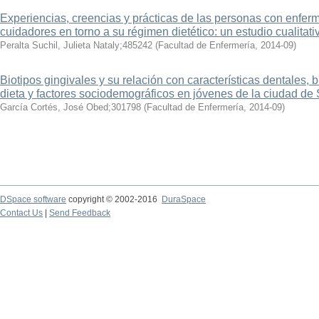
Experiencias, creencias y prácticas de las personas con enfer
cuidadores en torno a su régimen dietético: un estudio cualitati
Peralta Suchil, Julieta Nataly;485242
(
Facultad de Enfermería
,
2014-09
)
Biotipos gingivales y su relación con características dentales, b
dieta y factores sociodemográficos en jóvenes de la ciudad de 
García Cortés, José Obed;301798
(
Facultad de Enfermería
,
2014-09
)
DSpace software
copyright © 2002-2016
DuraSpace
Contact Us
|
Send Feedback