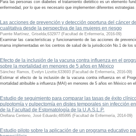
Para las personas con diabetes el tratamiento dietético es un elemento fun
enfermedad, por lo que es necesario que implementen diferentes estrategias p
Las acciones de prevención y detección oportuna del cáncer 
cualitativa desde la perspectiva de las mujeres en riesgo
Puente Martínez, Griselda;632977
(
Facultad de Enfermería
,
2016-09
)
Examinar las características y funcionamiento de las acciones de prevencio
mama implementadas en los centros de salud de la jurisdicción No.1 de los se
Efecto de la inclusión de la vacuna contra influenza en el pro
sobre la mortalidad en menores de 5 años en México
Sánchez Ramos, Evelyn Lizette;633693
(
Facultad de Enfermería
,
2016-09
)
Estimar el efecto de la inclusión de la vacuna contra influenza en el Pro
mortalidad atribuible a influenza (MAI) en menores de 5 años en México en el
Estudio de seguimiento para comparar las tasas de éxito clínico 
pulpotomía y pulpectomía en distes temporales sin infección en
de la Facultad de Estomatología de la U.A.S.L.P.
Orellana Centeno, José Eduardo;485995
(
Facultad de Enfermería
,
2014-09
)
Estudio piloto sobre la aplicación de un programa educativo p