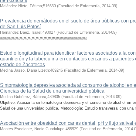
hemosiálisis
Meléndez Nieto, Fátima;516639
(
Facultad de Enfermería
,
2014-09
)
Prevalencia de nemátodos en el suelo de área públicas con pr
de San Luis Potosí
Hernández Báez, Israel;490027
(
Facultad de Enfermería
,
2014-09
)
￼￼￼￼￼￼￼￼￼￼￼￼￼￼￼￼￼￼￼￼￼￼
Estudio longitudinal para identificar factores asociados a la co
quantiferón y la tuberculina en contactos cercanos a pacientes
estado de Zacatecas
Medina Jasso, Diana Lizeth;489246
(
Facultad de Enfermería
,
2014-09
)
Sintomatología depresiva asociada al consumo de alcohol en e
Ciencias de la Salud de una universidad pública
Medina Gutiérrez, Bárbara;489835
(
Facultad de Enfermería
,
2014-09
)
Objetivo: Asociar la sintomatología depresiva y el consumo de alcohol en e
Salud de una universidad pública. Metodología: Estudio transversal con una 
Asociación entre obesidad con caries dental, pH y flujo salival
Montes Escalante, Nadia Guadalupe;485929
(
Facultad de Enfermería
,
2014-