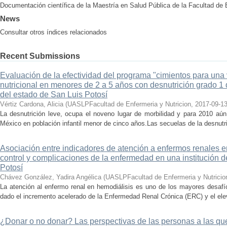
Documentación científica de la Maestría en Salud Pública de la Facultad de
News
Consultar otros índices relacionados
Recent Submissions
Evaluación de la efectividad del programa "cimientos para una
nutricional en menores de 2 a 5 años con desnutrición grado 1 de
del estado de San Luis Potosí
Vértiz Cardona, Alicia
(
UASLPFacultad de Enfermeria y Nutricion
,
2017-09-1
La desnutrición leve, ocupa el noveno lugar de morbilidad y para 2010 aú
México en población infantil menor de cinco años.Las secuelas de la desnutri
Asociación entre indicadores de atención a enfermos renales e
control y complicaciones de la enfermedad en una institución d
Potosí
Chávez González, Yadira Angélica
(
UASLPFacultad de Enfermeria y Nutricio
La atención al enfermo renal en hemodiálisis es uno de los mayores desafi
dado el incremento acelerado de la Enfermedad Renal Crónica (ERC) y el elev
¿Donar o no donar? Las perspectivas de las personas a las que