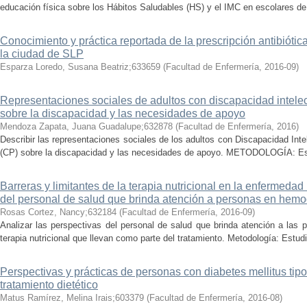
educación física sobre los Hábitos Saludables (HS) y el IMC en escolares de
Conocimiento y práctica reportada de la prescripción antibiótic
la ciudad de SLP
Esparza Loredo, Susana Beatriz;633659
(
Facultad de Enfermería
,
2016-09
)
Representaciones sociales de adultos con discapacidad intelec
sobre la discapacidad y las necesidades de apoyo
Mendoza Zapata, Juana Guadalupe;632878
(
Facultad de Enfermería
,
2016
)
Describir las representaciones sociales de los adultos con Discapacidad Inte
(CP) sobre la discapacidad y las necesidades de apoyo. METODOLOGÍA: Estud
Barreras y limitantes de la terapia nutricional en la enfermedad
del personal de salud que brinda atención a personas en hemod
Rosas Cortez, Nancy;632184
(
Facultad de Enfermería
,
2016-09
)
Analizar las perspectivas del personal de salud que brinda atención a las p
terapia nutricional que llevan como parte del tratamiento. Metodología: Estudio
Perspectivas y prácticas de personas con diabetes mellitus tipo
tratamiento dietético
Matus Ramírez, Melina Irais;603379
(
Facultad de Enfermería
,
2016-08
)