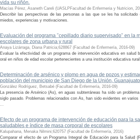
vida su riñón.
Macías Pérez, Asaneth Careli
(
UASLPFacultad de Enfermeria y Nutricion
,
20
Describir las perspectivas de las personas a las que se les ha solicitado 
miedos, experiencias y motivaciones.
Evaluación del programa "cepillado diario supervisado" en la m
escolares de zona urbana y rural
Anaya Lizárraga, Diana Patricia;628867
(
Facultad de Enfermería
,
2016-09
)
Evaluar la efectividad de un programa de intervención educativa en salud bu
oral en niños de edad escolar pertenecientes a una institución educativa rural
Determinación de arsénico y plomo en agua de pozos y estimac
población del municipio de San Diego de la Unión, Guanajuato
González Rodríguez, Betsabé
(
Facultad de Enfermería
,
2016-09
)
La presencia de Arsénico (As), en aguas subterráneas ha sido un problem
siglo pasado. Problemas relacionados con As, han sido evidentes en varios 
...
Efecto de un programa de intervención de educación para la sa
saludables e índice de masa corporal de escolares
Kalupahana, Menaka Nilmini;620757
(
Facultad de Enfermería
,
2016
)
Comparar el efecto de un Programa Integral de Educación para la Salud (