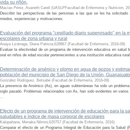
vida su riñón.
Macías Pérez, Asaneth Careli
(
UASLPFacultad de Enfermeria y Nutricion
,
20
Describir las perspectivas de las personas a las que se les ha solicitado 
miedos, experiencias y motivaciones.
Evaluación del programa "cepillado diario supervisado" en la m
escolares de zona urbana y rural
Anaya Lizárraga, Diana Patricia;628867
(
Facultad de Enfermería
,
2016-09
)
Evaluar la efectividad de un programa de intervención educativa en salud bu
oral en niños de edad escolar pertenecientes a una institución educativa rural
Determinación de arsénico y plomo en agua de pozos y estimac
población del municipio de San Diego de la Unión, Guanajuato
González Rodríguez, Betsabé
(
Facultad de Enfermería
,
2016-09
)
La presencia de Arsénico (As), en aguas subterráneas ha sido un problem
siglo pasado. Problemas relacionados con As, han sido evidentes en varios 
...
Efecto de un programa de intervención de educación para la sa
saludables e índice de masa corporal de escolares
Kalupahana, Menaka Nilmini;620757
(
Facultad de Enfermería
,
2016
)
Comparar el efecto de un Programa Integral de Educación para la Salud (