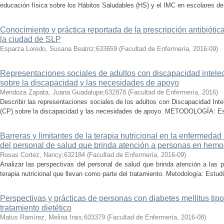
educación física sobre los Hábitos Saludables (HS) y el IMC en escolares de
Conocimiento y práctica reportada de la prescripción antibiótic
la ciudad de SLP
Esparza Loredo, Susana Beatriz;633659
(
Facultad de Enfermería
,
2016-09
)
Representaciones sociales de adultos con discapacidad intelec
sobre la discapacidad y las necesidades de apoyo
Mendoza Zapata, Juana Guadalupe;632878
(
Facultad de Enfermería
,
2016
)
Describir las representaciones sociales de los adultos con Discapacidad Inte
(CP) sobre la discapacidad y las necesidades de apoyo. METODOLOGÍA: Estud
Barreras y limitantes de la terapia nutricional en la enfermedad
del personal de salud que brinda atención a personas en hemod
Rosas Cortez, Nancy;632184
(
Facultad de Enfermería
,
2016-09
)
Analizar las perspectivas del personal de salud que brinda atención a las p
terapia nutricional que llevan como parte del tratamiento. Metodología: Estudio
Perspectivas y prácticas de personas con diabetes mellitus tipo
tratamiento dietético
Matus Ramírez, Melina Irais;603379
(
Facultad de Enfermería
,
2016-08
)