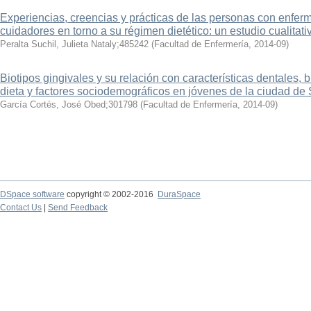
Experiencias, creencias y prácticas de las personas con enfer
cuidadores en torno a su régimen dietético: un estudio cualitati
Peralta Suchil, Julieta Nataly;485242
(
Facultad de Enfermería
,
2014-09
)
Biotipos gingivales y su relación con características dentales, b
dieta y factores sociodemográficos en jóvenes de la ciudad de 
García Cortés, José Obed;301798
(
Facultad de Enfermería
,
2014-09
)
DSpace software
copyright © 2002-2016
DuraSpace
Contact Us
|
Send Feedback