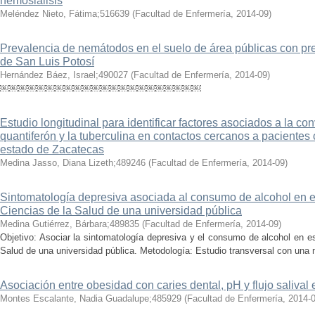
hemosiálisis
Meléndez Nieto, Fátima;516639
(
Facultad de Enfermería
,
2014-09
)
Prevalencia de nemátodos en el suelo de área públicas con pr
de San Luis Potosí
Hernández Báez, Israel;490027
(
Facultad de Enfermería
,
2014-09
)
￼￼￼￼￼￼￼￼￼￼￼￼￼￼￼￼￼￼￼￼￼￼
Estudio longitudinal para identificar factores asociados a la co
quantiferón y la tuberculina en contactos cercanos a pacientes
estado de Zacatecas
Medina Jasso, Diana Lizeth;489246
(
Facultad de Enfermería
,
2014-09
)
Sintomatología depresiva asociada al consumo de alcohol en e
Ciencias de la Salud de una universidad pública
Medina Gutiérrez, Bárbara;489835
(
Facultad de Enfermería
,
2014-09
)
Objetivo: Asociar la sintomatología depresiva y el consumo de alcohol en e
Salud de una universidad pública. Metodología: Estudio transversal con una 
Asociación entre obesidad con caries dental, pH y flujo salival
Montes Escalante, Nadia Guadalupe;485929
(
Facultad de Enfermería
,
2014-