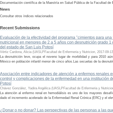
Documentación científica de la Maestría en Salud Pública de la Facultad de
News
Consultar otros índices relacionados
Recent Submissions
Evaluación de la efectividad del programa "cimientos para una
nutricional en menores de 2 a 5 años con desnutrición grado 1 de
del estado de San Luis Potosí
Vértiz Cardona, Alicia
(
UASLPFacultad de Enfermeria y Nutricion
,
2017-09-1
La desnutrición leve, ocupa el noveno lugar de morbilidad y para 2010 aú
México en población infantil menor de cinco años.Las secuelas de la desnutri
Asociación entre indicadores de atención a enfermos renales e
control y complicaciones de la enfermedad en una institución d
Potosí
Chávez González, Yadira Angélica
(
UASLPFacultad de Enfermeria y Nutricio
La atención al enfermo renal en hemodiálisis es uno de los mayores desafi
dado el incremento acelerado de la Enfermedad Renal Crónica (ERC) y el elev
¿Donar o no donar? Las perspectivas de las personas a las que