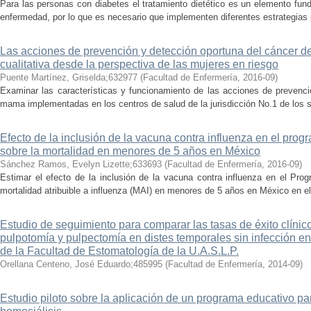
Para las personas con diabetes el tratamiento dietético es un elemento fun
enfermedad, por lo que es necesario que implementen diferentes estrategias p
Las acciones de prevención y detección oportuna del cáncer 
cualitativa desde la perspectiva de las mujeres en riesgo
Puente Martínez, Griselda;632977
(
Facultad de Enfermería
,
2016-09
)
Examinar las características y funcionamiento de las acciones de prevencio
mama implementadas en los centros de salud de la jurisdicción No.1 de los se
Efecto de la inclusión de la vacuna contra influenza en el pro
sobre la mortalidad en menores de 5 años en México
Sánchez Ramos, Evelyn Lizette;633693
(
Facultad de Enfermería
,
2016-09
)
Estimar el efecto de la inclusión de la vacuna contra influenza en el Pro
mortalidad atribuible a influenza (MAI) en menores de 5 años en México en el
Estudio de seguimiento para comparar las tasas de éxito clínico 
pulpotomía y pulpectomía en distes temporales sin infección en
de la Facultad de Estomatología de la U.A.S.L.P.
Orellana Centeno, José Eduardo;485995
(
Facultad de Enfermería
,
2014-09
)
Estudio piloto sobre la aplicación de un programa educativo p