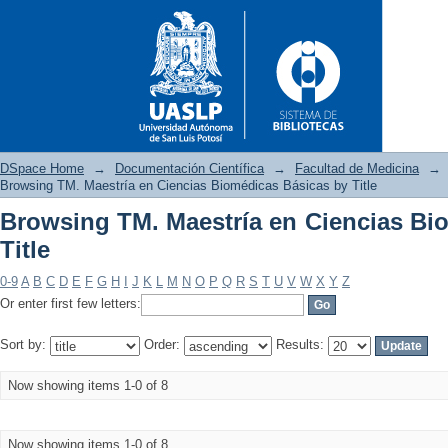
DSpace Home
→
Documentación Científica
→
Facultad de Medicina
→
Browsing TM. Maestría en Ciencias Biomédicas Básicas by Title
Browsing TM. Maestría en Ciencias Bi
Browsing TM. Maestría en Cien
Title
0-9
A
B
C
D
E
F
G
H
I
J
K
L
M
N
O
P
Q
R
S
T
U
V
W
X
Y
Z
Or enter first few letters:
Sort by:
Order:
Results:
Now showing items 1-0 of 8
Now showing items 1-0 of 8