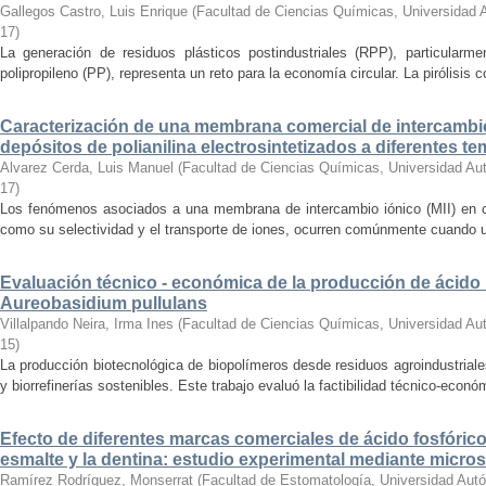
Gallegos Castro, Luis Enrique
(
Facultad de Ciencias Químicas, Universidad
17
)
La generación de residuos plásticos postindustriales (RPP), particularm
polipropileno (PP), representa un reto para la economía circular. La pirólisis c
Caracterización de una membrana comercial de intercambi
depósitos de polianilina electrosintetizados a diferentes t
Alvarez Cerda, Luis Manuel
(
Facultad de Ciencias Químicas, Universidad Au
17
)
Los fenómenos asociados a una membrana de intercambio iónico (MII) en co
como su selectividad y el transporte de iones, ocurren comúnmente cuando un 
Evaluación técnico - económica de la producción de ácid
Aureobasidium pullulans
Villalpando Neira, Irma Ines
(
Facultad de Ciencias Químicas, Universidad Au
15
)
La producción biotecnológica de biopolímeros desde residuos agroindustriale
y biorrefinerías sostenibles. Este trabajo evaluó la factibilidad técnico-económ
Efecto de diferentes marcas comerciales de ácido fosfórico
esmalte y la dentina: estudio experimental mediante micro
Ramírez Rodríguez, Monserrat
(
Facultad de Estomatología, Universidad Aut