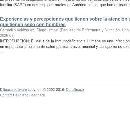
familiar (SAPF) en dos regiones rurales de América Latina, que han aplicado po
Experiencias y percepciones que tienen sobre la atención 
que tienen sexo con hombres
Camarillo Velázquez, Diego Ismael
(
Facultad de Enfermería y Nutrición, Uni
2026-07
)
INTRODUCCIÓN: El Virus de la Inmunodeficiencia Humana es una Infección 
un importante problema de salud pública a nivel mundial y aunque no es ex
...
DSpace software
copyright © 2002-2016
DuraSpace
Contact Us
|
Send Feedback