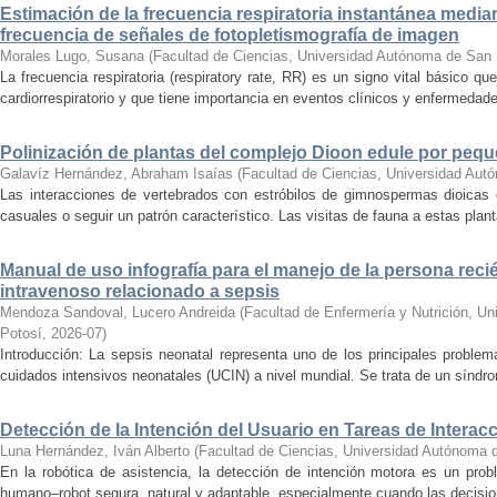
Estimación de la frecuencia respiratoria instantánea medi
frecuencia de señales de fotopletismografía de imagen
Morales Lugo, Susana
(
Facultad de Ciencias, Universidad Autónoma de San 
La frecuencia respiratoria (respiratory rate, RR) es un signo vital básico qu
cardiorrespiratorio y que tiene importancia en eventos clínicos y enfermedade
Polinización de plantas del complejo Dioon edule por peq
Galavíz Hernández, Abraham Isaías
(
Facultad de Ciencias, Universidad Aut
Las interacciones de vertebrados con estróbilos de gimnospermas dioicas
casuales o seguir un patrón característico. Las visitas de fauna a estas planta
Manual de uso infografía para el manejo de la persona reci
intravenoso relacionado a sepsis
Mendoza Sandoval, Lucero Andreida
(
Facultad de Enfermería y Nutrición, U
Potosí
,
2026-07
)
Introducción: La sepsis neonatal representa uno de los principales proble
cuidados intensivos neonatales (UCIN) a nivel mundial. Se trata de un síndro
Detección de la Intención del Usuario en Tareas de Inter
Luna Hernández, Iván Alberto
(
Facultad de Ciencias, Universidad Autónoma 
En la robótica de asistencia, la detección de intención motora es un prob
humano–robot segura, natural y adaptable, especialmente cuando las decision