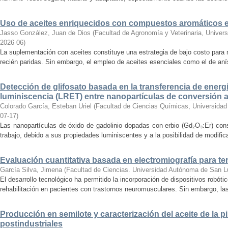
Uso de aceites enriquecidos con compuestos aromáticos en
Jasso González, Juan de Dios
(
Facultad de Agronomía y Veterinaria, Univer
2026-06
)
La suplementación con aceites constituye una estrategia de bajo costo para 
recién paridas. Sin embargo, el empleo de aceites esenciales como el de aní
Detección de glifosato basada en la transferencia de energ
luminiscencia (LRET) entre nanopartículas de conversión a
Colorado García, Esteban Uriel
(
Facultad de Ciencias Químicas, Universida
07-17
)
Las nanopartículas de óxido de gadolinio dopadas con erbio (Gd₂O₃:Er) cons
trabajo, debido a sus propiedades luminiscentes y a la posibilidad de modificar
Evaluación cuantitativa basada en electromiografía para ter
García Silva, Jimena
(
Facultad de Ciencias. Universidad Autónoma de San L
El desarrollo tecnológico ha permitido la incorporación de dispositivos robóti
rehabilitación en pacientes con trastornos neuromusculares. Sin embargo, las
Producción en semilote y caracterización del aceite de la pi
postindustriales