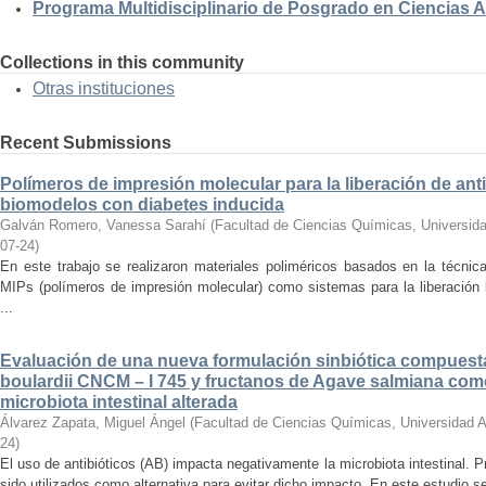
Programa Multidisciplinario de Posgrado en Ciencias
Collections in this community
Otras instituciones
Recent Submissions
Polímeros de impresión molecular para la liberación de anti
biomodelos con diabetes inducida
Galván Romero, Vanessa Sarahí
(
Facultad de Ciencias Químicas, Universid
07-24
)
En este trabajo se realizaron materiales poliméricos basados en la técni
MIPs (polímeros de impresión molecular) como sistemas para la liberación l
...
Evaluación de una nueva formulación sinbiótica compues
boulardii CNCM – I 745 y fructanos de Agave salmiana como
microbiota intestinal alterada
Álvarez Zapata, Miguel Ángel
(
Facultad de Ciencias Químicas, Universidad 
24
)
El uso de antibióticos (AB) impacta negativamente la microbiota intestinal. Pr
sido utilizados como alternativa para evitar dicho impacto. En este estudio se