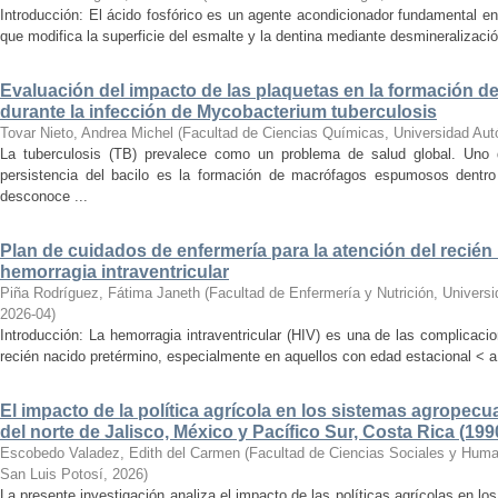
Introducción: El ácido fosfórico es un agente acondicionador fundamental e
que modifica la superficie del esmalte y la dentina mediante desmineralizació
Evaluación del impacto de las plaquetas en la formación
durante la infección de Mycobacterium tuberculosis
Tovar Nieto, Andrea Michel
(
Facultad de Ciencias Químicas, Universidad Au
La tuberculosis (TB) prevalece como un problema de salud global. Uno
persistencia del bacilo es la formación de macrófagos espumosos dentr
desconoce ...
Plan de cuidados de enfermería para la atención del recié
hemorragia intraventricular
Piña Rodríguez, Fátima Janeth
(
Facultad de Enfermería y Nutrición, Univer
2026-04
)
Introducción: La hemorragia intraventricular (HIV) es una de las complicac
recién nacido pretérmino, especialmente en aquellos con edad estacional < a
El impacto de la política agrícola en los sistemas agropecu
del norte de Jalisco, México y Pacífico Sur, Costa Rica (199
Escobedo Valadez, Edith del Carmen
(
Facultad de Ciencias Sociales y Hum
San Luis Potosí
,
2026
)
La presente investigación analiza el impacto de las políticas agrícolas en l