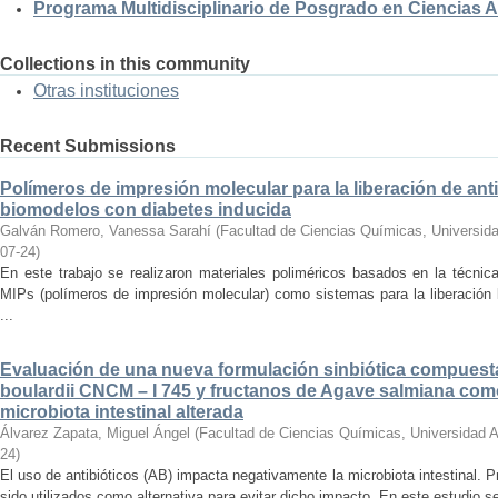
Programa Multidisciplinario de Posgrado en Ciencias
Collections in this community
Otras instituciones
Recent Submissions
Polímeros de impresión molecular para la liberación de anti
biomodelos con diabetes inducida
Galván Romero, Vanessa Sarahí
(
Facultad de Ciencias Químicas, Universid
07-24
)
En este trabajo se realizaron materiales poliméricos basados en la técni
MIPs (polímeros de impresión molecular) como sistemas para la liberación l
...
Evaluación de una nueva formulación sinbiótica compues
boulardii CNCM – I 745 y fructanos de Agave salmiana como
microbiota intestinal alterada
Álvarez Zapata, Miguel Ángel
(
Facultad de Ciencias Químicas, Universidad 
24
)
El uso de antibióticos (AB) impacta negativamente la microbiota intestinal. Pr
sido utilizados como alternativa para evitar dicho impacto. En este estudio se