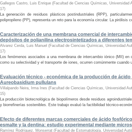
Gallegos Castro, Luis Enrique
(
Facultad de Ciencias Químicas, Universidad
17
)
La generación de residuos plásticos postindustriales (RPP), particularm
polipropileno (PP), representa un reto para la economía circular. La pirólisis c
Caracterización de una membrana comercial de intercambi
depósitos de polianilina electrosintetizados a diferentes t
Alvarez Cerda, Luis Manuel
(
Facultad de Ciencias Químicas, Universidad Au
17
)
Los fenómenos asociados a una membrana de intercambio iónico (MII) en co
como su selectividad y el transporte de iones, ocurren comúnmente cuando un 
Evaluación técnico - económica de la producción de ácid
Aureobasidium pullulans
Villalpando Neira, Irma Ines
(
Facultad de Ciencias Químicas, Universidad Au
15
)
La producción biotecnológica de biopolímeros desde residuos agroindustriale
y biorrefinerías sostenibles. Este trabajo evaluó la factibilidad técnico-económ
Efecto de diferentes marcas comerciales de ácido fosfórico
esmalte y la dentina: estudio experimental mediante micro
Ramírez Rodríguez, Monserrat
(
Facultad de Estomatología, Universidad Aut