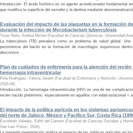
Introducción: El ácido fosfórico es un agente acondicionador fundamental e
que modifica la superficie del esmalte y la dentina mediante desmineralizació
Evaluación del impacto de las plaquetas en la formación
durante la infección de Mycobacterium tuberculosis
Tovar Nieto, Andrea Michel
(
Facultad de Ciencias Químicas, Universidad Au
La tuberculosis (TB) prevalece como un problema de salud global. Uno
persistencia del bacilo es la formación de macrófagos espumosos dentr
desconoce ...
Plan de cuidados de enfermería para la atención del recié
hemorragia intraventricular
Piña Rodríguez, Fátima Janeth
(
Facultad de Enfermería y Nutrición, Univer
2026-04
)
Introducción: La hemorragia intraventricular (HIV) es una de las complicac
recién nacido pretérmino, especialmente en aquellos con edad estacional < a
El impacto de la política agrícola en los sistemas agropecu
del norte de Jalisco, México y Pacífico Sur, Costa Rica (199
Escobedo Valadez, Edith del Carmen
(
Facultad de Ciencias Sociales y Hum
San Luis Potosí
,
2026
)
La presente investigación analiza el impacto de las políticas agrícolas en l