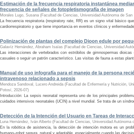
Estimación de la frecuencia respiratoria instantánea medi
frecuencia de señales de fotopletismografía de imagen
Morales Lugo, Susana
(
Facultad de Ciencias, Universidad Autónoma de San 
La frecuencia respiratoria (respiratory rate, RR) es un signo vital básico qu
cardiorrespiratorio y que tiene importancia en eventos clínicos y enfermedade
Polinización de plantas del complejo Dioon edule por peq
Galavíz Hernández, Abraham Isaías
(
Facultad de Ciencias, Universidad Aut
Las interacciones de vertebrados con estróbilos de gimnospermas dioicas
casuales o seguir un patrón característico. Las visitas de fauna a estas planta
Manual de uso infografía para el manejo de la persona reci
intravenoso relacionado a sepsis
Mendoza Sandoval, Lucero Andreida
(
Facultad de Enfermería y Nutrición, U
Potosí
,
2026-07
)
Introducción: La sepsis neonatal representa uno de los principales proble
cuidados intensivos neonatales (UCIN) a nivel mundial. Se trata de un síndro
Detección de la Intención del Usuario en Tareas de Inter
Luna Hernández, Iván Alberto
(
Facultad de Ciencias, Universidad Autónoma 
En la robótica de asistencia, la detección de intención motora es un prob
humano–robot segura, natural y adaptable, especialmente cuando las decision