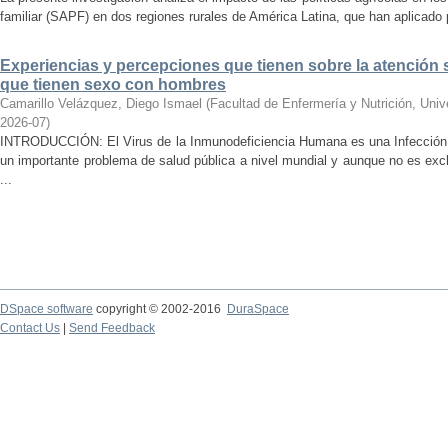
familiar (SAPF) en dos regiones rurales de América Latina, que han aplicado po
Experiencias y percepciones que tienen sobre la atención 
que tienen sexo con hombres
Camarillo Velázquez, Diego Ismael
(
Facultad de Enfermería y Nutrición, Uni
2026-07
)
INTRODUCCIÓN: El Virus de la Inmunodeficiencia Humana es una Infección 
un importante problema de salud pública a nivel mundial y aunque no es ex
...
DSpace software
copyright © 2002-2016
DuraSpace
Contact Us
|
Send Feedback