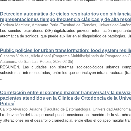
Detección automática de ciclos respiratorios con sibilanc
representaciones tiempo-frecuencia clásicas y de alta reso
Córdova Martinez, Amaranta Perla
(
Facultad de Ciencias, Universidad Autón
Los sonidos respiratorios (SR) digitalizados proveen información important
automática de sonidos, que puede auxiliar en el diagnóstico de patologías. U
Public policies for urban transformation: food system resil
Cisneros Vidales, Alicia Anahí
(
Programa Multidisciplinario de Posgrado en C
Autónoma de San Luis Potosí
,
2026-02-05
)
RESUMEN. Las ciudades son sistemas socioecológicos urbanos compl
subsistemas interconectados, entre los que se incluyen infraestructuras (tra
...
Correlación entre el colapso maxilar transversal y la desvi
pacientes atendidos en la Clínica de Ortodoncia de la Uni
Potosí
Calixto Alvarado, Ariadne
(
Facultad de Estomatología, Universidad Autónoma
La desviación del tabique nasal puede ocasionar obstrucción de la vía aérea 
y alteraciones en el desarrollo craneofacial, entre ellas el colapso maxilar tran