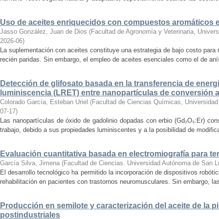
Uso de aceites enriquecidos con compuestos aromáticos en
Jasso González, Juan de Dios
(
Facultad de Agronomía y Veterinaria, Univer
2026-06
)
La suplementación con aceites constituye una estrategia de bajo costo para 
recién paridas. Sin embargo, el empleo de aceites esenciales como el de aní
Detección de glifosato basada en la transferencia de energ
luminiscencia (LRET) entre nanopartículas de conversión a
Colorado García, Esteban Uriel
(
Facultad de Ciencias Químicas, Universida
07-17
)
Las nanopartículas de óxido de gadolinio dopadas con erbio (Gd₂O₃:Er) cons
trabajo, debido a sus propiedades luminiscentes y a la posibilidad de modificar
Evaluación cuantitativa basada en electromiografía para ter
García Silva, Jimena
(
Facultad de Ciencias. Universidad Autónoma de San L
El desarrollo tecnológico ha permitido la incorporación de dispositivos robóti
rehabilitación en pacientes con trastornos neuromusculares. Sin embargo, las
Producción en semilote y caracterización del aceite de la pi
postindustriales