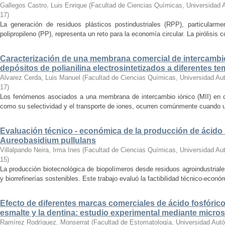
Gallegos Castro, Luis Enrique
(
Facultad de Ciencias Químicas, Universidad
17
)
La generación de residuos plásticos postindustriales (RPP), particularm
polipropileno (PP), representa un reto para la economía circular. La pirólisis c
Caracterización de una membrana comercial de intercambi
depósitos de polianilina electrosintetizados a diferentes t
Alvarez Cerda, Luis Manuel
(
Facultad de Ciencias Químicas, Universidad Au
17
)
Los fenómenos asociados a una membrana de intercambio iónico (MII) en co
como su selectividad y el transporte de iones, ocurren comúnmente cuando un 
Evaluación técnico - económica de la producción de ácid
Aureobasidium pullulans
Villalpando Neira, Irma Ines
(
Facultad de Ciencias Químicas, Universidad Au
15
)
La producción biotecnológica de biopolímeros desde residuos agroindustriale
y biorrefinerías sostenibles. Este trabajo evaluó la factibilidad técnico-económ
Efecto de diferentes marcas comerciales de ácido fosfórico
esmalte y la dentina: estudio experimental mediante micro
Ramírez Rodríguez, Monserrat
(
Facultad de Estomatología, Universidad Aut