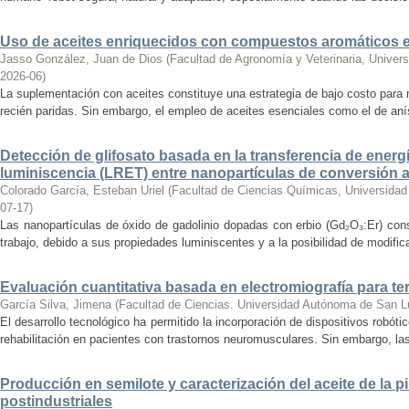
Uso de aceites enriquecidos con compuestos aromáticos en
Jasso González, Juan de Dios
(
Facultad de Agronomía y Veterinaria, Univer
2026-06
)
La suplementación con aceites constituye una estrategia de bajo costo para 
recién paridas. Sin embargo, el empleo de aceites esenciales como el de aní
Detección de glifosato basada en la transferencia de energ
luminiscencia (LRET) entre nanopartículas de conversión a
Colorado García, Esteban Uriel
(
Facultad de Ciencias Químicas, Universida
07-17
)
Las nanopartículas de óxido de gadolinio dopadas con erbio (Gd₂O₃:Er) cons
trabajo, debido a sus propiedades luminiscentes y a la posibilidad de modificar
Evaluación cuantitativa basada en electromiografía para ter
García Silva, Jimena
(
Facultad de Ciencias. Universidad Autónoma de San L
El desarrollo tecnológico ha permitido la incorporación de dispositivos robóti
rehabilitación en pacientes con trastornos neuromusculares. Sin embargo, las
Producción en semilote y caracterización del aceite de la pi
postindustriales