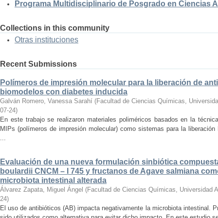
Programa Multidisciplinario de Posgrado en Ciencias
Collections in this community
Otras instituciones
Recent Submissions
Polímeros de impresión molecular para la liberación de anti
biomodelos con diabetes inducida
Galván Romero, Vanessa Sarahí
(
Facultad de Ciencias Químicas, Universid
07-24
)
En este trabajo se realizaron materiales poliméricos basados en la técni
MIPs (polímeros de impresión molecular) como sistemas para la liberación l
...
Evaluación de una nueva formulación sinbiótica compues
boulardii CNCM – I 745 y fructanos de Agave salmiana como
microbiota intestinal alterada
Álvarez Zapata, Miguel Ángel
(
Facultad de Ciencias Químicas, Universidad 
24
)
El uso de antibióticos (AB) impacta negativamente la microbiota intestinal. Pr
sido utilizados como alternativa para evitar dicho impacto. En este estudio se