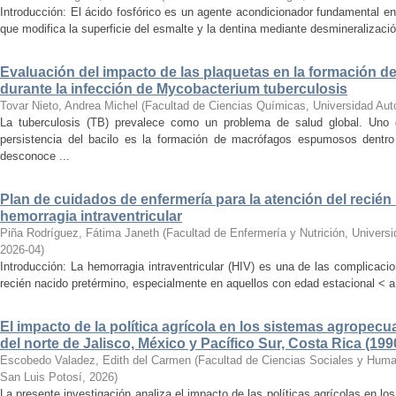
Introducción: El ácido fosfórico es un agente acondicionador fundamental e
que modifica la superficie del esmalte y la dentina mediante desmineralizació
Evaluación del impacto de las plaquetas en la formación
durante la infección de Mycobacterium tuberculosis
Tovar Nieto, Andrea Michel
(
Facultad de Ciencias Químicas, Universidad Au
La tuberculosis (TB) prevalece como un problema de salud global. Uno
persistencia del bacilo es la formación de macrófagos espumosos dentr
desconoce ...
Plan de cuidados de enfermería para la atención del recié
hemorragia intraventricular
Piña Rodríguez, Fátima Janeth
(
Facultad de Enfermería y Nutrición, Univer
2026-04
)
Introducción: La hemorragia intraventricular (HIV) es una de las complicac
recién nacido pretérmino, especialmente en aquellos con edad estacional < a
El impacto de la política agrícola en los sistemas agropecu
del norte de Jalisco, México y Pacífico Sur, Costa Rica (199
Escobedo Valadez, Edith del Carmen
(
Facultad de Ciencias Sociales y Hum
San Luis Potosí
,
2026
)
La presente investigación analiza el impacto de las políticas agrícolas en l