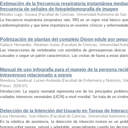
Estimación de la frecuencia respiratoria instantánea medi
frecuencia de señales de fotopletismografía de imagen
Morales Lugo, Susana
(
Facultad de Ciencias, Universidad Autónoma de San 
La frecuencia respiratoria (respiratory rate, RR) es un signo vital básico qu
cardiorrespiratorio y que tiene importancia en eventos clínicos y enfermedade
Polinización de plantas del complejo Dioon edule por peq
Galavíz Hernández, Abraham Isaías
(
Facultad de Ciencias, Universidad Aut
Las interacciones de vertebrados con estróbilos de gimnospermas dioicas
casuales o seguir un patrón característico. Las visitas de fauna a estas planta
Manual de uso infografía para el manejo de la persona reci
intravenoso relacionado a sepsis
Mendoza Sandoval, Lucero Andreida
(
Facultad de Enfermería y Nutrición, U
Potosí
,
2026-07
)
Introducción: La sepsis neonatal representa uno de los principales proble
cuidados intensivos neonatales (UCIN) a nivel mundial. Se trata de un síndro
Detección de la Intención del Usuario en Tareas de Inter
Luna Hernández, Iván Alberto
(
Facultad de Ciencias, Universidad Autónoma 
En la robótica de asistencia, la detección de intención motora es un prob
humano–robot segura, natural y adaptable, especialmente cuando las decision