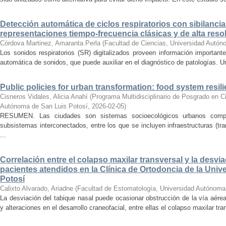
Detección automática de ciclos respiratorios con sibilanc
representaciones tiempo-frecuencia clásicas y de alta reso
Córdova Martinez, Amaranta Perla
(
Facultad de Ciencias, Universidad Autón
Los sonidos respiratorios (SR) digitalizados proveen información important
automática de sonidos, que puede auxiliar en el diagnóstico de patologías. U
Public policies for urban transformation: food system resil
Cisneros Vidales, Alicia Anahí
(
Programa Multidisciplinario de Posgrado en C
Autónoma de San Luis Potosí
,
2026-02-05
)
RESUMEN. Las ciudades son sistemas socioecológicos urbanos compl
subsistemas interconectados, entre los que se incluyen infraestructuras (tra
...
Correlación entre el colapso maxilar transversal y la desvi
pacientes atendidos en la Clínica de Ortodoncia de la Uni
Potosí
Calixto Alvarado, Ariadne
(
Facultad de Estomatología, Universidad Autónoma
La desviación del tabique nasal puede ocasionar obstrucción de la vía aérea 
y alteraciones en el desarrollo craneofacial, entre ellas el colapso maxilar tran