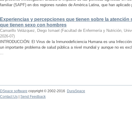
familiar (SAPF) en dos regiones rurales de América Latina, que han aplicado po
Experiencias y percepciones que tienen sobre la atención 
que tienen sexo con hombres
Camarillo Velázquez, Diego Ismael
(
Facultad de Enfermería y Nutrición, Uni
2026-07
)
INTRODUCCIÓN: El Virus de la Inmunodeficiencia Humana es una Infección 
un importante problema de salud pública a nivel mundial y aunque no es ex
...
DSpace software
copyright © 2002-2016
DuraSpace
Contact Us
|
Send Feedback