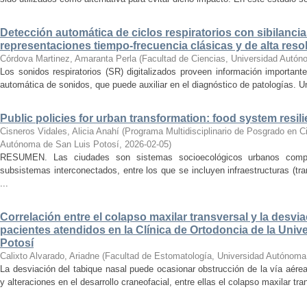
Detección automática de ciclos respiratorios con sibilanc
representaciones tiempo-frecuencia clásicas y de alta reso
Córdova Martinez, Amaranta Perla
(
Facultad de Ciencias, Universidad Autón
Los sonidos respiratorios (SR) digitalizados proveen información important
automática de sonidos, que puede auxiliar en el diagnóstico de patologías. U
Public policies for urban transformation: food system resil
Cisneros Vidales, Alicia Anahí
(
Programa Multidisciplinario de Posgrado en C
Autónoma de San Luis Potosí
,
2026-02-05
)
RESUMEN. Las ciudades son sistemas socioecológicos urbanos compl
subsistemas interconectados, entre los que se incluyen infraestructuras (tra
...
Correlación entre el colapso maxilar transversal y la desvi
pacientes atendidos en la Clínica de Ortodoncia de la Uni
Potosí
Calixto Alvarado, Ariadne
(
Facultad de Estomatología, Universidad Autónoma
La desviación del tabique nasal puede ocasionar obstrucción de la vía aérea 
y alteraciones en el desarrollo craneofacial, entre ellas el colapso maxilar tran