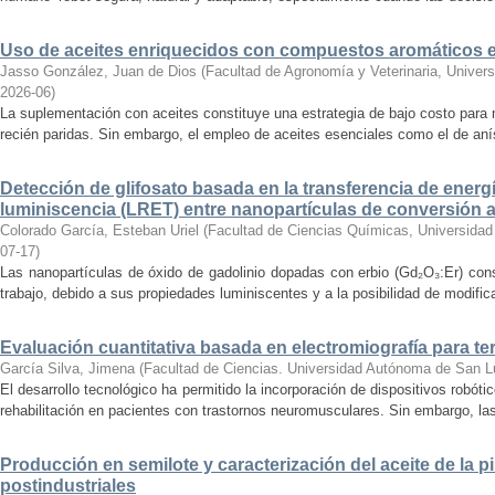
Uso de aceites enriquecidos con compuestos aromáticos en
Jasso González, Juan de Dios
(
Facultad de Agronomía y Veterinaria, Univer
2026-06
)
La suplementación con aceites constituye una estrategia de bajo costo para 
recién paridas. Sin embargo, el empleo de aceites esenciales como el de aní
Detección de glifosato basada en la transferencia de energ
luminiscencia (LRET) entre nanopartículas de conversión a
Colorado García, Esteban Uriel
(
Facultad de Ciencias Químicas, Universida
07-17
)
Las nanopartículas de óxido de gadolinio dopadas con erbio (Gd₂O₃:Er) cons
trabajo, debido a sus propiedades luminiscentes y a la posibilidad de modificar
Evaluación cuantitativa basada en electromiografía para ter
García Silva, Jimena
(
Facultad de Ciencias. Universidad Autónoma de San L
El desarrollo tecnológico ha permitido la incorporación de dispositivos robóti
rehabilitación en pacientes con trastornos neuromusculares. Sin embargo, las
Producción en semilote y caracterización del aceite de la pi
postindustriales