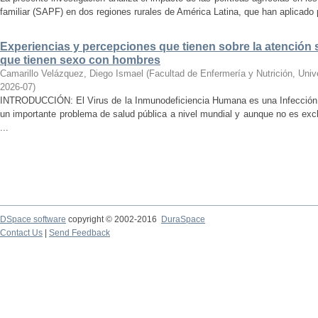
familiar (SAPF) en dos regiones rurales de América Latina, que han aplicado po
Experiencias y percepciones que tienen sobre la atención 
que tienen sexo con hombres
Camarillo Velázquez, Diego Ismael
(
Facultad de Enfermería y Nutrición, Uni
2026-07
)
INTRODUCCIÓN: El Virus de la Inmunodeficiencia Humana es una Infección 
un importante problema de salud pública a nivel mundial y aunque no es ex
...
DSpace software
copyright © 2002-2016
DuraSpace
Contact Us
|
Send Feedback