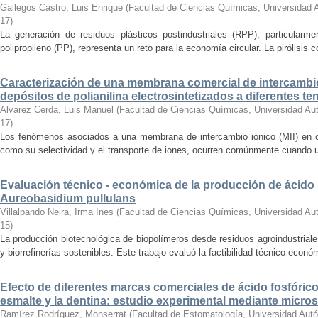
Gallegos Castro, Luis Enrique
(
Facultad de Ciencias Químicas, Universidad
17
)
La generación de residuos plásticos postindustriales (RPP), particularm
polipropileno (PP), representa un reto para la economía circular. La pirólisis c
Caracterización de una membrana comercial de intercambi
depósitos de polianilina electrosintetizados a diferentes t
Alvarez Cerda, Luis Manuel
(
Facultad de Ciencias Químicas, Universidad Au
17
)
Los fenómenos asociados a una membrana de intercambio iónico (MII) en co
como su selectividad y el transporte de iones, ocurren comúnmente cuando un 
Evaluación técnico - económica de la producción de ácid
Aureobasidium pullulans
Villalpando Neira, Irma Ines
(
Facultad de Ciencias Químicas, Universidad Au
15
)
La producción biotecnológica de biopolímeros desde residuos agroindustriale
y biorrefinerías sostenibles. Este trabajo evaluó la factibilidad técnico-económ
Efecto de diferentes marcas comerciales de ácido fosfórico
esmalte y la dentina: estudio experimental mediante micro
Ramírez Rodríguez, Monserrat
(
Facultad de Estomatología, Universidad Aut