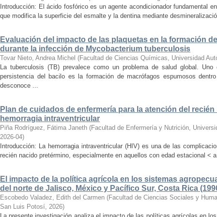
Introducción: El ácido fosfórico es un agente acondicionador fundamental e
que modifica la superficie del esmalte y la dentina mediante desmineralizació
Evaluación del impacto de las plaquetas en la formación
durante la infección de Mycobacterium tuberculosis
Tovar Nieto, Andrea Michel
(
Facultad de Ciencias Químicas, Universidad Au
La tuberculosis (TB) prevalece como un problema de salud global. Uno
persistencia del bacilo es la formación de macrófagos espumosos dentr
desconoce ...
Plan de cuidados de enfermería para la atención del recié
hemorragia intraventricular
Piña Rodríguez, Fátima Janeth
(
Facultad de Enfermería y Nutrición, Univer
2026-04
)
Introducción: La hemorragia intraventricular (HIV) es una de las complicac
recién nacido pretérmino, especialmente en aquellos con edad estacional < a
El impacto de la política agrícola en los sistemas agropecu
del norte de Jalisco, México y Pacífico Sur, Costa Rica (199
Escobedo Valadez, Edith del Carmen
(
Facultad de Ciencias Sociales y Hum
San Luis Potosí
,
2026
)
La presente investigación analiza el impacto de las políticas agrícolas en l