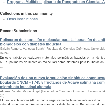
Programa Multidisciplinario de Posgrado en Ciencias
Collections in this community
Otras instituciones
Recent Submissions
Polímeros de impresión molecular para la liberación de anti
biomodelos con diabetes inducida
Galván Romero, Vanessa Sarahí
(
Facultad de Ciencias Químicas, Universid
07-24
)
En este trabajo se realizaron materiales poliméricos basados en la técni
MIPs (polímeros de impresión molecular) como sistemas para la liberación l
...
Evaluación de una nueva formulación sinbiótica compues
boulardii CNCM – I 745 y fructanos de Agave salmiana como
microbiota intestinal alterada
Álvarez Zapata, Miguel Ángel
(
Facultad de Ciencias Químicas, Universidad 
24
)
El uso de antibióticos (AB) impacta negativamente la microbiota intestinal. Pr
sido utilizados como alternativa para evitar dicho impacto. En este estudio se