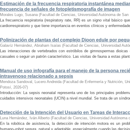
Estimación de la frecuencia respiratoria instantánea medi
frecuencia de señales de fotopletismografía de imagen
Morales Lugo, Susana
(
Facultad de Ciencias, Universidad Autónoma de San 
La frecuencia respiratoria (respiratory rate, RR) es un signo vital básico qu
cardiorrespiratorio y que tiene importancia en eventos clínicos y enfermedade
Polinización de plantas del complejo Dioon edule por peq
Galavíz Hernández, Abraham Isaías
(
Facultad de Ciencias, Universidad Aut
Las interacciones de vertebrados con estróbilos de gimnospermas dioicas
casuales o seguir un patrón característico. Las visitas de fauna a estas planta
Manual de uso infografía para el manejo de la persona reci
intravenoso relacionado a sepsis
Mendoza Sandoval, Lucero Andreida
(
Facultad de Enfermería y Nutrición, U
Potosí
,
2026-07
)
Introducción: La sepsis neonatal representa uno de los principales proble
cuidados intensivos neonatales (UCIN) a nivel mundial. Se trata de un síndro
Detección de la Intención del Usuario en Tareas de Inter
Luna Hernández, Iván Alberto
(
Facultad de Ciencias, Universidad Autónoma 
En la robótica de asistencia, la detección de intención motora es un prob
humano–robot segura, natural y adaptable, especialmente cuando las decision