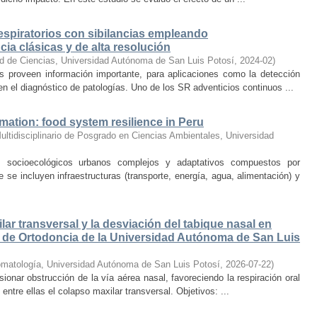
espiratorios con sibilancias empleando
ia clásicas y de alta resolución
d de Ciencias, Universidad Autónoma de San Luis Potosí
,
2024-02
)
dos proveen información importante, para aplicaciones como la detección
en el diagnóstico de patologías. Uno de los SR adventicios continuos ...
rmation: food system resilience in Peru
ltidisciplinario de Posgrado en Ciencias Ambientales, Universidad
ocioecológicos urbanos complejos y adaptativos compuestos por
 se incluyen infraestructuras (transporte, energía, agua, alimentación) y
lar transversal y la desviación del tabique nasal en
ca de Ortodoncia de la Universidad Autónoma de San Luis
omatología, Universidad Autónoma de San Luis Potosí
,
2026-07-22
)
ionar obstrucción de la vía aérea nasal, favoreciendo la respiración oral
 entre ellas el colapso maxilar transversal. Objetivos: ...