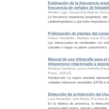
Estimación de la frecuencia resp
frecuencia de señales de fotople
Morales Lugo, Susana
(
Facultad de Cienci
La frecuencia respiratoria (respiratory rat
cardiorrespiratorio y que tiene importancia
Polinización de plantas del com
Galavíz Hernández, Abraham Isaías
(
Facul
Las interacciones de vertebrados con es
casuales o seguir un patrón característico. 
Manual de uso infografía para el
intravenoso relacionado a sepsi
Mendoza Sandoval, Lucero Andreida
(
Facul
Potosí
,
2026-07
)
Introducción: La sepsis neonatal represen
cuidados intensivos neonatales (UCIN) a ni
Detección de la Intención del U
Luna Hernández, Iván Alberto
(
Facultad de
En la robótica de asistencia, la detecció
humano–robot segura, natural y adaptable, 