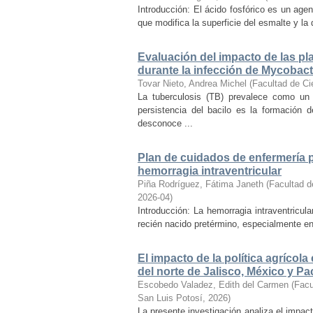
Introducción: El ácido fosfórico es un age
que modifica la superficie del esmalte y la
Evaluación del impacto de las p
durante la infección de Mycobac
Tovar Nieto, Andrea Michel
(
Facultad de Ci
La tuberculosis (TB) prevalece como un
persistencia del bacilo es la formación
desconoce ...
Plan de cuidados de enfermería p
hemorragia intraventricular
Piña Rodríguez, Fátima Janeth
(
Facultad d
2026-04
)
Introducción: La hemorragia intraventricul
recién nacido pretérmino, especialmente en
El impacto de la política agrícol
del norte de Jalisco, México y Pa
Escobedo Valadez, Edith del Carmen
(
Facu
San Luis Potosí
,
2026
)
La presente investigación analiza el impac