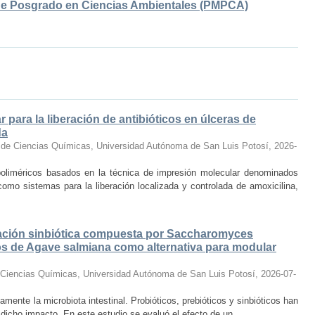
 de Posgrado en Ciencias Ambientales (PMPCA)
para la liberación de antibióticos en úlceras de
da
 de Ciencias Químicas, Universidad Autónoma de San Luis Potosí
,
2026-
 poliméricos basados en la técnica de impresión molecular denominados
omo sistemas para la liberación localizada y controlada de amoxicilina,
ación sinbiótica compuesta por Saccharomyces
nos de Agave salmiana como alternativa para modular
 Ciencias Químicas, Universidad Autónoma de San Luis Potosí
,
2026-07-
amente la microbiota intestinal. Probióticos, prebióticos y sinbióticos han
 dicho impacto. En este estudio se evaluó el efecto de un ...