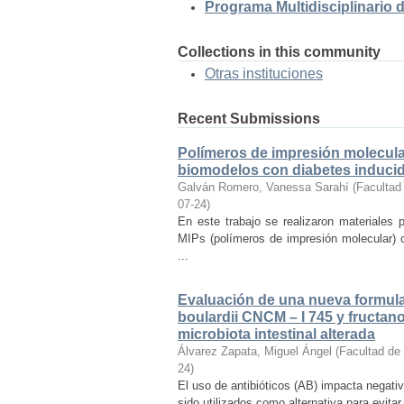
Programa Multidisciplinario
Collections in this community
Otras instituciones
Recent Submissions
Polímeros de impresión molecular 
biomodelos con diabetes induci
Galván Romero, Vanessa Sarahí
(
Facultad
07-24
)
En este trabajo se realizaron materiales
MIPs (polímeros de impresión molecular) c
...
Evaluación de una nueva formul
boulardii CNCM – I 745 y fructa
microbiota intestinal alterada
Álvarez Zapata, Miguel Ángel
(
Facultad de
24
)
El uso de antibióticos (AB) impacta negativ
sido utilizados como alternativa para evitar