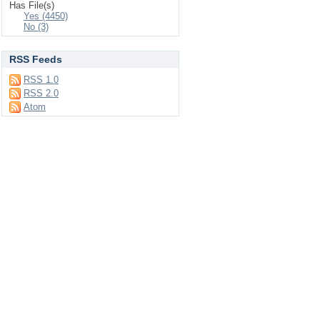
Has File(s)
Yes (4450)
No (3)
RSS Feeds
RSS 1.0
RSS 2.0
Atom