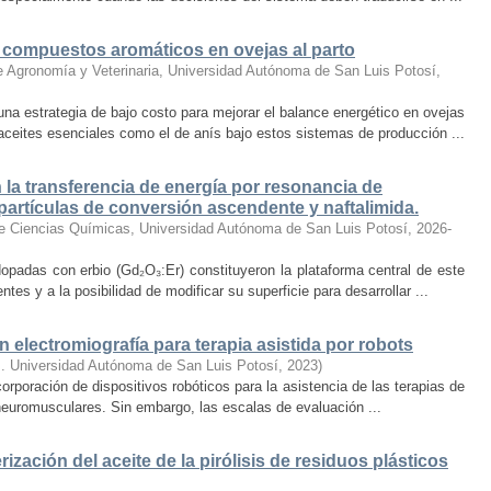
 compuestos aromáticos en ovejas al parto
e Agronomía y Veterinaria, Universidad Autónoma de San Luis Potosí
,
na estrategia de bajo costo para mejorar el balance energético en ovejas
aceites esenciales como el de anís bajo estos sistemas de producción ...
 la transferencia de energía por resonancia de
artículas de conversión ascendente y naftalimida.
e Ciencias Químicas, Universidad Autónoma de San Luis Potosí
,
2026-
opadas con erbio (Gd₂O₃:Er) constituyeron la plataforma central de este
tes y a la posibilidad de modificar su superficie para desarrollar ...
 electromiografía para terapia asistida por robots
s. Universidad Autónoma de San Luis Potosí
,
2023
)
corporación de dispositivos robóticos para la asistencia de las terapias de
 neuromusculares. Sin embargo, las escalas de evaluación ...
ización del aceite de la pirólisis de residuos plásticos