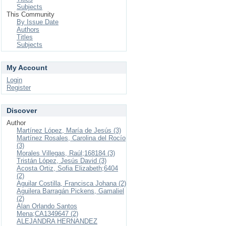
Subjects
This Community
By Issue Date
Authors
Titles
Subjects
My Account
Login
Register
Discover
Author
Martínez López, María de Jesús (3)
Martínez Rosales, Carolina del Rocío
(3)
Morales Villegas, Raúl;168184 (3)
Tristán López, Jesús David (3)
Acosta Ortiz, Sofia Elizabeth;6404
(2)
Aguilar Costilla, Francisca Johana (2)
Aguilera Barragán Pickens, Gamaliel
(2)
Alan Orlando Santos
Mena;CA1349647 (2)
ALEJANDRA HERNANDEZ