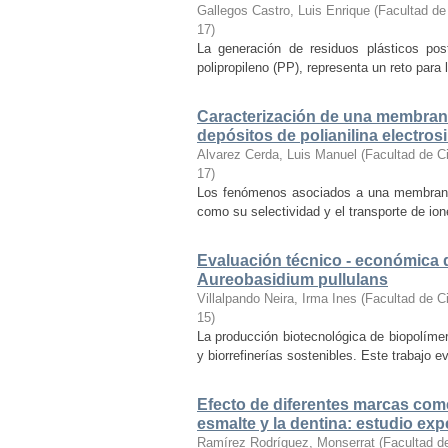
Gallegos Castro, Luis Enrique
(
Facultad de
17
)
La generación de residuos plásticos post
polipropileno (PP), representa un reto para l
Caracterización de una membrana
depósitos de polianilina electros
Alvarez Cerda, Luis Manuel
(
Facultad de C
17
)
Los fenómenos asociados a una membrana d
como su selectividad y el transporte de io
Evaluación técnico - económica 
Aureobasidium pullulans
Villalpando Neira, Irma Ines
(
Facultad de C
15
)
La producción biotecnológica de biopolímer
y biorrefinerías sostenibles. Este trabajo e
Efecto de diferentes marcas come
esmalte y la dentina: estudio ex
Ramírez Rodríguez, Monserrat
(
Facultad d