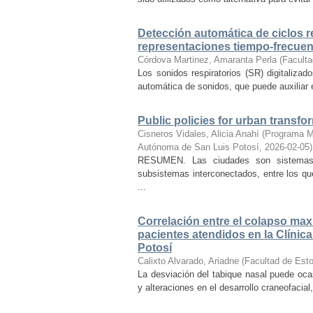
Detección automática de ciclos r
representaciones tiempo-frecuenc
Córdova Martinez, Amaranta Perla
(
Faculta
Los sonidos respiratorios (SR) digitaliza
automática de sonidos, que puede auxiliar 
Public policies for urban transfo
Cisneros Vidales, Alicia Anahí
(
Programa Mu
Autónoma de San Luis Potosí
,
2026-02-05
)
RESUMEN. Las ciudades son sistemas s
subsistemas interconectados, entre los que
...
Correlación entre el colapso maxi
pacientes atendidos en la Clíni
Potosí
Calixto Alvarado, Ariadne
(
Facultad de Est
La desviación del tabique nasal puede ocas
y alteraciones en el desarrollo craneofacial,