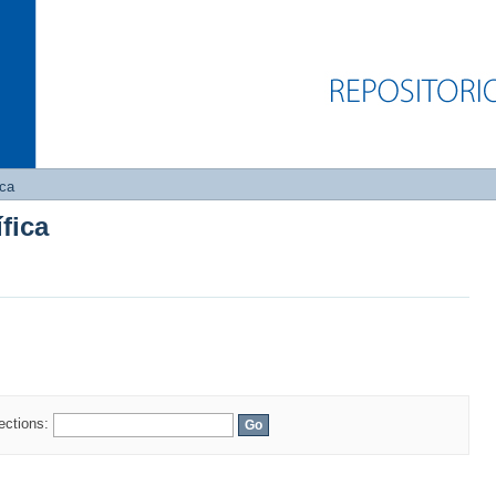
ica
fica
fica
lections: