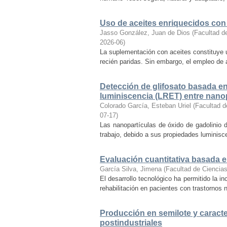
Uso de aceites enriquecidos con
Jasso González, Juan de Dios
(
Facultad d
2026-06
)
La suplementación con aceites constituye u
recién paridas. Sin embargo, el empleo de 
Detección de glifosato basada en
luminiscencia (LRET) entre nanop
Colorado García, Esteban Uriel
(
Facultad d
07-17
)
Las nanopartículas de óxido de gadolinio d
trabajo, debido a sus propiedades luminiscen
Evaluación cuantitativa basada en
García Silva, Jimena
(
Facultad de Ciencia
El desarrollo tecnológico ha permitido la in
rehabilitación en pacientes con trastornos
Producción en semilote y caracter
postindustriales