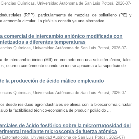
 Ciencias Químicas, Universidad Autónoma de San Luis Potosí
,
2026-07-
industriales (RPP), particularmente de mezclas de polietileno (PE) y
a economía circular. La pirólisis constituye una alternativa ...
 comercial de intercambio aniónico modificada con
intetizados a diferentes temperaturas
iencias Químicas, Universidad Autónoma de San Luis Potosí
,
2026-07-
e intercambio iónico (MII) en contacto con una solución iónica, tales
nes, ocurren comúnmente cuando un ion se aproxima a la superficie de ...
de la producción de ácido málico empleando
iencias Químicas, Universidad Autónoma de San Luis Potosí
,
2026-07-
os desde residuos agroindustriales se alinea con la bioeconomía circular
valuó la factibilidad técnico-económica de producir poliácido ...
rciales de ácido fosfórico sobre la microrrugosidad del
perimental mediante microscopía de fuerza atómica
e Estomatología, Universidad Autónoma de San Luis Potosí
,
2026-07
)