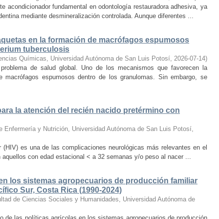
nte acondicionador fundamental en odontología restauradora adhesiva, ya
 dentina mediante desmineralización controlada. Aunque diferentes ...
laquetas en la formación de macrófagos espumosos
terium tuberculosis
encias Químicas, Universidad Autónoma de San Luis Potosí
,
2026-07-14
)
 problema de salud global. Uno de los mecanismos que favorecen la
 de macrófagos espumosos dentro de los granulomas. Sin embargo, se
ara la atención del recién nacido pretérmino con
e Enfermería y Nutrición, Universidad Autónoma de San Luis Potosí
,
ar (HIV) es una de las complicaciones neurológicas más relevantes en el
 aquellos con edad estacional < a 32 semanas y/o peso al nacer ...
a en los sistemas agropecuarios de producción familiar
cífico Sur, Costa Rica (1990-2024)
ltad de Ciencias Sociales y Humanidades, Universidad Autónoma de
to de las políticas agrícolas en los sistemas agropecuarios de producción