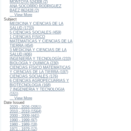
MONTOYA;524308 (2)
ANA SOCORRO RODRIGUEZ
BAEZ;862428 (2)
... View More
Subject
MEDICINA Y CIENCIAS DE LA
SALUD (1733)
5 CIENCIAS SOCIALES (459)
1 CIENCIAS FISICO
MATEMATICAS Y CIENCIAS DE LA
TIERRA (454)
3 MEDICINA Y CIENCIAS DE LA
SALUD (406)
INGENIERÍA Y TECNOLOGÍA (233)
BIOLOGÍA Y QUIMICA (230)
CIENCIAS FÍSICO MATEMATICAS
Y CIENCIAS DE LA TIERRA (197)
CIENCIAS SOCIALES (176)
6 CIENCIAS AGROPECUARIAS Y
BIOTECNOLOGIA (168)
7 INGENIERIA Y TECNOLOGIA
(151)
... View More
Date Issued
2020 - 2026 (2051)
2010 - 2019 (1564)
2000 - 2009 (441)
1990 - 1999 (97)
1980 - 1989 (18)
1971 - 1979 (12)