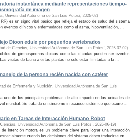
iratoria instantánea mediante representaciones tiempo-
tismografía de imagen
as, Universidad Autónoma de San Luis Potosí
,
2025-02
)
e, RR) es un signo vital básico que refleja el estado de salud del sistema
 en eventos clínicos y enfermedades como el asma, hipoventilación, ...
plejo Dioon edule por pequeños vertebrados
tad de Ciencias, Universidad Autónoma de San Luis Potosí
,
2025-07-02
)
tróbilos de gimnospermas dioicas como las cícadas pueden ser eventos
Las visitas de fauna a estas plantas no solo están limitadas a la ...
 manejo de la persona recién nacida con catéter
s
tad de Enfermería y Nutrición, Universidad Autónoma de San Luis
ta uno de los principales problemas de alto impacto en las unidades de
vel mundial. Se trata de un síndrome infeccioso sistémico que ocurre ...
suario en Tareas de Interacción Humano-Robot
 Ciencias, Universidad Autónoma de San Luis Potosí
,
2026-06-19
)
n de intención motora es un problema clave para lograr una interacción
especialmente cuando las decisiones del sistema deben traducirse en ...