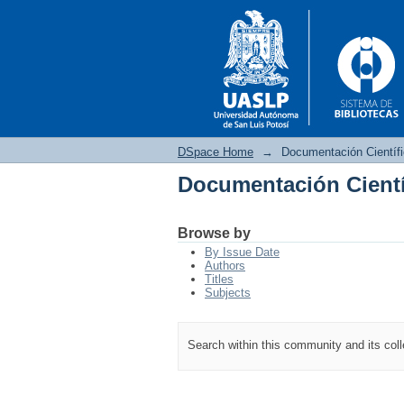
DSpace Home
→
Documentación Científ
Documentación Cientí
Documentación Cientí
Browse by
By Issue Date
Authors
Titles
Subjects
Search within this community and its col