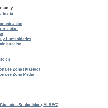
mmunity
rinaria
Comunicación
nformación
as
es y Humanidades
ministración
rición
ionales Zona Huasteca
ionales Zona Media
en Ciudades Sostenibles (IMaREC)